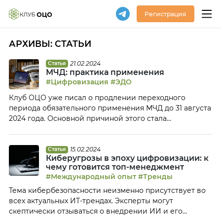
Регистрация
АРХИВЫ:
СТАТЬИ
21.02.2024
Статья
МЧД: практика применения
#Цифровизация
#ЭДО
Клуб ОЦО уже писал о продлении переходного
периода обязательного применения МЧД до 31 августа
2024 года. Основной причиной этого стала
неготовность как бизнеса, так и госорганов к
внедрению нового инструмента. Как показал опрос
представителей профессионального сообщества,
15.02.2024
Статья
Киберугрозы в эпоху цифровизации: к
проведенный Клубом ОЦО в феврале, компании и
чему готовится топ-менеджмент
ОЦО постепенно, но довольно активно, переходят на
#Международный опыт
#Тренды
МЧД, а основные проблемы у […]
Тема кибербезопасности неизменно присутствует во
всех актуальных ИТ-трендах. Эксперты могут
скептически отзываться о внедрении ИИ и его