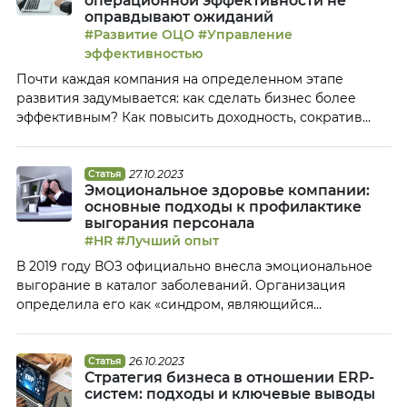
операционной эффективности не
процессы и оргструктура ЦКР, а также поделилась
оправдывают ожиданий
мнением, почему многие […]
#Развитие ОЦО
#Управление
эффективностью
Почти каждая компания на определенном этапе
развития задумывается: как сделать бизнес более
эффективным? Как повысить доходность, сократив
при этом издержки? Помочь в этом может
управление операционной эффективностью. Проекты,
связанные с ее повышением, набирают большую
27.10.2023
Статья
Эмоциональное здоровье компании:
популярность. Многие компании выделяют это
основные подходы к профилактике
направление в отдельный блок, формируют рабочие
выгорания персонала
группы, нанимают выделенных сотрудников. Однако
#HR
#Лучший опыт
часто приходится слышать, что ожидания […]
В 2019 году ВОЗ официально внесла эмоциональное
выгорание в каталог заболеваний. Организация
определила его как «синдром, являющийся
следствием хронического стресса на рабочем месте, с
которым невозможно успешно справиться». В начале
этого года уровень выгорания офисных работников в
26.10.2023
Статья
Стратегия бизнеса в отношении ERP-
мире достиг рекорда. По результатам исследования,
систем: подходы и ключевые выводы
проведенного консорциумом Future Forum, 42%