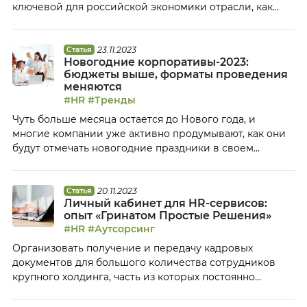
ключевой для российской экономики отрасли, как
нефтегазовая промышленность. Денис Талерко,
генеральный директор ООО «РусГазБурение Сервис»
— ОЦО ГК «Газпром бурение», рассказал Клубу ОЦО о
23.11.2023
Статья
Новогодние корпоративы-2023:
предпосылках создания ОЦО, подходах к переводу
бюджеты выше, форматы проведения
персонала в Центр и работе с клиентами, о роли […]
меняются
#HR
#Тренды
Чуть больше месяца остается до Нового года, и
многие компании уже активно продумывают, как они
будут отмечать новогодние праздники в своем
коллективе. По данным ивент-индустрии, в этом году
отмечается рост интереса к проведению новогодних
корпоративов в среднем на 50%. При этом
20.11.2023
Статья
Личный кабинет для HR-сервисов:
Национальная ассоциации организаторов
опыт «Гринатом Простые Решения»
мероприятий отмечает, что цены на проведение
#HR
#Аутсорсинг
праздников повысились, поэтому бюджеты на […]
Организовать получение и передачу кадровых
документов для большого количества сотрудников
крупного холдинга, часть из которых постоянно
работают вне офиса, в «полях», — задача достаточно
непростая. Светлана Борматова, генеральный