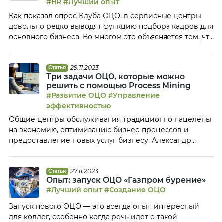
#HR
#Лучший опыт
изменениями и карьерному развитию сотрудников.
Как показал опрос Клуба ОЦО, в сервисные центры
Развитие лидеров: эволюция работы […]
довольно редко выводят функцию подбора кадров для
основного бизнеса. Во многом это объясняется тем, что
бизнес опасается, что у ОЦО не хватит экспертизы для
подбора специалистов. Екатерина Недельчо,
руководитель Единого центра по подбору персонала
29.11.2023
Статья
Три задачи ОЦО, которые можно
АШАН, поделилась с Клубом ОЦО своим опытом
решить с помощью Process Mining
централизации подбора, рассказала, каким образом
#Развитие ОЦО
#Управление
распределялись […]
эффективностью
Общие центры обслуживания традиционно нацелены
на экономию, оптимизацию бизнес-процессов и
предоставление новых услуг бизнесу. Александр
Вилкул, менеджер продукта VK Process Mining,
рассказал Клубу ОЦО, как эти задачи можно решить с
помощью внедрения Process Mining и почему именно
27.11.2023
Статья
Опыт: запуск ОЦО «Газпром бурение»
этот инструмент позволяет получить наиболее
#Лучший опыт
#Создание ОЦО
объективную картину процессов ОЦО и бизнеса.
Зачем ОЦО нужен Process Mining? Чтобы ответить […]
Запуск нового ОЦО — это всегда опыт, интересный
для коллег, особенно когда речь идет о такой