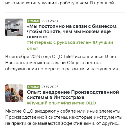
него или хотят улучшить работу в нем. В прошлой
статье мы говорили об основных требованиях со
стороны ФНС и выяснили, что для сокращения
нагрузки, временных затрат и эффективной работы в
16.10.2023
Статья
«Мы постоянно на связи с бизнесом,
НМ необходима подготовка. В этом материале Антон
чтобы понять, чем мы можем еще
Беренцев, директор направления «ELMA365
помочь»
Налоговый мониторинг» компании […]
#Интервью с руководителем
#Лучший
опыт
В сентябре 2023 года ОЦО Tele2 исполнилось 13 лет.
Насколько меняются задачи Общего центра
обслуживания по мере его развития и наступления
зрелости, в чем плюсы долгого опыта работы в одном
ОЦО, как сформировать цифровую культуру у
сотрудников и что дает для взаимодействия с
10.10.2023
Статья
Опыт: внедрение Производственной
заказчиками Карта клиентского пути — об этом и о
системы в Ингосстрахе
многом другом Клуб […]
#Лучший опыт
#Развитие ОЦО
Многие ОЦО внедряют у себя те или иные элементы
Производственной системы, некоторые инструменты
на практике оказываются эффективными, от других
приходится отказываться в процессе работы. Денис