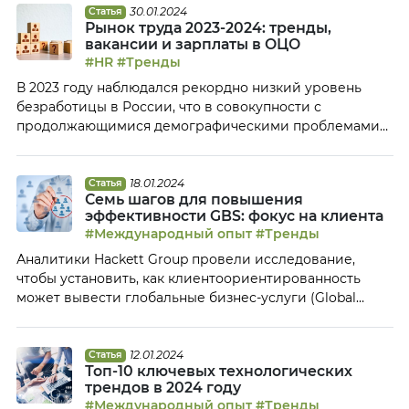
Денис Лебедев. – Как менялись стратегические задачи
30.01.2024
Статья
Рынок труда 2023-2024: тренды,
Сервисного центра FESCO по мере его становления и
вакансии и зарплаты в ОЦО
развития? – Сравнивать текущую […]
#HR
#Тренды
В 2023 году наблюдался рекордно низкий уровень
безработицы в России, что в совокупности с
продолжающимися демографическими проблемами
осложняло поиск необходимых специалистов в
Общие центры обслуживания. В каких регионах
больше всего вакансий ОЦО, каких специалистов
18.01.2024
Статья
Семь шагов для повышения
ищут чаще других и что может сделать ОЦО, если
эффективности GBS: фокус на клиента
уровень предлагаемых зарплат сотрудникам ниже
#Международный опыт
#Тренды
среднерыночного, – на эти и другие вопросы […]
Аналитики Hackett Group провели исследование,
чтобы установить, как клиентоориентированность
может вывести глобальные бизнес-услуги (Global
Business Serviсes, GBS) на новый уровень развития.
Большинство компаний в сфере GBS разрабатывают
программы повышения эффективности, тщательно
12.01.2024
Статья
Топ-10 ключевых технологических
отслеживают ключевые показатели и используют
трендов в 2024 году
различные формы взаимодействия с клиентами по
#Международный опыт
#Тренды