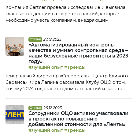
мере развития. Однако чтобы выйти на новый уровень
Компания Gartner провела исследование и выявила
эффективности и обслуживания клиентов,
главные тенденции в сфере технологий, которые
необходима […]
необходимо учесть компаниям, внедряющим
цифровые решения в свои бизнес-процессы.
Эксперты Gartner выделили технологические тренды,
которые будут актуальны в 2024 году. 1. Управление
27.12.2023
Статья
«Автоматизированный контроль
доверием, рисками и безопасностью на основе
качества и умная контрольная среда –
искусственного интеллекта (AI TRiSM). AI TRiSM
наши безусловные приоритеты в 2023
предоставляет инструменты для моделирования,
году»
проактивной защиты данных, безопасности,
#Лучший опыт
#Тренды
мониторинга […]
Генеральный директор «Северсталь – Центр Единого
Сервиса» Кира Лапина рассказала Клубу ОЦО о том,
почему 2024 год станет годом технологий и как это
повлияет на работу индустрии, а также почему
понимание технологий и возможностей для
автоматизации и роботизации, цифровизация
26.12.2023
Статья
Сотрудники ОЦО активно участвовали
сквозных цепочек – часто собственными силами – уже
в проектах по повышению
не удел узкопрофильных специалистов, а
добавленной стоимости для «Ленты»
компетенция каждого сотрудника […]
#Лучший опыт
#Тренды