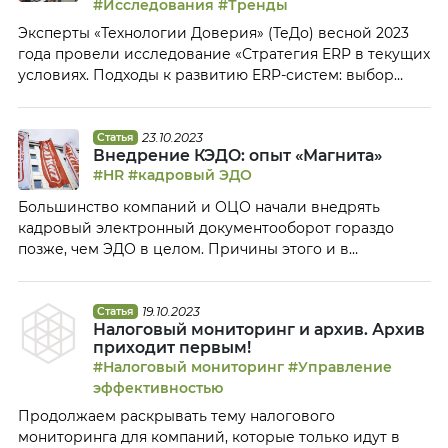
#Исследования
#Тренды
сотрудников столкнулись с этой проблемой.
Эксперты «Технологии Доверия» (ТеДо) весной 2023
Подавленное эмоциональное […]
года провели исследование «Стратегия ERP в текущих
условиях. Подходы к развитию ERP-систем: выбор
российского бизнеса», в ходе которого опросили 49
компаний из различных отраслей. Владимир
Соловьев, исполнительный директор
23.10.2023
Статья
Внедрение КЭДО: опыт «Магнита»
технологической практики «Технологии Доверия»,
#HR
#кадровый ЭДО
знакомит читателей Клуба ОЦО с некоторыми
результатами исследования: какие типы IТ-систем
Большинство компаний и ОЦО начали внедрять
наиболее часто используют российские компании,
кадровый электронный документооборот гораздо
какие […]
позже, чем ЭДО в целом. Причины этого и в
законодательных пробелах, существовавших до конца
2021 года, и в рисках, связанных с работой с
персональными данными, а также в традиционном
19.10.2023
Статья
Налоговый мониторинг и архив. Архив
консерватизме многих HR-специалистов. Ольга
приходит первым!
Исакова, руководитель управления по кадровым
#Налоговый мониторинг
#Управление
сервисам компании «Магнит», рассказала Клубу ОЦО о
эффективностью
[…]
Продолжаем раскрывать тему налогового
мониторинга для компаний, которые только идут в