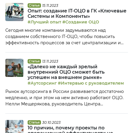
директор АО «Гринатом Простые Решения»,
15.11.2023
Статья
Опыт: создание IT-ОЦО в ГК «Ключевые
поделилась с Клубом ОЦО опытом внедрения
Системы и Компоненты»
цифрового личного кабинета сотрудника для
#Лучший опыт
#Создание ОЦО
предприятий одного из клиентов — холдинга
Сегодня многие компании задумываются над
«Росгеология». О том, как проходил […]
созданием собственного IT-ОЦО, чтобы повысить
эффективность процессов за счет централизации и
консолидации IТ-ресурсов. Для таких предприятий
будет полезен опыт группы компаний «Ключевые
Системы и Компоненты» (КСК). О том, с чего началось
13.11.2023
Статья
«Далеко не каждый зрелый
формирование IT-функции в компании и как она
внутренний ОЦО сможет быть
превратилась в полноценный ОЦО, Клубу ОЦО
успешен на внешнем рынке»
рассказал директор по разработке информационных
#Аутсорсинг
#Интервью с руководителем
систем […]
Рынок аутсорсинга в России развивается достаточно
медленно, и при этом на нем активно работают ОЦО.
Нелли Мещерякова, руководитель Центра
корпоративных решений, рассказала Клубу ОЦО о
трех основных направлениях трансформации, которые
потребовались ее компании при переходе к работе на
30.10.2023
Статья
10 причин, почему проекты по
внешнем рынке, о том, каким образом изменились