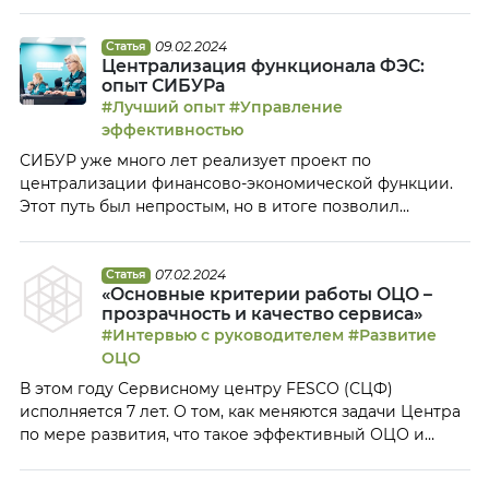
реальном влиянии на бизнес, но информационная
безопасность всегда в приоритете. Согласно
последнему исследованию PwC Global Digital Trust
09.02.2024
Статья
Централизация функционала ФЭС:
Insights, среди мировых приоритетов в сфере ИБ –
опыт СИБУРа
модернизация технологий, включая
#Лучший опыт
#Управление
киберинфраструктуру; использование искусственного
эффективностью
интеллекта для киберзащиты, а также создание новой
СИБУР уже много лет реализует проект по
[…]
централизации финансово-экономической функции.
Этот путь был непростым, но в итоге позволил
компании оптимизировать процессы и повысить их
эффективность. Анна Кустова, директор по экономике
и управлению эффективностью «СИБУР-Кстово»
07.02.2024
Статья
«Основные критерии работы ОЦО –
(ранее — руководитель направления Центра
прозрачность и качество сервиса»
компетенций СИБУРа), рассказала Клубу ОЦО об
#Интервью с руководителем
#Развитие
этапах внедрения проекта, трудностях, с которыми
ОЦО
столкнулась команда в процессе […]
В этом году Сервисному центру FESCO (СЦФ)
исполняется 7 лет. О том, как меняются задачи Центра
по мере развития, что такое эффективный ОЦО и
каким будет ОЦО в среднесрочной перспективе
Клубу ОЦО рассказал генеральный директор СЦФ