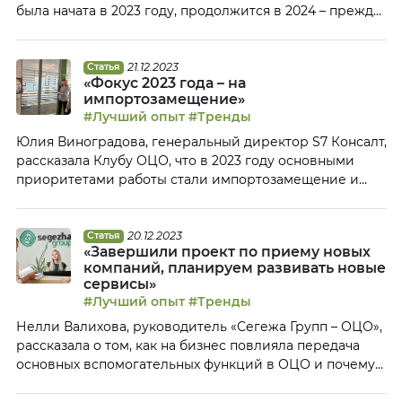
была начата в 2023 году, продолжится в 2024 – прежде
всего, в части системы управления персоналом.
Кроме того, фокус будет сделан на цифровизацию в
логике сквозных бизнес-процессов и пилот Центра
21.12.2023
Статья
«Фокус 2023 года – на
экспертизы и аналитики. Основные достижения ОЦО
импортозамещение»
в 2023 году Фокус 2023 года был сделан […]
#Лучший опыт
#Тренды
Юлия Виноградова, генеральный директор S7 Консалт,
рассказала Клубу ОЦО, что в 2023 году основными
приоритетами работы стали импортозамещение и
пилотный проект по внедрению КЭДО. В планах на
будущий год – масштабирование кадрового ЭДО на
все предприятия группы, а также внедрение системы
20.12.2023
Статья
«Завершили проект по приему новых
управления рисками и внутреннего контроля в ОЦО.
компаний, планируем развивать новые
Основные достижения ОЦО в 2023 году В […]
сервисы»
#Лучший опыт
#Тренды
Нелли Валихова, руководитель «Сегежа Групп – ОЦО»,
рассказала о том, как на бизнес повлияла передача
основных вспомогательных функций в ОЦО и почему
среди приоритетов 2024 года – предоставление