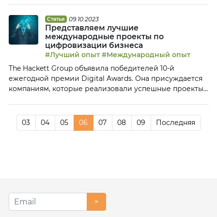
Григорьев, заместитель генерального директора по
операционной работе Ингосстраха, рассказал Клубу
09.10.2023
Статья
Представляем лучшие
ОЦО о том, почему важен системный подход к
международные проекты по
внедрению Производственной системы, каковы
цифровизации бизнеса
основные принципы Производственной системы в их
#Лучший опыт
#Международный опыт
компании и […]
The Hackett Group объявила победителей 10-й
ежегодной премии Digital Awards. Она присуждается
компаниям, которые реализовали успешные проекты
по цифровой трансформации бизнеса, с помощью
технологии искусственного интеллекта, предиктивной
аналитики для автоматизации сквозных бизнес-
03
04
05
06
07
08
09
Последняя
процессов. Среди победителей этого года —
цифровой контакт-центр, цифровой ассистент по
обработке заказов, цифровая платформа закупок и
другие инновационные цифровые проекты. Знакомим
читателей Клуба […]
>