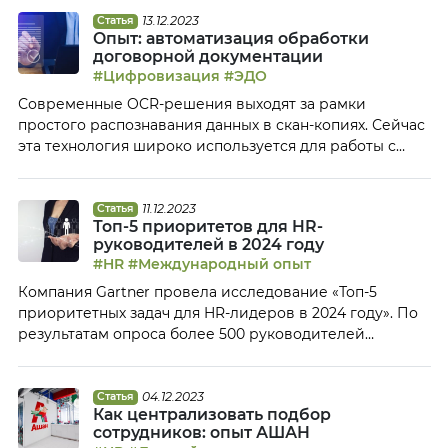
аналитических данных бизнесу и внедрение
кадрового ЭДО. Основные достижения ОЦО в 2023
13.12.2023
Статья
Опыт: автоматизация обработки
году У нас был очень большой проект по приему
договорной документации
новых компаний на обслуживание: 11 предприятий […]
#Цифровизация
#ЭДО
Современные OCR-решения выходят за рамки
простого распознавания данных в скан-копиях. Сейчас
эта технология широко используется для работы с
цифровыми документами совместно с системами
хранения или обработки документации благодаря
функциям сверки разных версий документов,
11.12.2023
Статья
Топ-5 приоритетов для HR-
возможности извлекать различные данные,
руководителей в 2024 году
контролировать наличие штампов, подписей и других
#HR
#Международный опыт
элементов, а также выполнять проверки с внешними
Компания Gartner провела исследование «Топ-5
базами, например ФНС, МВД и […]
приоритетных задач для HR-лидеров в 2024 году». По
результатам опроса более 500 руководителей
кадровых служб из 40 стран были определены
приоритеты кадровых служб в наступающем году:
развитие лидеров, повышение вовлеченности,
04.12.2023
Статья
Как централизовать подбор
разработка дорожной карты по внедрению цифровых
сотрудников: опыт АШАН
технологий, новые подходы к управлению