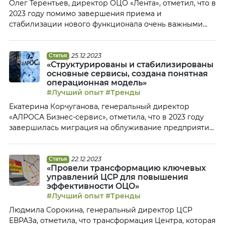
Олег Терентьев, директор ОЦО «Лента», отметил, что в
2023 году помимо завершения приема и
стабилизации нового функционала очень важными
направлениями стала активная работа сотрудников
Центра в реализации важнейших
общекорпоративных проектов, в том числе по
25.12.2023
Статья
«Структурированы и стабилизированы
переходу на КЭДО, МЧД, налоговый мониторинг.
основные сервисы, создана понятная
Кроме того, были осуществлены пилотные проекты по
операционная модель»
внедрению Task&Process Mining. Эти направления
#Лучший опыт
#Тренды
работы будут развиваться […]
Екатерина Корчуганова, генеральный директор
«АЛРОСА Бизнес-сервис», отметила, что в 2023 году
завершилась миграция на облуживание предприятий
группы, а также проходило внедрение ЭДО и КЭДО. В
следующем году фокус сместится на планомерное
развитие, создание атмосферы постоянных
22.12.2023
Статья
«Провели трансформацию ключевых
изменений, сервисной культуры и партнерских
управлений ЦСР для повышения
отношений с клиентами. Основные достижения ОЦО в
эффективности ОЦО»
2023 году В 2023 году завершена миграция
#Лучший опыт
#Тренды
предприятий […]
Людмила Сорокина, генеральный директор ЦСР
ЕВРАЗа, отметила, что трансформация Центра, которая