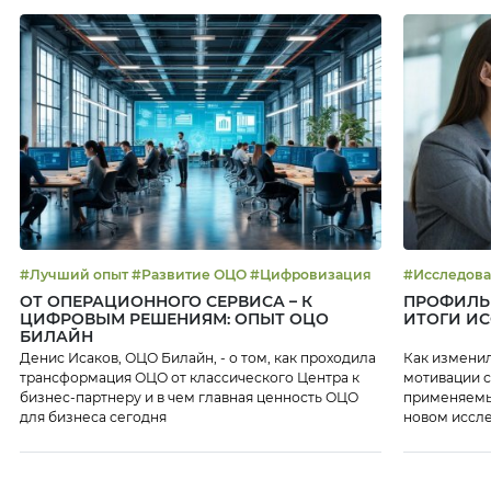
#Лучший опыт #Развитие ОЦО #Цифровизация
ОТ ОПЕРАЦИОННОГО СЕРВИСА – К
ПРОФИЛЬ 
ЦИФРОВЫМ РЕШЕНИЯМ: ОПЫТ ОЦО
ИТОГИ И
БИЛАЙН
Денис Исаков, ОЦО Билайн, - о том, как проходила
Как изменил
трансформация ОЦО от классического Центра к
мотивации с
бизнес-партнеру и в чем главная ценность ОЦО
применяемы
для бизнеса сегодня
новом иссл