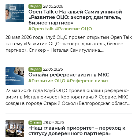
особенности российских компаний индустрии бизнес-
сервиса и насколько изменились тенденции развития
28.05.2026
Видео
Open Talk с Натальей Самигуллиной
ОЦО за последний год. Организационная форма и
«Развитие ОЦО: эксперт, двигатель,
количество обслуживаемых компаний В ходе
бизнес-партнер»
исследования мы задавали участникам традиционный
#Open talk
#Развитие ОЦО
вопрос относительно организационной формы, в […]
28 мая 2026 года Клуб ОЦО провёл открытый Open Talk
на тему «Развитие ОЦО: эксперт, двигатель, бизнес-
партнер». Спикер – Наталья Самигуллина,
генеральный директор «МФЦ Полюс». В рамках Open
Talk мы обсудили: Тайм-коды: 00:04 Приветствие
спикера и участников Open Talk 04:20 Структура МФЦ
22.05.2026
Видео
Онлайн референс-визит в МКС
Полюс 10:14 Путь от транзакционного центра к центру
#Развитие ОЦО
#Референс-визит
компетенции группы компаний «Полюс» 18:45 […]
22 мая 2026 года Клуб ОЦО провёл онлайн референс-
визит в Металлоинвест Корпоративный Сервис. МКС
создан в городе Старый Оскол (Белгородская область)
в 2016 году. Сегодня МКС – это многофункциональный
Центр, в котором централизованы функции
бухгалтерского и налогового учета, казначейства,
28.04.2026
Статья
«Наш главный приоритет – переход к
управления персоналом, сопровождения бизнес-
статусу доверенного партнера»
процессов закупок и снабжения, таможенного