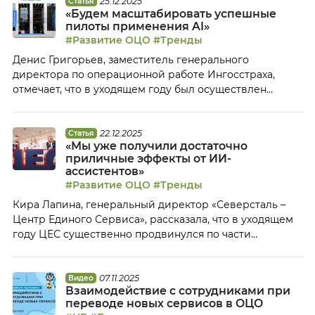
центров на 2026 год, а также обсудить тренды
25.12.2025
Статья
«Будем масштабировать успешные
индустрии, которые являются значимыми по мнению
пилоты применения AI»
лидеров отрасли. На закрытом онлайн-завтраке
#Развитие ОЦО
#Тренды
руководители […]
Денис Григорьев, заместитель генерального
директора по операционной работе Ингосстраха,
отмечает, что в уходящем году был осуществлен
полный переход на электронное взаимодействие с
агентами. В 2026 году планируется расширение
использование технологий искусственного
22.12.2025
Статья
«Мы уже получили достаточно
интеллекта, в том числе для смежных операционных
приличные эффекты от ИИ-
задач и для операторов колл-центров. Основные
ассистентов»
достижения ОЦО в 2025 году Осуществили полный
#Развитие ОЦО
#Тренды
переход на электронное взаимодействие […]
Кира Лапина, генеральный директор «Северсталь –
Центр Единого Сервиса», рассказала, что в уходящем
году ЦЕС существенно продвинулся по части
трансформации и цифровизации собственных
процессов, прокачался в области ИИ. В новом году
Центр планирует продолжать начатое, в том числе
07.11.2025
Видео
Взаимодействие с сотрудниками при
нести клиентам инновации и развивать
переводе новых сервисов в ОЦО
интеллектуализацию всех процессов. Основные