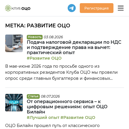
Регистрация
МЕТКА:
РАЗВИТИЕ ОЦО
03.08.2026
Новость
Подача налоговой декларации по НДС
и подтверждение права на вычет:
практический опыт
#Развитие ОЦО
В мае-июне 2026 года по просьбе одного из
корпоративных резидентов Клуба ОЦО мы провели
опрос среди главных бухгалтеров и финансовых
директоров релевантных компаний (по численности и
индустрии), чтобы выяснить, используют ли они право
на вычет НДС по выданным авансам и в какие сроки
08.07.2026
Статья
От операционного сервиса – к
подают декларацию о возмещении НДС и при
цифровым решениям: опыт ОЦО
необходимости уточненную декларацию. Абсолютное
Билайн
большинство […]
#Лучший опыт
#Развитие ОЦО
ОЦО Билайн прошел путь от классического