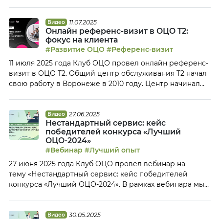
слуху. Елена Слепова, директор ОЦО сети аптек
«Здоровье», поделилась с Клубом ОЦО опытом
семейной компании из Краснодарского края по
11.07.2025
Видео
Онлайн референс-визит в ОЦО T2:
организации и развитию ОЦО, который
фокус на клиента
свидетельствует, что и в небольшом городе возможно
#Развитие ОЦО
#Референс-визит
построить […]
11 июля 2025 года Клуб ОЦО провел онлайн референс-
визит в ОЦО T2. Общий центр обслуживания Т2 начал
свою работу в Воронеже в 2010 году. Центр начинал
как ОЦО, предоставляющий бухгалтерский и
транзакционные услуги, в 2022 году ОЦО начал
глобальную трансформацию для построения
27.06.2025
Видео
Нестандартный сервис: кейс
клиентоцентичной модели, заявив амбициозную цель
победителей конкурса «Лучший
– стать лучшей сервисной компанией для своих
ОЦО-2024»
клиентов. […]
#Вебинар
#Лучший опыт
27 июня 2025 года Клуб ОЦО провел вебинар на
тему «Нестандартный сервис: кейс победителей
конкурса «Лучший ОЦО-2024». В рамках вебинара мы
представили кейс победителя конкурса «Лучший
ОЦО-2024» в номинации «Нестандартный сервис» —
Блок Поддержка бизнеса Х5 Group. Портфель
30.05.2025
Видео