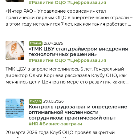
#Развитие ОЦО
#Цифровизация
оформления грузов, сбыта неосновной продукции,
«Интер РАО – Управление сервисами» стал
юридического сопровождения бизнеса, управления
практически первым ОЦО в энергетической отрасли –
[…]
в этом году исполнится 7 лет, как компания работает в
индустрии сервисных центров. Генеральный
директор Марина Голубева рассказала Клубу ОЦО, на
чем Центр сфокусирован в 2026 году, каким образом
21.04.2026
Статья
«ТМК ЦБУ стал драйвером внедрения
сотрудники на практике осваивают новые навыки и
технологичных решений»
каким она видит ОЦО через 5 […]
#Развитие ОЦО
#Цифровизация
ТМК ЦБУ в апреле исполнилось 5 лет. Генеральный
директор Ольга Корнева рассказала Клубу ОЦО, как
менялись цели Центра по мере его развития, какие
цифровые решения стали для него знаковыми, как
выстраивается работа с внутренними заказчиками и
каким она видит ОЦО будущего. — Ольга, как
20.03.2026
Видео
Контроль трудозатрат и определение
менялись задачи и приоритеты ТМК ЦБУ по мере
оптимальной численности
развития? — Центр […]
сотрудников: практический опыт
#HR
#Бизнес-завтраки
20 марта 2026 года Клуб ОЦО провёл закрытый