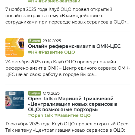
#HR
#Бизнес-завтраки
достижения ОЦО 2025 года Наши главные итоги в […]
7 ноября 2025 года Клуб ОЦО провел открытый
онлайн-завтрак на тему «Взаимодействие с
сотрудниками при переводе новых сервисов в ОЦО».
Очень важно правильно выстроить взаимодействие с
сотрудниками переводимых сервисов — как с теми,
кто будет переходить в ОЦО, так и с теми, кто будет
29.10.2025
Видео
Онлайн референс-визит в ОМК-ЦЕС
передавать функции, но не планируется к переводу.
#HR
#Развитие ОЦО
Представители ОЦО обсудили: Тайм-коды: […]
24 октября 2025 года Клуб ОЦО проведет онлайн
референс-визит в ОМК – Центр единого сервиса ОМК-
ЦЕС начал свою работу в городе Выкса
(Нижегородская область) в 2016 году. Сегодня ОМК-
ЦЕС – это многофункциональный Центр, который
помимо функций бухгалтерского и налогового учета и
17.10.2025
Видео
Open Talk с Мариной Трикачевой
подготовки отчетности осуществляет HR-сервисы,
«Централизация новых сервисов в
казначейские функции, административно-
ОЦО: возможные подходы»
хозяйственный функционал, поддержку закупок и
#Open talk
#Развитие ОЦО
продаж, частично планово-экономический
17 октября 2025 года Клуб ОЦО провел открытый Open
функционал […]
Talk на тему «Централизация новых сервисов в ОЦО: