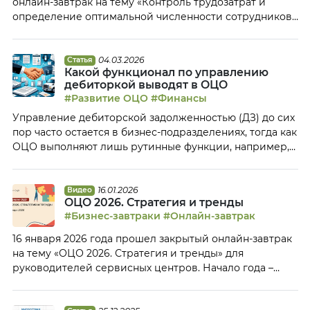
онлайн-завтрак на тему «Контроль трудозатрат и
определение оптимальной численности сотрудников:
практический опыт». В ходе онлайн-завтрака
представители ОЦО осбудили следующие вопросы:
Тайм-коды: 00:07 Приветствие участников онлайн-
04.03.2026
Статья
Какой функционал по управлению
завтрака, анонс мероприятий Клуба ОЦО 07:33 Татьяна
дебиторкой выводят в ОЦО
Барабаш, Северсталь-ЦЕС: основных из принципов
#Развитие ОЦО
#Финансы
управления эффективностью — управление
Управление дебиторской задолженностью (ДЗ) до сих
эффективностью персонала 14:05 Почему бенчмаркинг
пор часто остается в бизнес-подразделениях, тогда как
– надежный […]
ОЦО выполняют лишь рутинные функции, например,
готовят отчетность по просроченной дебиторке. Клуб
ОЦО постарался разобраться, какой именно
функционал по работе с ДЗ выводят в ОЦО и какие
16.01.2026
Видео
ОЦО 2026. Стратегия и тренды
службы занимаются этой работой. Определение
#Бизнес-завтраки
#Онлайн-завтрак
кредитных лимитов для клиентов и их контроль
Достаточно часто вопрос […]
16 января 2026 года прошел закрытый онлайн-завтрак
на тему «ОЦО 2026. Стратегия и тренды» для
руководителей сервисных центров. Начало года –
прекрасное время не только подвести итоги
прошлого года, но и поговорить о планах ведущих