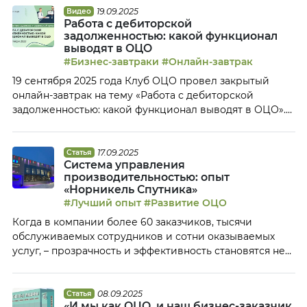
и каким она видит идеальный ОЦО. – Татьяна, для
19.09.2025
Видео
Работа с дебиторской
начала расскажите коротко о том, каковы основные
задолженностью: какой функционал
функции […]
выводят в ОЦО
#Бизнес-завтраки
#Онлайн-завтрак
19 сентября 2025 года Клуб ОЦО провел закрытый
онлайн-завтрак на тему «Работа с дебиторской
задолженностью: какой функционал выводят в ОЦО».
Представители различных ОЦО обсудили: Тайм-коды:
00:26 Приветствие участников вебинара 01:18 Анонс
мероприятий Клуба ОЦО 05:30 Какой функционал по
17.09.2025
Статья
Система управления
работе с дебиторской задолженности централизован
производительностью: опыт
в ОЦО, какие инструменты применяются для этого?
«Норникель Спутника»
12:09 Какие существуют внутренние метрики […]
#Лучший опыт
#Развитие ОЦО
Когда в компании более 60 заказчиков, тысячи
обслуживаемых сотрудников и сотни оказываемых
услуг, – прозрачность и эффективность становятся не
просто задачей, а вопросом выживания. В «Норникель
Спутник» выстроили систему, которая не только
учитывает трудозатраты сотрудников ОЦО, но и
08.09.2025
Статья
«И мы как ОЦО, и наш бизнес-заказчик