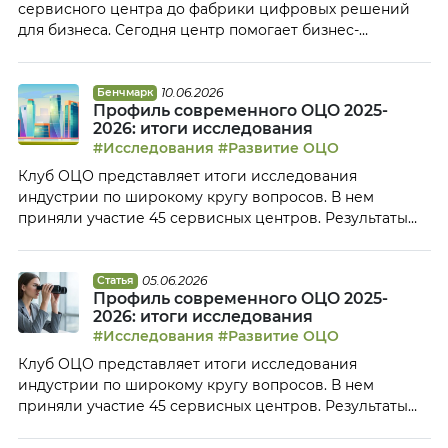
сервисного центра до фабрики цифровых решений
для бизнеса. Сегодня центр помогает бизнес-
подразделениям находить проблемные процессы,
тестировать гипотезы, запускать цифровые продукты
и масштабировать успешные решения на всю
10.06.2026
Бенчмарк
Профиль современного ОЦО 2025-
компанию. В конкурсе «Лучший ОЦО 2025» Центр стал
2026: итоги исследования
победителем в номинации «Стратегический партнер
#Исследования
#Развитие ОЦО
бизнеса». Денис Исаков, руководитель ОЦО Билайн,
Клуб ОЦО представляет итоги исследования
рассказал Клубу ОЦО, как […]
индустрии по широкому кругу вопросов. В нем
приняли участие 45 сервисных центров. Результаты
исследования позволяют понять, каковы основные
особенности российских компаний индустрии бизнес-
сервиса и насколько изменились тенденции развития
05.06.2026
Статья
Профиль современного ОЦО 2025-
ОЦО за последний год. Организационная форма и
2026: итоги исследования
количество обслуживаемых компаний В ходе
#Исследования
#Развитие ОЦО
исследования мы задавали участникам традиционный
Клуб ОЦО представляет итоги исследования
вопрос относительно организационной формы, в […]
индустрии по широкому кругу вопросов. В нем
приняли участие 45 сервисных центров. Результаты
исследования позволяют понять, каковы основные