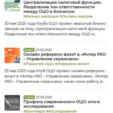
Централизация налоговой функции.
«Поддержка бизнеса» X5 Group широко представлен
Разделение зон ответственности
нестандартными сервисами: Наталья Гайнуллина,
между ОЦО и бизнесом
финансовый директор, Х5 Поддержка Бизнеса, и Юлия
#Бизнес-завтраки
#Онлайн-завтрак
Шилина, начальник […]
30 мая 2025 года Клуба ОЦО провел закрытый бизнес-
завтрак на тему «Централизация налоговой функции.
Разделение зон ответственности между ОЦО и
бизнесом». На закрытом онлайн-завтраке
представители ОЦО обсудили: Тайм-коды: 00:25
Приветствие участников бизнес-завтрака 01:32 Анонс
23.05.2025
Видео
Онлайн референс-визит в «Интер РАО
мероприятий Клуба ОЦО 05:35 В чем актуальность
– Управление сервисами»
темы налоговой функции для ОЦО? 07:30 Светлана
#Развитие ОЦО
#Референс-визит
Лысенко об опыте ОЦО Черкизово во внедрении […]
23 мая 2025 года Клуб ОЦО провел онлайн референс-
визит в «Интер РАО – Управление сервисами». «Интер
РАО – Управление сервисами» начал свою работу в
Иваново в 2019 году. За 6 лет работы Центр
существенно вырос — сегодня в нем работают более
800 сотрудников, ОЦО оказывает услуги по
23.05.2025
Статья
Профиль современного ОЦО: итоги
бухгалтерскому и налоговому учету и ведению
исследования
отчетности; кадровому […]
#Бенчмарк
#Исследования