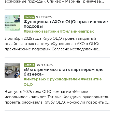
возможные подходы». Спикер – Марина Трикачева,
руководитель ОЦО ГК «Русагро». В рамках Open Talk
Марина Трикачева поделилась опытом: Тайм-коды:
00:08 Приветствие участников Open Talk 01:22 Анонс
03.10.2025
Видео
Функционал АХО в ОЦО: практические
мероприятий Клуба ОЦО 05:15 О развитии ОЦО
подходы
Русагро и расширении сервисов, которые […]
#Бизнес-завтраки
#Онлайн-завтрак
3 октября 2025 года Клуб ОЦО провел закрытый
онлайн-завтрак на тему «Функционал АХО в ОЦО:
практические подходы». Согласно исследованию
«Профиль современного ОЦО» на сегодняшний день
уже 18% Центров выполняют те или иные функции,
относящиеся к административно-хозяйственному
30.09.2025
Статья
«Мы стремимся стать партнером для
обеспечению. На закрытом онлайн-завтраке 3 октября
бизнеса»
представители ОЦО обсудили: Тайм-коды: 00:05
#Интервью с руководителем
#Развитие
Приветствие участников нлайн-завтрака 00:35 Анонс
ОЦО
мероприятий Клуба ОЦО […]
В августе 2025 года ОЦО компании «Мечел»
исполнилось пять лет. Татьяна Калядина, руководитель
проекта, рассказала Клубу ОЦО, можно ли говорить о
том, что для ОЦО уже наступил период стабилизации,
на что компания делает упор в работе с сотрудниками