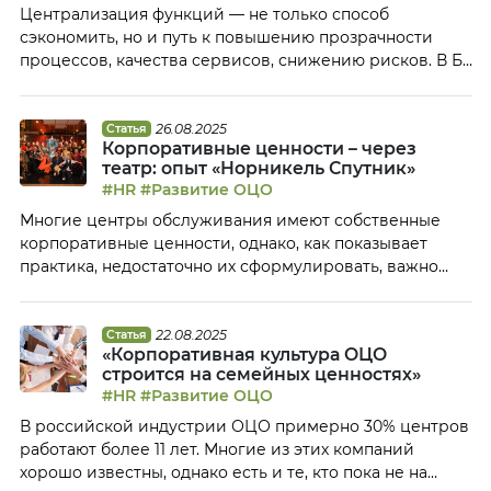
Централизация функций — не только способ
сэкономить, но и путь к повышению прозрачности
процессов, качества сервисов, снижению рисков. В БЕ
«Поддержка бизнеса» X5 за 5 лет выстроили
эффективную модель передачи сервисов. Наталья
Гайнуллина, Финансовый директор БЕ «Поддержка
26.08.2025
Статья
Корпоративные ценности – через
бизнеса», X5 Group, рассказала Клубу ОЦО об основных
театр: опыт «Норникель Спутник»
этапах перевода новых сервисов, возможных
#HR
#Развитие ОЦО
сложностях на каждом этапе и […]
Многие центры обслуживания имеют собственные
корпоративные ценности, однако, как показывает
практика, недостаточно их сформулировать, важно
уметь донести их до своих сотрудников. Алексей
Калинин, директор по коммуникациям «Норникель
Спутник», рассказал Клубу ОЦО о том, как в их
22.08.2025
Статья
«Корпоративная культура ОЦО
компании пришли к идее донести до сотрудников
строится на семейных ценностях»
корпоративные ценности с помощью театрального
#HR
#Развитие ОЦО
проекта и почему эта идея оказалась близка […]
В российской индустрии ОЦО примерно 30% центров
работают более 11 лет. Многие из этих компаний
хорошо известны, однако есть и те, кто пока не на