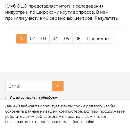
Клуб ОЦО представляет итоги исследования
индустрии по широкому кругу вопросов. В нем
приняли участие 40 сервисных центров. Результаты
исследования позволяют понять, каковы основные
особенности российских компаний индустрии бизнес-
сервиса. Некоторые интересные выводы на основе
01
02
03
04
05
06
Последняя
исследования, – в нашем материале. Возраст ОЦО,
организационная форма и количество обслуживаемых
компаний Сразу же отметим, что 50% ОЦО,
принявших участие в […]
>
Я даю согласие на обработку
моих персональных данных в
Данный веб-сайт использует файлы cookie для того, чтобы
соответствии с условиями
Политики обработки
сохранить данные на вашем компьютере. Если вы продолжаете
персональных данных
работать с этим веб-сайтом, мы предполагаем, что вы
соглашаетесь с использованием файлов cookie.