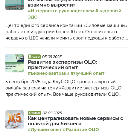
показывает реальную производительность каждого.
взаимно выросли»
Юлия Буренкова, директор по процессным сервисам,
#Интервью с руководителем
#кадровый
и Ольга Дубровская, начальник управления
ЭДО
эффективности деятельности, […]
Центр единого сервиса компании «Силовые машины»
работает в индустрии более 10 лет. Относительно
недавно в ЦЕС начали менять свои подходы к работе с
бизнесом и переходить на модель бизнес-
партнерства. Ирина Французова, руководитель ЦЕС,
рассказала Клубу ОЦО, с чем это было связано, каким
05.09.2025
Видео
Развитие экспертизы ОЦО:
образом они перестраивают мышление сотрудников
практический опыт
и как будет выглядеть идеальный ОЦО в ближайшие
#Бизнес-завтраки
#Лучший опыт
[…]
5 сентября 2025 года Клуб ОЦО провел закрытый
онлайн-завтрак на тему «Развитие экспертизы ОЦО:
практический опыт». Все чаще руководители ОЦО
говорят о том, что сервисные центры перестают быть
транзакционными и становятся все более
экспертными. Однако, как показывает практика,
02.09.2025
Статья
Как централизовать новые сервисы с
передача экспертного процесса в ОЦО это часто
пользой для бизнеса
вызов и для бизнеса, и для ОЦО. На закрытом онлайн-
#Лучший опыт
#Развитие ОЦО
завтраке […]