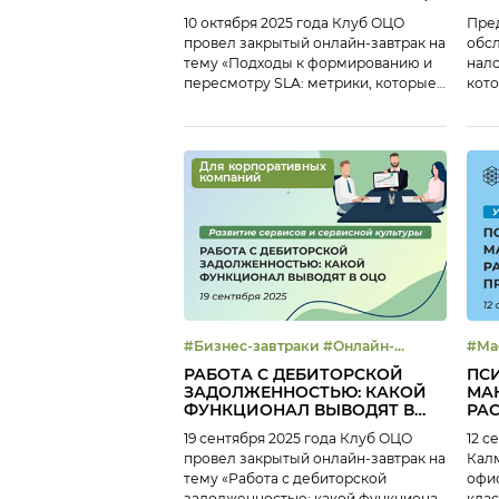
КОТОРЫЕ ВАЖНЫ ДЛЯ
10 октября 2025 года Клуб ОЦО
Пре
БИЗНЕСА И ОЦО
провел закрытый онлайн-завтрак на
обсл
тему «Подходы к формированию и
нало
пересмотру SLA: метрики, которые
кото
важны для бизнеса и ОЦО». Тема
расс
формирования SLA актуальна не
свое
только для молодых ОЦО, но и для
зрелых Центров, которые вышли на
Для корпоративных
компаний
новый уровень взаимодействия с
бизнесом и стремятся регулярно
пересматривать метрики SLA с
учетом новых […]
#Бизнес-завтраки #Онлайн-
#Ма
завтрак #Развитие ОЦО
РАБОТА С ДЕБИТОРСКОЙ
ПС
ЗАДОЛЖЕННОСТЬЮ: КАКОЙ
МА
ФУНКЦИОНАЛ ВЫВОДЯТ В
РА
ОЦО
И 
19 сентября 2025 года Клуб ОЦО
12 с
провел закрытый онлайн-завтрак на
Калм
тему «Работа с дебиторской
офис
задолженностью: какой функционал
клас