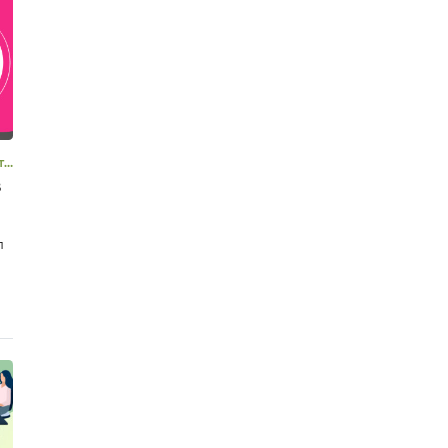
ба
В
л
и
ду
в