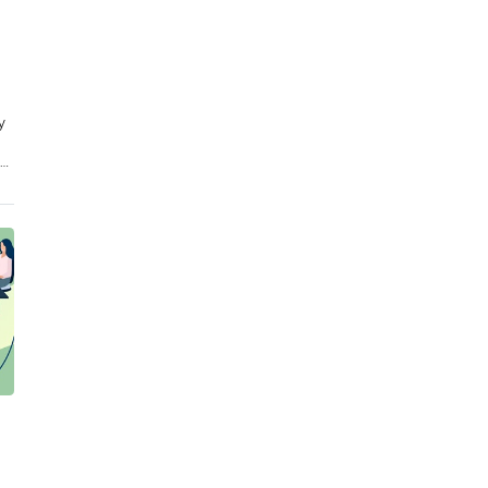
у
ер
ь
ь
 и
]