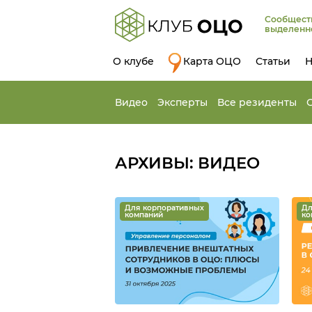
Сообщест
выделенн
О клубе
Карта ОЦО
Статьи
Н
Видео
Эксперты
Все резиденты
АРХИВЫ:
ВИДЕО
Для корпоративных
Дл
компаний
ко