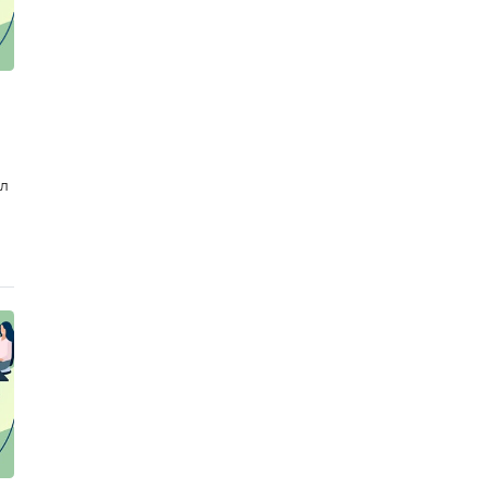
ел
ть
?