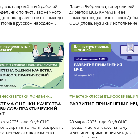
 у вас напряжённый рабочий
Лариса Зубрилова, генеральный
дельник, то пусть вас немного
директор ЦОБ КАМАЗа, и ее
дрит поздравление от команды
команда поздравляют всех с Днём
атома в русском народном
ОЦО (слова, музыка и исполнение
е (и немного рэпа)!
ИИ, потому что сотрудники ОЦО —
это новаторы)
я корпоративных
Для корпоративных
мпаний
компаний
ес-завтраки #Онлайн-
#Мастер-классы #Цифровизация
сная культура
#ЭДО
СТЕМА ОЦЕНКИ КАЧЕСТВА
РАЗВИТИЕ ПРИМЕНЕНИЯ МЧ
равление эффективностью
ВИСОВ: ПРАКТИЧЕСКИЙ
ЫТ
реля 2025 года Клуб ОЦО
28 марта 2025 года Клуб ОЦО
ел закрытый онлайн-завтрак на
провел мастер-класс на тему
 «Система оценки качества
«Развитие применения МЧД». С 1