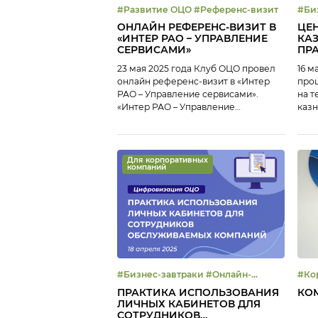
#Развитие ОЦО #Референс-визит
#Бизн
ОНЛАЙН РЕФЕРЕНС-ВИЗИТ В
ЦЕ
«ИНТЕР РАО – УПРАВЛЕНИЕ
КА
СЕРВИСАМИ»
ПР
23 мая 2025 года Клуб ОЦО провел
16 м
онлайн референс-визит в «Интер
прош
РАО – Управление сервисами».
на т
«Интер РАО – Управление
казн
сервисами» начал свою работу в
прак
Иваново в 2019 году. За 6 лет работы
разл
Центр существенно вырос —
коды
сегодня в нем работают более 800
онла
Для корпоративных
компаний
сотрудников, ОЦО оказывает услуги
мер
по бухгалтерскому и налоговому
Казн
учету и ведению отчетности;
трой
кадровому […]
иссл
Ольг
разв
комп
#Бизнес-завтраки #Онлайн-
#Ко
завтрак #Сервисная культура
ПРАКТИКА ИСПОЛЬЗОВАНИЯ
КО
#Цифровизация
ЛИЧНЫХ КАБИНЕТОВ ДЛЯ
СОТРУДНИКОВ