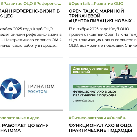
с-
#Open talk #Развитие ОЦО
ит
АЙН РЕФЕРЕНС-ВИЗИТ В
OPEN TALK С МАРИНОЙ
К-ЦЕС
ТРИКАЧЕВОЙ
«ЦЕНТРАЛИЗАЦИЯ НОВЫХ
СЕРВИСОВ В ОЦО:
ктября 2025 года Клуб ОЦО
17 октября 2025 года Клуб ОЦО
ВОЗМОЖНЫЕ ПОДХОДЫ»
едет онлайн референс-визит в
провел открытый Open Talk на тем
– Центр единого сервиса ОМК-
«Централизация новых сервисов в
начал свою работу в городе
ОЦО: возможные подходы». Спик
а (Нижегородская область) в
– Марина Трикачева, руководител
 году. Сегодня ОМК-ЦЕС – это
ОЦО ГК «Русагро». В рамках Open
гофункциональный Центр,
Talk Марина Трикачева поделилас
орый помимо функций
опытом: Тайм-коды: 00:08
Для корпоративных
компаний
алтерского и налогового учета
Приветствие участников Open Talk
дготовки отчетности
01:22 Анонс мероприятий Клуба
ествляет HR-сервисы,
ОЦО 05:15 О развитии ОЦО Русагро
ачейские функции,
расширении сервисов, которые […
инистративно-хозяйственный
ционал, поддержку закупок и
аж, частично планово-
омический функционал […]
рпоративные видео
#Бизнес-завтраки #Онлайн-
завтрак #Развитие ОЦО
 РАБОТАЕТ ЦО БУНУ
ФУНКЦИОНАЛ АХО В ОЦО:
ИНАТОМА
ПРАКТИЧЕСКИЕ ПОДХОДЫ