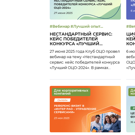
#Вебинар #Лучший опыт
#Вебинар
#Развитие ОЦО
#Ци
НЕСТАНДАРТНЫЙ СЕРВИС:
ЦИ
КЕЙС ПОБЕДИТЕЛЕЙ
КЕ
КОНКУРСА «ЛУЧШИЙ
КО
ОЦО-2024»
ОЦО
27 июня 2025 года Клуб ОЦО провел
6 ию
вебинар на тему «Нестандартный
веби
сервис: кейс победителей конкурса
ОЦО:
«Лучший ОЦО-2024». В рамках
«Луч
вебинара мы представили кейс
веби
победителя конкурса «Лучший
поб
ОЦО-2024» в
ОЦО-
номинации «Нестандартный
ном
Для корпоративных
Дл
компаний
ко
сервис» — Блок Поддержка бизнеса
ОЦО
Х5 Group. Портфель «Поддержка
ОЦО
бизнеса» X5 Group широко
опы
представлен нестандартными
помо
сервисами: Наталья Гайнуллина,
Прив
финансовый директор, Х5
01:5
Поддержка Бизнеса, и Юлия
ОЦО 
Шилина, начальник […]
Пере