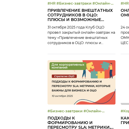
#HR #Бизнес-завтраки #Онлайн-
#HR #Развитие ОЦО #Референ
завтрак
виз
ПРИВЛЕЧЕНИЕ ВНЕШТАТНЫХ
ОНЛ
СОТРУДНИКОВ В ОЦО:
ОМ
ПЛЮСЫ И ВОЗМОЖНЫЕ
ПРОБЛЕМЫ
31 октября 2025 года Клуб ОЦО
24 о
провел закрытый онлайн-завтрак на
пров
тему «Привлечение внештатных
ОМК 
сотрудников в ОЦО: плюсы и
ЦЕС 
возможные проблемы». Многие
Выкс
сервисные центры сталкиваются с
2016
проблемой подбора персонала на
мно
сложном рынке труда, особенно
кот
Для корпоративных
компаний
остро это проблема встает в период
бухг
пиковых нагрузок, когда
и по
переработки штатного персонала
осущ
увеличиваются, а
казн
перераспределить нагрузку между
адм
действующими сотрудниками не
функ
всегда возможно. […]
прод
экон
#Бизнес-завтраки #Онлайн-
#Ко
завтрак #Сервисная культура
ПОДХОДЫ К
КАК
#Управление эффективностью
ФОРМИРОВАНИЮ И
ГР
ПЕРЕСМОТРУ SLA: МЕТРИКИ,