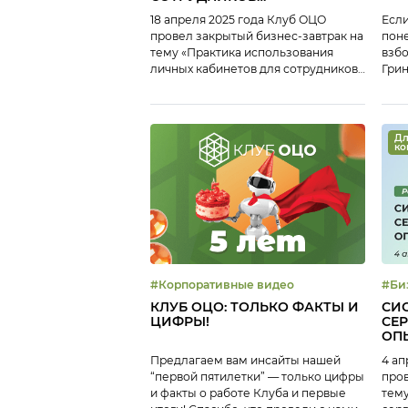
ОБСЛУЖИВАЕМЫХ
18 апреля 2025 года Клуб ОЦО
Если
КОМПАНИЙ
провел закрытый бизнес-завтрак на
поне
тему «Практика использования
взбо
личных кабинетов для сотрудников
Грин
обслуживаемых компаний». Личные
стил
кабинеты — это сервис,
реализованный во многих ОЦО —
как для собственных сотрудников,
Дл
ко
так и для сотрудников
обслуживаемых предприятий, в
первую очередь для HR-задач,
однако функционал личных
кабинетов постепенно
расширяется. В ходе онлайн-
завтрака мы обсудили: […]
#Корпоративные видео
#Бизн
завтрак #Серви
КЛУБ ОЦО: ТОЛЬКО ФАКТЫ И
СИ
#Уп
ЦИФРЫ!
СЕР
ОП
Предлагаем вам инсайты нашей
4 ап
“первой пятилетки” — только цифры
пров
и факты о работе Клуба и первые
тему