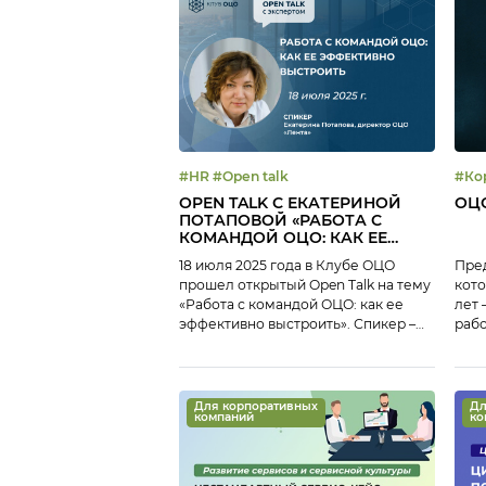
достаточно востребованными в
индустрии ОЦО. На закрытом
онлайн-завтраке представители
различных ОЦО обсудили: Тайм-
коды: 00:05 Приветствие участников
бизнес-завтрака 01:49 Анонс
мероприятий Клуба ОЦО 06:10 […]
#HR #Open talk
#Ко
#Се
OPEN TALK С ЕКАТЕРИНОЙ
ОЦО
ПОТАПОВОЙ «РАБОТА С
КОМАНДОЙ ОЦО: КАК ЕЕ
ЭФФЕКТИВНО ВЫСТРОИТЬ»
18 июля 2025 года в Клубе ОЦО
Пред
прошел открытый Open Talk на тему
кото
«Работа с командой ОЦО: как ее
лет 
эффективно выстроить». Спикер –
рабо
Екатерина Потапова, директор ОЦО
опы
«Лента». До того как возглавить
Центр Екатерина работала HR
бизнес-парнером, имеет опыт
Для корпоративных
Дл
компаний
ко
работы с кадрами ОЦО более 10 лет.
В рамках Open Talk Екатерина
Потапова рассказала коллегам:
Тайм-коды: […]