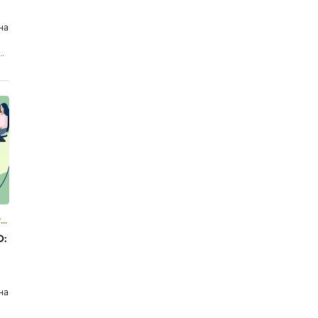
на
ов
й
:
на