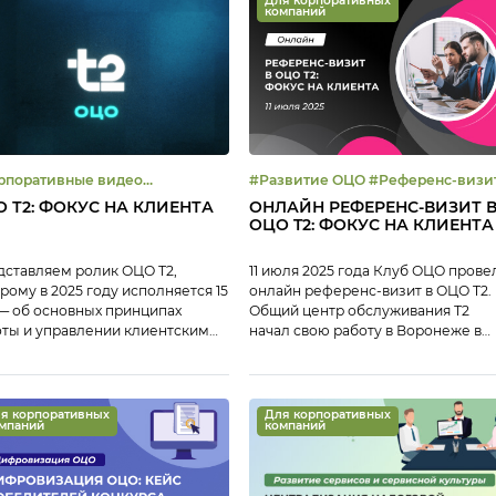
Для корпоративных
компаний
Представители различных ОЦО
обсудили: Тайм-коды: 01:03
Приветствие участников онлайн-
завтрака, анонс мероприятий Клу
ОЦО 07:11 Основные тренды
развития наставничества в ОЦО
09:56 Яна Шайдецкая, Северсталь-
ЦЕС о […]
рпоративные видео
#Развитие ОЦО #Референс-визит
рвисная культура
#Сервисная культура
 Т2: ФОКУС НА КЛИЕНТА
ОНЛАЙН РЕФЕРЕНС-ВИЗИТ 
ОЦО T2: ФОКУС НА КЛИЕНТА
ставляем ролик ОЦО Т2,
11 июля 2025 года Клуб ОЦО прове
рому в 2025 году исполняется 15
онлайн референс-визит в ОЦО T2.
— об основных принципах
Общий центр обслуживания Т2
ты и управлении клиентским
начал свою работу в Воронеже в
том
2010 году. Центр начинал как ОЦО,
предоставляющий бухгалтерский 
транзакционные услуги, в 2022 го
ОЦО начал глобальную
я корпоративных
Для корпоративных
мпаний
компаний
трансформацию для построения
клиентоцентичной модели, заяви
амбициозную цель – стать лучшей
сервисной компанией для своих