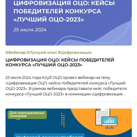
#Вебинар #Лучший опыт #Цифровизация
ЦИФРОВИЗАЦИЯ ОЦО: КЕЙСЫ ПОБЕДИТЕЛЕЙ
КОНКУРСА «ЛУЧШИЙ ОЦО-2023»
25 июля 2024 года Клуб ОЦО провел вебинар на тему
«Цифровизация ОЦО: кейсы победителей конкурса «Лучший
ОЦО-2023». В рамках вебинара представили кейс победителя
конкурса «Лучший ОЦО-2023» в номинации «Цифровизация
ОЦО» — Блок Поддержка бизнеса X5 Group. Наталья
Гайнуллина, директор по развитию и эффективности сервисов,
Х5 Group, рассказала: А также ответила на вопросы слушателей.
Для корпоративных
Тайм-коды: 00:02 […]
компаний