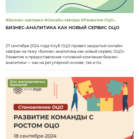
#Бизнес-завтраки #Онлайн-завтрак #Развитие ОЦО
#Цифровизация
БИЗНЕС-АНАЛИТИКА КАК НОВЫЙ СЕРВИС ОЦО
27 сентября 2024 года Клуб ОЦО провел закрытый онлайн-
завтрак на тему «Бизнес-аналитика как новый сервис ОЦО».
Развитие и предоставление головной компании бизнес-
аналитики — как на регулярной основе, так и по
индивидуальным запросам подразделений — одно из
перспективных направлений развития сервисов ОЦО. Сбор и
обработка аналитических данных в различных разрезах не
Для корпоративных
только помогают бизнесу принимать верные […]
компаний