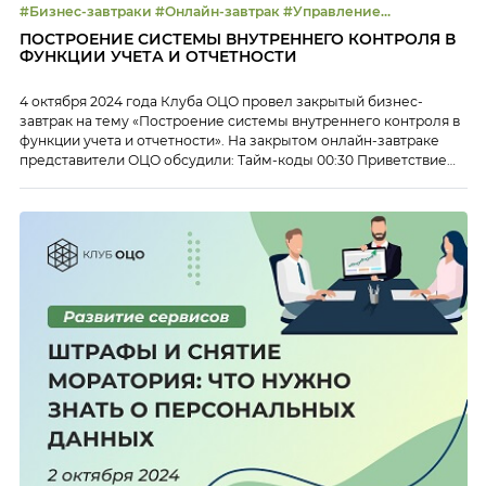
#Бизнес-завтраки #Онлайн-завтрак #Управление
эффективностью
ПОСТРОЕНИЕ СИСТЕМЫ ВНУТРЕННЕГО КОНТРОЛЯ В
ФУНКЦИИ УЧЕТА И ОТЧЕТНОСТИ
4 октября 2024 года Клуба ОЦО провел закрытый бизнес-
завтрак на тему «Построение системы внутреннего контроля в
функции учета и отчетности». На закрытом онлайн-завтраке
представители ОЦО обсудили: Тайм-коды 00:30 Приветствие
участников бизнес-завтрака, анонс мероприятий Клуба ОЦО
02:28 Результаты опроса проведенного Клубом ОЦО об
организации и методологии функции контроля 06:32 Опыт
внедрения функции контроля Интер РАО – […]