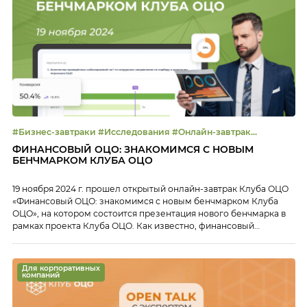
#Бизнес-завтраки #Исследования #Онлайн-завтрак
#Управление эффективностью
ФИНАНСОВЫЙ ОЦО: ЗНАКОМИМСЯ С НОВЫМ
БЕНЧМАРКОМ КЛУБА ОЦО
19 ноября 2024 г. прошел открытый онлайн-завтрак Клуба ОЦО
«Финансовый ОЦО: знакомимся с новым бенчмарком Клуба
ОЦО», на котором состоится презентация нового бенчмарка в
рамках проекта Клуба ОЦО. Как известно, финансовый
функционал — от ведения бухгалтерского и налогового учета и
подготовки отчетности до управления дебиторской и
кредиторской задолженностями, казначейских сервисов и т.п.
Для корпоративных
— централизуется в […]
компаний