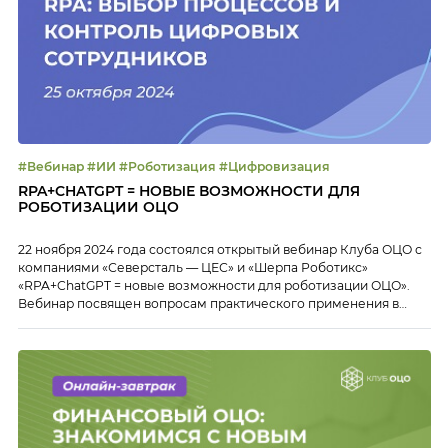
#Вебинар #ИИ #Роботизация #Цифровизация
RPA+CHATGPT = НОВЫЕ ВОЗМОЖНОСТИ ДЛЯ
РОБОТИЗАЦИИ ОЦО
22 ноября 2024 года состоялся открытый вебинар Клуба ОЦО с
компаниями «Северсталь — ЦЕС» и «Шерпа Роботикс»
«RPA+ChatGPT = новые возможности для роботизации ОЦО».
Вебинар посвящен вопросам практического применения в
ОЦО роботизации бизнес-процессов с применением
искусственного интеллекта. Как известно, до 70% всех
операций в ОЦО составляют рутинные задачи. Из оставшихся
30% можно легко автоматизировать две […]