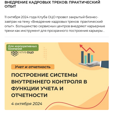
ВНЕДРЕНИЕ КАДРОВЫХ ТРЕКОВ: ПРАКТИЧЕСКИЙ
ОПЫТ
11 октября 2024 года Клуба ОЦО провел закрытый бизнес-
завтрак на тему «Внедрение кадровых треков: практический
опыт». Большинство сервисных центров внедряют карьерные
треки как инструмент для прозрачного построения карьеры
сотрудников ОЦО. На закрытом онлайн-завтраке
представители ОЦО обсудили: Тайм-коды 00:09 Приветствие
участников бизнес-завтрака 00:40 Анонс мероприятий Клуба
Для корпоративных
ОЦО 03:03 Функционал HR в Метриках эффективности Клуба
компаний
ОЦО 06:52 […]