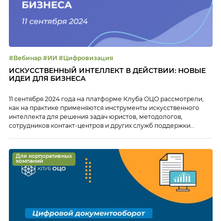
#Вебинар #ИИ #Цифровизация
ИСКУССТВЕННЫЙ ИНТЕЛЛЕКТ В ДЕЙСТВИИ: НОВЫЕ
ИДЕИ ДЛЯ БИЗНЕСА
11 сентября 2024 года на платформе Клуба ОЦО рассмотрели,
как на практике применяются инструменты искусственного
интеллекта для решения задач юристов, методологов,
сотрудников контакт-центров и других служб поддержки
бизнеса. На открытом вебинаре «Искусственный интеллект в
действии: новые возможности для бизнеса» эксперты
Екатерина Юрченко и Левон Киракосян рассказали и показали:
Для корпоративных
как новый инструмент SmartDocs позволяет осуществлять
компаний
эффективный […]