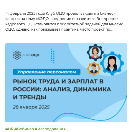
14 февраля 2025 года Клуб ОЦО провел закрытый бизнес-
завтрак на тему «КЭДО: внедрение и развитие». Внедрение
кадрового ЭДО становится приоритетной задачей для многих
ОЦО, однако, как показывает практика, часто проект по
переходу на КЭДО идет гораздо медленнее, чем, к примеру,
внедрение ЮЗЭДО, хотя в этом проекте задействованы только
внутренние сотрудники. В ходе онлайн-завтрака мы обсудили:
Тайм-коды: […]
#HR #Вебинар #Исследования