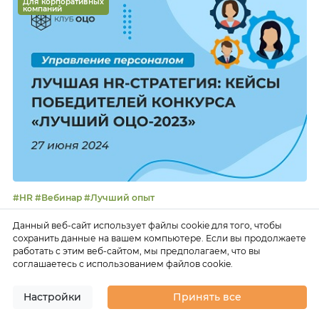
Для корпоративных
компаний
#HR #Вебинар #Лучший опыт
ЛУЧШАЯ HR-СТРАТЕГИЯ: КЕЙСЫ ПОБЕДИТЕЛЕЙ
Данный веб-сайт использует файлы cookie для того, чтобы
КОНКУРСА «ЛУЧШИЙ ОЦО-2023»
сохранить данные на вашем компьютере. Если вы продолжаете
работать с этим веб-сайтом, мы предполагаем, что вы
27 июня 2024 года Клуб ОЦО провел закрытый вебинар на тему
соглашаетесь с использованием файлов cookie.
«Лучшая HR-стратегия: кейсы победителей конкурса «Лучший
ОЦО-2023». В рамках вебинара мы представили кейсы двух
победителей конкурса «Лучший ОЦО-2023» в номинации
Настройки
Принять все
«Лучшая HR-стратегия» — ОМК-ЦЕС и Северсталь-ЦЕС.