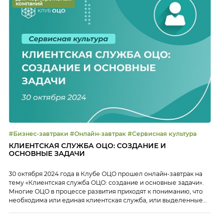
компаний
#Бизнес-завтраки #Онлайн-завтрак #Сервисная культура
КЛИЕНТСКАЯ СЛУЖБА ОЦО: СОЗДАНИЕ И
ОСНОВНЫЕ ЗАДАЧИ
30 октября 2024 года в Клубе ОЦО прошел онлайн-завтрак на
тему «Клиентская служба ОЦО: создание и основные задачи».
Многие ОЦО в процессе развития приходят к пониманию, что
необходима или единая клиентская служба, или выделенные
сотрудники — клиентские менеджеры, задача которых — быть
постоянно на связи с клиентами, отвечать на их запросы,