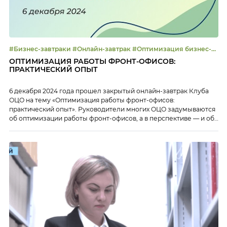
#Бизнес-завтраки #Онлайн-завтрак #Оптимизация бизнес-
процессов #Управление эффективностью
ОПТИМИЗАЦИЯ РАБОТЫ ФРОНТ-ОФИСОВ:
ПРАКТИЧЕСКИЙ ОПЫТ
6 декабря 2024 года прошел закрытый онлайн-завтрак Клуба
ОЦО на тему «Оптимизация работы фронт-офисов:
практический опыт». Руководители многих ОЦО задумываются
об оптимизации работы фронт-офисов, а в перспективе — и об
отказе от них. На закрытом онлайн-завтраке Клуба ОЦО
представители сервисных центров обсудили возможные
подходы к оптимизации работы фронт-офисов — от развития
универсальных фронтов до объединения […]