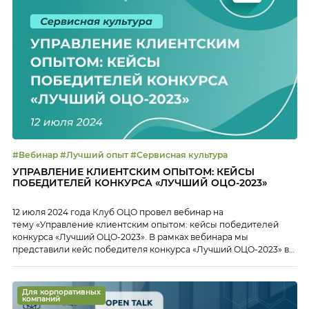
#Вебинар #Лучший опыт #Сервисная культура
УПРАВЛЕНИЕ КЛИЕНТСКИМ ОПЫТОМ: КЕЙСЫ
ПОБЕДИТЕЛЕЙ КОНКУРСА «ЛУЧШИЙ ОЦО-2023»
12 июля 2024 года Клуб ОЦО провел вебинар на
тему «Управление клиентским опытом: кейсы победителей
конкурса «Лучший ОЦО-2023». В рамках вебинара мы
представили кейс победителя конкурса «Лучший ОЦО-2023» в
номинации «Управление клиентским опытом» — ОЦО ГК
«Русагро». Марина Трикачева, руководитель ОЦО ГК «Русагро»,
рассказала, на что они делали упор в ОЦО при выстраивании
Для корпоративных
взаимодействия с клиентами, какие […]
компаний