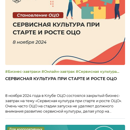
#Бизнес-завтраки #Онлайн-завтрак #Сервисная культура
#Создание ОЦО
СЕРВИСНАЯ КУЛЬТУРА ПРИ СТАРТЕ И РОСТЕ ОЦО
8 ноября 2024 года в Клубе ОЦО состоялся закрытый бизнес-
завтрак на тему «Сервисная культура при старте и росте ОЦО».
Очень часто ОЦО на стадии запуска не уделяют должного
внимания развитию сервисной культуры, делая упор на
эффективность, скорость и стабилизацию процессов. Однако в
ходе становления ОЦО многие приходят к пониманию, что еще
на стадии становления Центра […]
Для корпоративных