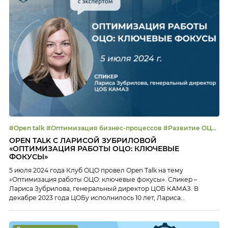
#Open talk #Оптимизация бизнес-процессов #Развитие ОЦО
#Управление эффективностью
OPEN TALK С ЛАРИСОЙ ЗУБРИЛОВОЙ
«ОПТИМИЗАЦИЯ РАБОТЫ ОЦО: КЛЮЧЕВЫЕ
ФОКУСЫ»
5 июля 2024 года Клуб ОЦО провел Open Talk на тему
«Оптимизация работы ОЦО: ключевые фокусы». Спикер –
Лариса Зубрилова, генеральный директор ЦОБ КАМАЗ. В
декабре 2023 года ЦОБу исполнилось 10 лет, Лариса
возглавляет Центр с момента его основания и прошла все
этапы – от запуска и становления ОЦО до развития и
достижения стадии зрелости. […]