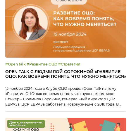
#Open talk #Развитие ОЦО #Стратегия
OPEN TALK С ЛЮДМИЛОЙ СОРОКИНОЙ «РАЗВИТИЕ
ОЦО: КАК ВОВРЕМЯ ПОНЯТЬ, ЧТО НУЖНО МЕНЯТЬСЯ»
15 ноября 2024 года в Клубе ОЦО прошел Open Talk на тему
«Развитие ОЦО: как вовремя понять, что нужно меняться».
Спикер – Людмила Сорокина, генеральный директор ЦСР
ЕВРАЗа. ЦСР ЕВРАЗа работает в Новокузнецке с 2016 года. В
2023 году в ЦСР прошла трансформация ОЦО, о чем Людмила и
ее коллеги рассказывали в ходе референс-визита на […]
Для корпоративных
компаний