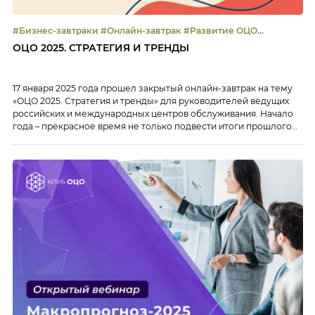
#Бизнес-завтраки #Онлайн-завтрак #Развитие ОЦО
#Стратегия
ОЦО 2025. СТРАТЕГИЯ И ТРЕНДЫ
17 января 2025 года прошел закрытый онлайн-завтрак на тему
«ОЦО 2025. Стратегия и тренды» для руководителей ведущих
российских и международных центров обслуживания. Начало
года – прекрасное время не только подвести итоги прошлого
года, но и поговорить о планах ведущих центров на 2025 год, а
также обсудить тренды индустрии, которые являются
значимыми по мнению лидеров отрасли. […]