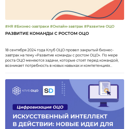
#HR #Бизнес-завтраки #Онлайн-завтрак #Развитие ОЦО
РАЗВИТИЕ КОМАНДЫ С РОСТОМ ОЦО
18 сентября 2024 года Клуб ОЦО провел закрытый бизнес-
завтрак на тему «Развитие команды с ростом ОЦО». По мере
роста ОЦО меняются задачи, которые стоят перед командой,
возникает потребность в новых навыках и компетенциях
сотрудников и вместе с тем, встает вопрос, все ли члены
команды готовы работать при новых требованиях и вызовах. На
закрытом онлайн-завтраке Клуба […]