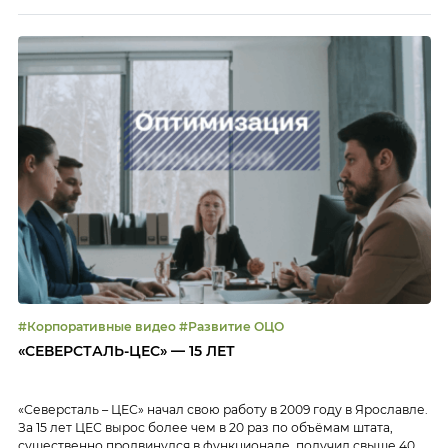
роботизируемые процесс: некоторые процессы
автоматизировали, другие,ранее не роботизированные,
наоборот, переводили на RPA-решения На закрытом онлайн-
завтраке Клуба ОЦО представители ОЦО обсудили, каким
образом правильно выбирать процессы для […]
#Корпоративные видео #Развитие ОЦО
«СЕВЕРСТАЛЬ-ЦЕС» — 15 ЛЕТ
«Северсталь – ЦЕС» начал свою работу в 2009 году в Ярославле.
За 15 лет ЦЕС вырос более чем в 20 раз по объёмам штата,
существенно продвинулся в функционале, получил свыше 40