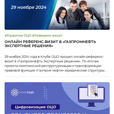
#Развитие ОЦО #Референс-визит
ОНЛАЙН РЕФЕРЕНС-ВИЗИТ В «ГАЗПРОМНЕФТЬ
ЭКСПЕРТНЫЕ РЕШЕНИЯ»
29 ноября 2024 года в Клубе ОЦО прошел онлайн референс-
визит в «Газпромнефть Экспертные решения». По итогам
проекта комплексной реструктуризации и трансформации
правовой функции «Газпром нефти» юридические структуры
60+ дочерних предприятий объединились в единый правовой
кластер под названием «Газпромнефть Экспертные решения».
«Газпромнефть Экспертные решения» начал свою работу в 2021
году и сегодня осуществляет широкий набор юридических […]