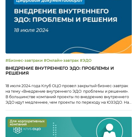
#Бизнес-завтраки #Онлайн-завтрак #ЭДО
ВНЕДРЕНИЕ ВНУТРЕННЕГО ЭДО: ПРОБЛЕМЫ И
РЕШЕНИЯ
18 июля 2024 года Клуб ОЦО провел закрытый бизнес-завтрак
на тему «Внедрение внутреннего ЭДО: проблемы и решения».
В большинстве компаний проекты по внедрению внутреннего
ЭДО идут медленнее, чем проекты по переходу на ЮЗЭДО. На
закрытом онлайн-завтраке Клуба ОЦО представители ОЦО
обсудили: Тайм-коды: 00:02 Приветствие участников бизнес-
завтрака 00:22 Анонс ближайших мероприятий Клуба ОЦО
Для корпоративных
04:43 Почему внутренний […]
компаний