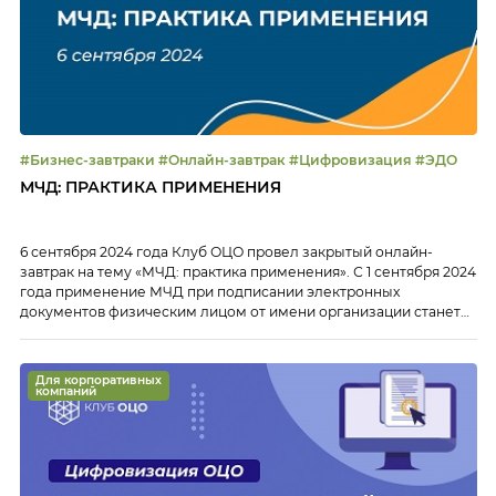
#Бизнес-завтраки #Онлайн-завтрак #Цифровизация #ЭДО
МЧД: ПРАКТИКА ПРИМЕНЕНИЯ
6 сентября 2024 года Клуб ОЦО провел закрытый онлайн-
завтрак на тему «МЧД: практика применения». С 1 сентября 2024
года применение МЧД при подписании электронных
документов физическим лицом от имени организации станет
обязательным. Однако до сих пор у компаний остаются
вопросы по внедрению и применению МЧД. В рамках онлайн-
завтрака обсудили: Тайм-коды: 00:02 Приветствие участников
Для корпоративных
онлайн-завтрака 00:54 […]
компаний