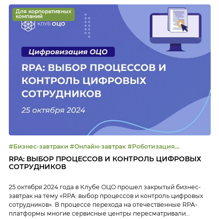
следить за качеством их выполнения […]
Для корпоративных
компаний
#Бизнес-завтраки #Онлайн-завтрак #Роботизация
#Цифровизация
RPA: ВЫБОР ПРОЦЕССОВ И КОНТРОЛЬ ЦИФРОВЫХ
СОТРУДНИКОВ
25 октября 2024 года в Клубе ОЦО прошел закрытый бизнес-
завтрак на тему «RPA: выбор процессов и контроль цифровых
сотрудников». В процессе перехода на отечественные RPA-
платформы многие сервисные центры пересматривали