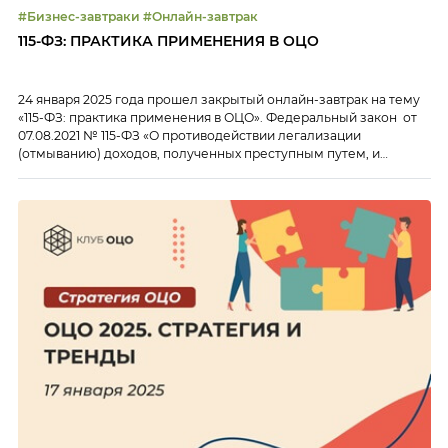
#Бизнес-завтраки #Онлайн-завтрак
115-ФЗ: ПРАКТИКА ПРИМЕНЕНИЯ В ОЦО
24 января 2025 года прошел закрытый онлайн-завтрак на тему
«115-ФЗ: практика применения в ОЦО». Федеральный закон от
07.08.2021 № 115-ФЗ «О противодействии легализации
(отмыванию) доходов, полученных преступным путем, и
финансированию терроризма» предписывает всем
организациям, оказывающим бухгалтерские и юридические
услуги, к которым в данном контексте относятся и ОЦО,
предоставлять соответствующую отчетность в
Росфинмониторинг. На закрытом онлайн-завтраке […]