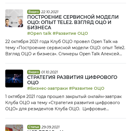
22.10.2021
Видео
ПОСТРОЕНИЕ СЕРВИСНОЙ МОДЕЛИ
ОЦО: ОПЫТ TELE2. ВЗГЛЯД ОЦО И
БИЗНЕСА
#Open talk
#Развитие ОЦО
22 октября 2021 года Клуб ОЦО провел Open Talk на
тему «Построение сервисной модели ОЦО: опыт Tele2.
Взгляд ОЦО и бизнеса». Спикеры Open Talk Алексей
Романов, руководитель ОЦО, Tele2; Алексей
Алексеевский, финансовый директор макрорегиона
«Урал», Tele2; Маргарита Ефремова, руководитель
01.10.2021
Видео
СТРАТЕГИЯ РАЗВИТИЯ ЦИФРОВОГО
корпоративной отчетности, Tele2. ОЦО Tele2 –
ОЦО
финансовый бухгалтерский ОЦО одной из
#Бизнес-завтраки
#Развитие ОЦО
крупнейших российских телекоммуникационных
1 октября 2021 года прошел закрытый онлайн-завтрак
компаний (Big 4). […]
Клуба ОЦО на тему «Стратегия развития цифрового
ОЦО» для резидентов Клуба ОЦО. Цифровые
инструменты давно вошли в практику работы
большинства российских и международных ОЦО.
Вместе с тем, пока еще не каждый сервисный центр
29.09.2021
Статья