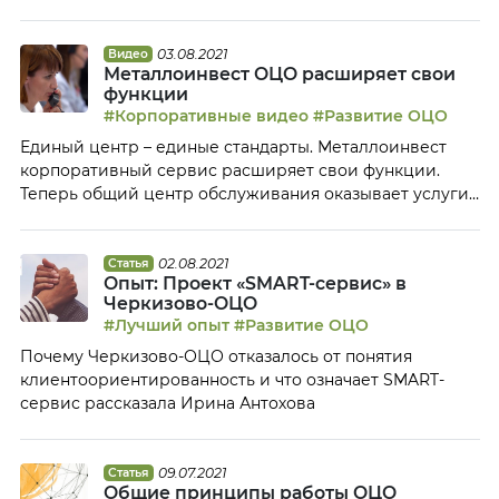
тему «От запуска сервисного центра до модели GBS:
основные этапы развития ОЦО». Екатерина более 15
лет занимается организацией и оптимизацией Общих
03.08.2021
Видео
Металлоинвест ОЦО расширяет свои
центров обслуживания в России: она руководила
функции
проектами по созданию первого в стране
#Корпоративные видео
#Развитие ОЦО
транзакционного центра […]
Единый центр – единые стандарты. Металлоинвест
корпоративный сервис расширяет свои функции.
Теперь общий центр обслуживания оказывает услуги
по новым направлениям – «Казначейство»,
«Управление персоналом» и «Сопровождение
закупочной деятельности».
02.08.2021
Статья
Опыт: Проект «SMART-сервис» в
Черкизово-ОЦО
#Лучший опыт
#Развитие ОЦО
Почему Черкизово-ОЦО отказалось от понятия
клиентоориентированность и что означает SMART-
сервис рассказала Ирина Антохова
09.07.2021
Статья
Общие принципы работы ОЦО