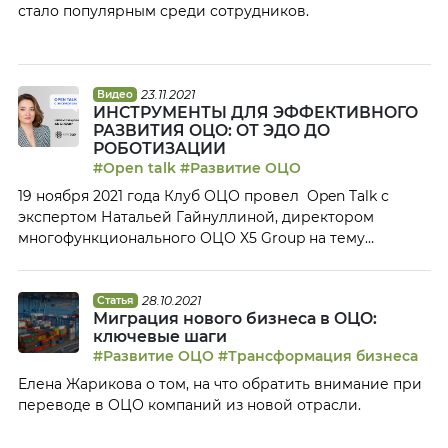
стало популярным среди сотрудников.
23.11.2021
Видео
ИНСТРУМЕНТЫ ДЛЯ ЭФФЕКТИВНОГО
РАЗВИТИЯ ОЦО: ОТ ЭДО ДО
РОБОТИЗАЦИИ
#Open talk
#Развитие ОЦО
19 ноября 2021 года Клуб ОЦО провел Open Talk с
экспертом Натальей Гайнуллиной, директором
многофункционального ОЦО X5 Group на тему
«Инструменты для эффективного развития ОЦО: от
ЭДО до роботизации». По теме RPA Наталья подробно
рассказала, на каких процессах роботизация показала
28.10.2021
Статья
Миграция нового бизнеса в ОЦО:
наибольший эффект, какую платформу для
ключевые шаги
роботизации использует ОЦО, в чем проблемы
#Развитие ОЦО
#Трансформация бизнеса
«малой роботизации», как работать […]
Елена Жарикова о том, на что обратить внимание при
переводе в ОЦО компаний из новой отрасли.