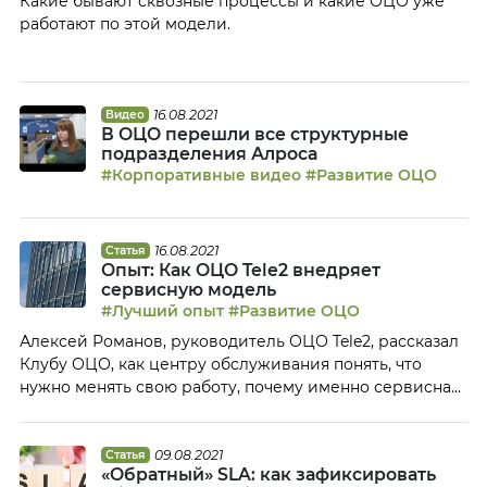
Какие бывают сквозные процессы и какие ОЦО уже
[…]
работают по этой модели.
16.08.2021
Видео
В ОЦО перешли все структурные
подразделения Алроса
#Корпоративные видео
#Развитие ОЦО
16.08.2021
Статья
Опыт: Как ОЦО Tele2 внедряет
сервисную модель
#Лучший опыт
#Развитие ОЦО
Алексей Романов, руководитель ОЦО Tele2, рассказал
Клубу ОЦО, как центру обслуживания понять, что
нужно менять свою работу, почему именно сервисная
модель ОЦО отвечает интересам бизнеса и почему
SLA — это не про KPI, а про улучшение уровня
сервиса. Как ОЦО понять, что нужно меняться
09.08.2021
Статья
«Обратный» SLA: как зафиксировать
Меняться нужно всегда, это должно быть в генотипе