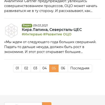
Аналитики Gartner предупреждают: увлекшись
совершенствованием процессов, ОЦО может начать
развиваться не в ту сторону. И рассказывают, как
настроить верный фокус.
09.03.2021
Видео
Кира Лапина, Северсталь-ЦЕС
#Интервью
#Развитие ОЦО
«Мы ждем от следующего года больших свершений.
Падать-то дальше некуда, должен быть рост в
экономике. И этот рост открывает большие
возможности и для нас, и для наших компаний», —
считает Кира Лапина, генеральный директор
«Северсталь-ЦЕС». Таймкоды: 00:05 — об итогах
01
02
03
04
05
06
Последняя
уходящего года — 2020 год проверил нас на
прочность, показал пределы нашей
работоспособности и устойчивости […]