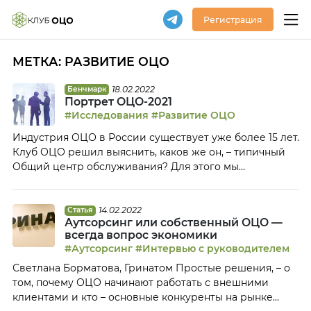
Регистрация
МЕТКА:
РАЗВИТИЕ ОЦО
18.02.2022
Бенчмарк
Портрет ОЦО-2021
#Исследования
#Развитие ОЦО
Индустрия ОЦО в России существует уже более 15 лет.
Клуб ОЦО решил выяснить, каков же он, – типичный
Общий центр обслуживания? Для этого мы
проанализировали данные, которые предоставили 111
сервисных центров из различных городов России для
проекта Клуба «Карта ОЦО». В итоге мы выяснили, что
14.02.2022
Статья
Аутсорсинг или собственный ОЦО —
средний возраст российского ОЦО – 7 лет, основной
всегда вопрос экономики
функционал – […]
#Аутсорсинг
#Интервью с руководителем
Светлана Борматова, Гринатом Простые решения, – о
том, почему ОЦО начинают работать с внешними
клиентами и кто – основные конкуренты на рынке