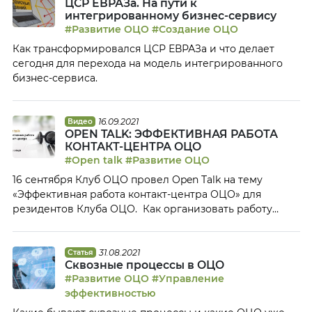
ЦСР ЕВРАЗа. На пути к
сформулировал для себя стратегию развития
интегрированному бизнес-сервису
цифрового ОЦО, определил основные направления,
#Развитие ОЦО
#Создание ОЦО
на которые будет сделан упор при цифровизации […]
Как трансформировался ЦСР ЕВРАЗа и что делает
сегодня для перехода на модель интегрированного
бизнес-сервиса.
16.09.2021
Видео
OPEN TALK: ЭФФЕКТИВНАЯ РАБОТА
КОНТАКТ-ЦЕНТРА ОЦО
#Open talk
#Развитие ОЦО
16 сентября Клуб ОЦО провел Open Talk на тему
«Эффективная работа контакт-центра ОЦО» для
резидентов Клуба ОЦО. Как организовать работу
контакт-центра таким образом, чтобы он эффективно,
оперативно и качественно поддерживал и клиентов
ОЦО, и сотрудников самого ОЦО? Своим опытом по
31.08.2021
Статья
Сквозные процессы в ОЦО
организации работы контакт-центров поделились
#Развитие ОЦО
#Управление
руководители контакт-центров ведущих российских
эффективностью
ОЦО: Анастасия Колодий, руководитель сервисной
линии поддержки сервисов, Норникель-ОЦО Евгения