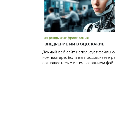
#Тренды #Цифровизация
ВНЕДРЕНИЕ ИИ В ОЦО: КАКИЕ
ПРОЦЕССЫ ВЫБРАТЬ
Данный веб-сайт использует файлы co
компьютере. Если вы продолжаете раб
Константин Стецык, LeanCore, – о том, с че
начинать выбор процессов для внедрения
соглашаетесь с использованием файл
инструментов ИИ и как оценить эффект от
внедрения