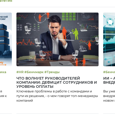
атегия
тика
#HR #Бенчмарк #Тренды
ЧТО ВОЛНУЕТ РУКОВОДИТЕЛЕЙ
ИИ –
КОМПАНИИ: ДЕФИЦИТ СОТРУДНИКОВ И
ВНЕД
УРОВЕНЬ ОПЛАТЫ
ся
Ключевые проблемы в работе с командами и
Вы уже
ия к
пути их решения, - о чем говорят топ-менеджеры
внедря
компаний
новом 