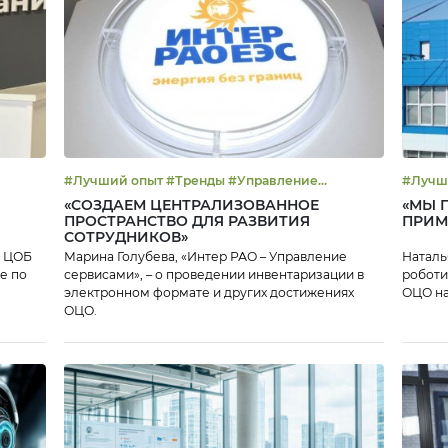
#Лучший опыт #Тренды #Управление
эффективностью
«СОЗДАЕМ ЦЕНТРАЛИЗОВАННОЕ
«МЫ 
ПРОСТРАНСТВО ДЛЯ РАЗВИТИЯ
ПРИМ
СОТРУДНИКОВ»
р ЦОБ
Марина Голубева, «Интер РАО – Управление
Наталь
е по
сервисами», – о проведении инвентаризации в
роботи
электронном формате и других достижениях
ОЦО на
ОЦО.