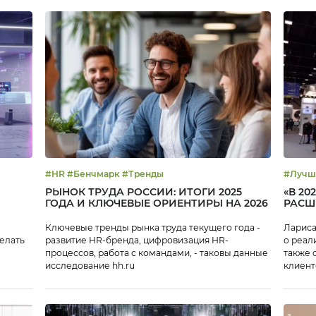
#HR #Бенчмарк #Тренды
#Лучший опыт #
эффек
РЫНОК ТРУДА РОССИИ: ИТОГИ 2025
«В 2
ГОДА И КЛЮЧЕВЫЕ ОРИЕНТИРЫ НА 2026
РАСШ
Ключевые тренды рынка труда текущего года -
Лариса
делать
развитие HR-бренда, цифровизация HR-
о реал
процессов, работа с командами, - таковы данные
также 
исследование hh.ru
клиент