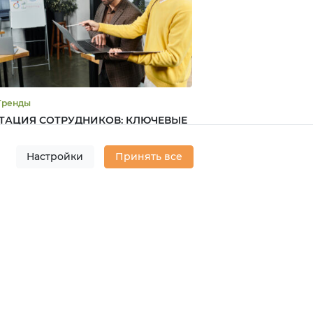
R #Тренды
ТАЦИЯ СОТРУДНИКОВ: КЛЮЧЕВЫЕ
ДЫ И ПРОБЛЕМЫ
Настройки
Принять все
строена адаптация сотрудников в
ских компаниях и в чем залог успеха этого
са, - результаты исследования