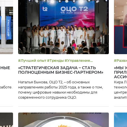
#Лучший опыт #Тренды #Управление
#Развитие ОЦО 
эффективностью
эффек
ШНЫЕ
«СТРАТЕГИЧЕСКАЯ ЗАДАЧА – СТАТЬ
«МЫ 
ПОЛНОЦЕННЫМ БИЗНЕС-ПАРТНЕРОМ»
ПРИЛ
АССИ
Наталья Быкова, ОЦО Т2, – об основных
Кира Л
работе.
направлениях работы 2025 года, а также о том,
технол
почему цифровые навыки необходимы для
центре
современного сотрудника ОЦО.
аналит