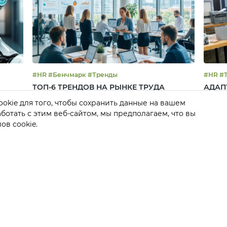
#HR #Бенчмарк #Тренды
#H
ТОП-6 ТРЕНДОВ НА РЫНКЕ ТРУДА
АДАП
ТРЕН
okie для того, чтобы сохранить данные на вашем
отать с этим веб-сайтом, мы предполагаем, что вы
го
Дистант, умение работать как самостоятельно,
Как вы
так и в команде, и цифровые навыки, - эти и
россий
ов cookie.
другие тренды в обзоре от hh.ru
процес