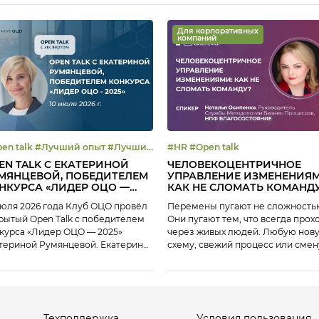
Для корпоративных
компаний
 #Лучший опыт #Лучший
#HR #Open talk
О
EN TALK С ЕКАТЕРИНОЙ
ЧЕЛОВЕКОЦЕНТРИЧНОЕ
МЯНЦЕВОЙ, ПОБЕДИТЕЛЕМ
УПРАВЛЕНИЕ ИЗМЕНЕНИЯМ
НКУРСА «ЛИДЕР ОЦО —
КАК НЕ СЛОМАТЬ КОМАНД
5»
июля 2026 года Клуб ОЦО провёл
Перемены пугают не сложность
рытый Open Talk с победителем
Они пугают тем, что всегда прох
курса «Лидер ОЦО — 2025»
через живых людей. Любую нов
териной Румянцевой. Екатерина
схему, свежий процесс или смен
янцева имеет опыт работы в
правил сначала встречает не лог
устрии ОЦО — около 14 лет: 7 лет
а усталость, страх и сопротивлен
главляла Центр по работе с
9 июля на платформе Клуба ЭБС
соналом ОЦО «Ростелеком», 5
разобрали гибкую процессную
 была генеральным директором
модель, где люди не проблема, 
Техподдержка
Условия пользования