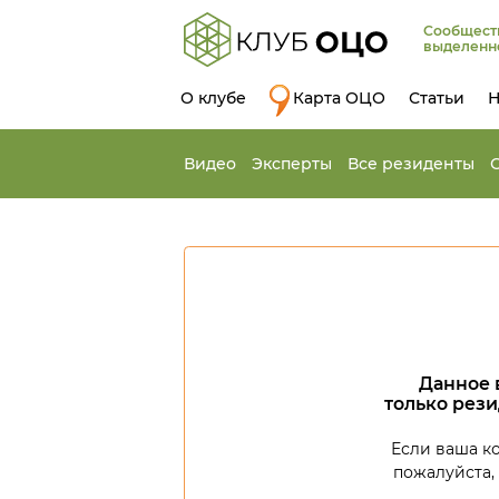
Сообщест
выделенн
О клубе
Карта ОЦО
Статьи
Н
Видео
Эксперты
Все резиденты
Данное 
только рез
Если ваша к
пожалуйста,