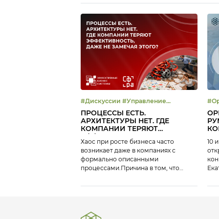
#Дискуссии #Управление
#Open talk
эффективностью
ОЦ
ПРОЦЕССЫ ЕСТЬ.
OP
АРХИТЕКТУРЫ НЕТ. ГДЕ
РУ
КОМПАНИИ ТЕРЯЮТ
КО
ЭФФЕКТИВНОСТЬ, ДАЖЕ НЕ
202
Хаос при росте бизнеса часто
10 
ЗАМЕЧАЯ ЭТОГО?
возникает даже в компаниях с
отк
формально описанными
кон
процессами.Причина в том, что
Ека
наличие регламентов и схем не
Рум
равно наличию архитектуры,
инд
способной обеспечивать
воз
управляемость и масштабирование.
пер
16 июля на платформе Клуба ЭБС мы
лет