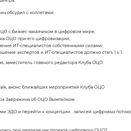
центра.
ин обсудил с коллегами:
ЦО с бизнес-заказчиком в цифровом мире;
ика ОЦО при его цифровизации;
учение ИТ-специалистов собственными силами;
ение экспертов и ИТ-специалистов должно стать 1 к 1.
ая, заместитель главного редактора Клуба ОЦО
Talk, анонс ближайших мероприятий Клуба ОЦО
дра Завражина об ОЦО Вымпелком
иями ЭДО и перейти к концепции записей цифровых поток
улись при реализации проекта цифрового ОЦО?