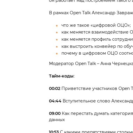
он работает над построением такого 
В рамках Open Talk Александр Завраж
что же такое «цифровой ОЦО»;
как меняется взаимодействие О
как меняется профиль сотрудн
как выстроить конвейер по об
почему в цифровом ОЦО соотнош
Модератор Open Talk – Анна Чернецк
Тайм-коды
:
00:02
Приветствие участников Open 
04:44
Вступительное слово Алексан
09:00
Как перестать думать категор
данных
10:53
С какими препятствиями столкн