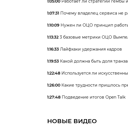
1:05:00
Работает ли стратегий гембы и
1:07:31
Почему владелец сервиса не р
1:10:09
Нужен ли ОЦО принцип работы
1:13:32
3 базовые метрики ОЦО Вымпе
1:16:33
Лайфхаки удержания кадров
1:19:53
Какой должна быть доля транз
1:22:48
Используется ли искусственн
1:26:00
Какие трудности пришлось пр
1:27:48
Подведение итогов Open Talk
НОВЫЕ ВИДЕО