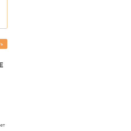
ть
Е
ет