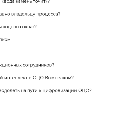
 «вода камень точит»?
авно владельцу процесса?
 «одного окна»?
лком
акционных сотрудников?
ый интеллект в ОЦО Вымпелком?
еодолеть на пути к цифровизации ОЦО?