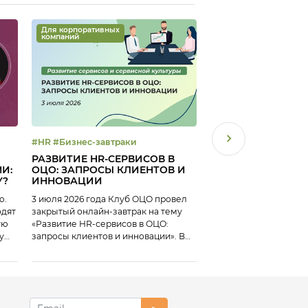
Для корпоративных
Для корпоративных
компаний
компаний
#HR #Бизнес-завтраки
#Вебинар #Лучший ОЦО
#Эффективность ОЦ
РАЗВИТИЕ HR-СЕРВИСОВ В
ЛУЧШИЙ ПРОЕКТ 
И:
ОЦО: ЗАПРОСЫ КЛИЕНТОВ И
ПОВЫШЕНИЮ
У?
ИННОВАЦИИ
ЭФФЕКТИВНОСТИ:
ПОБЕДИТЕЛЕЙ КО
ю.
3 июля 2026 года Клуб ОЦО провел
26 июня 2026 года Кл
«ЛУЧШИЙ ОЦО — 2
одят
закрытый онлайн-завтрак на тему
вебинар на тему «Луч
ую
«Развитие HR-сервисов в ОЦО:
повышению эффектив
у
запросы клиентов и инновации». В
победителей конкурс
ика,
ходе мероприятия представители
ОЦО-2025». В рамках 
ие.
ОЦО поделились опытом:
представилим кейсы 
 мы
конкурса «Лучший ОЦ
номинации «Лучший п
а
повышению эффектив