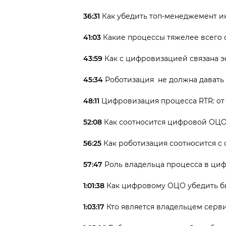
36:31
Как убедить топ-менеджемент и
41:03
Какие процессы тяжелее всего
43:59
Как с цифровизацией связана 
45:34
Роботизация не должна давать
48:11
Цифровизация процесса RTR: от
52:08
Как соотносится цифровой ОЦО
56:25
Как роботизация соотносится с
57:47
Роль владельца процесса в ц
1:01:38
Как цифровому ОЦО убедить б
1:03:17
Кто является владельцем серв