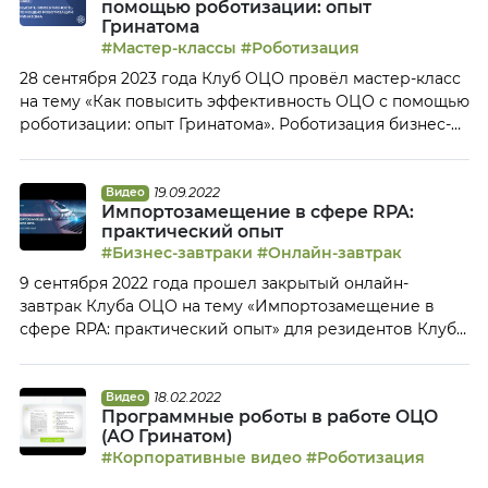
помощью роботизации: опыт
переводили на RPA-решения На закрытом онлайн-
Гринатома
завтраке Клуба ОЦО представители ОЦО обсудили,
#Мастер-классы
#Роботизация
каким образом правильно выбирать процессы для […]
28 сентября 2023 года Клуб ОЦО провёл мастер-класс
на тему «Как повысить эффективность ОЦО с помощью
роботизации: опыт Гринатома». Роботизация бизнес-
процессов стала уже привычным инструментом для
большинства ОЦО. Однако с 2022 года, когда многие
сервисные центры были вынуждены менять
19.09.2022
Видео
Импортозамещение в сфере RPA:
платформы RPA на отечественные решения, тема
практический опыт
роботизации вновь обрела свою актуальность,
#Бизнес-завтраки
#Онлайн-завтрак
поскольку в процессе импортозамещения центры […]
9 сентября 2022 года прошел закрытый онлайн-
завтрак Клуба ОЦО на тему «Импортозамещение в
сфере RPA: практический опыт» для резидентов Клуба
ОЦО.
18.02.2022
Видео
Программные роботы в работе ОЦО
(АО Гринатом)
#Корпоративные видео
#Роботизация