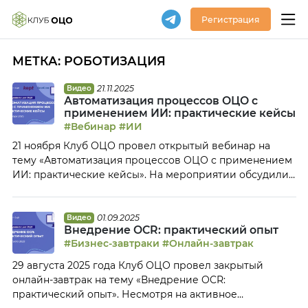
Регистрация
МЕТКА:
РОБОТИЗАЦИЯ
21.11.2025
Видео
Автоматизация процессов ОЦО с
применением ИИ: практические кейсы
#Вебинар
#ИИ
21 ноября Клуб ОЦО провел открытый вебинар на
тему «Автоматизация процессов ОЦО с применением
ИИ: практические кейсы». На мероприятии обсудили
следующие вопросы: Тайм-коды: 00:04 Приветствие
участников и спикеров вебинара – Константина
Стецыка, СЕО LeanCore и Романа Малюгу,
01.09.2025
Видео
Внедрение OCR: практический опыт
Руководителя Группы управления финансами и
#Бизнес-завтраки
#Онлайн-завтрак
казначейством в России и Белоруссии Kept 02:33
Анонс мероприятий Клуба ОЦО 10:47 Внедрение […]
29 августа 2025 года Клуб ОЦО провел закрытый
онлайн-завтрак на тему «Внедрение OCR:
практический опыт». Несмотря на активное