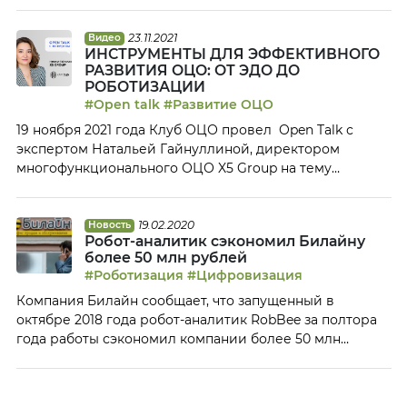
23.11.2021
Видео
ИНСТРУМЕНТЫ ДЛЯ ЭФФЕКТИВНОГО
РАЗВИТИЯ ОЦО: ОТ ЭДО ДО
РОБОТИЗАЦИИ
#Open talk
#Развитие ОЦО
19 ноября 2021 года Клуб ОЦО провел Open Talk с
экспертом Натальей Гайнуллиной, директором
многофункционального ОЦО X5 Group на тему
«Инструменты для эффективного развития ОЦО: от
ЭДО до роботизации». По теме RPA Наталья подробно
рассказала, на каких процессах роботизация показала
19.02.2020
Новость
Робот-аналитик сэкономил Билайну
наибольший эффект, какую платформу для
более 50 млн рублей
роботизации использует ОЦО, в чем проблемы
#Роботизация
#Цифровизация
«малой роботизации», как работать […]
Компания Билайн сообщает, что запущенный в
октябре 2018 года робот-аналитик RobBee за полтора
года работы сэкономил компании более 50 млн
рублей Первый «цифровой сотрудник» ярославского
ОЦО Билайн уже спустя полгода после запуска
освободил персонал от сверки 90% кассовых