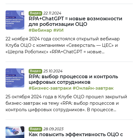
внедрение RPA и ЭДО, технологии OCR (Optical
Character Recognition) — оптического распознавания
текстов остаются достаточно востребованными в
22.11.2024
Видео
RPA+ChatGPT = новые возможности
индустрии ОЦО. На закрытом онлайн-завтраке
для роботизации ОЦО
представители различных ОЦО обсудили: Тайм-коды:
#Вебинар
#ИИ
00:05 Приветствие участников бизнес-завтрака 01:49
22 ноября 2024 года состоялся открытый вебинар
Анонс мероприятий Клуба ОЦО 06:10 […]
Клуба ОЦО с компаниями «Северсталь — ЦЕС» и
«Шерпа Роботикс» «RPA+ChatGPT = новые
возможности для роботизации ОЦО». Вебинар
посвящен вопросам практического применения в
ОЦО роботизации бизнес-процессов с применением
25.10.2024
Видео
RPA: выбор процессов и контроль
искусственного интеллекта. Как известно, до 70% всех
цифровых сотрудников
операций в ОЦО составляют рутинные задачи. Из
#Бизнес-завтраки
#Онлайн-завтрак
оставшихся 30% можно легко автоматизировать две […]
25 октября 2024 года в Клубе ОЦО прошел закрытый
бизнес-завтрак на тему «RPA: выбор процессов и
контроль цифровых сотрудников». В процессе
перехода на отечественные RPA-платформы многие
сервисные центры пересматривали роботизируемые
процесс: некоторые процессы автоматизировали,
28.09.2023
Видео
Как повысить эффективность ОЦО с
другие,ранее не роботизированные, наоборот,