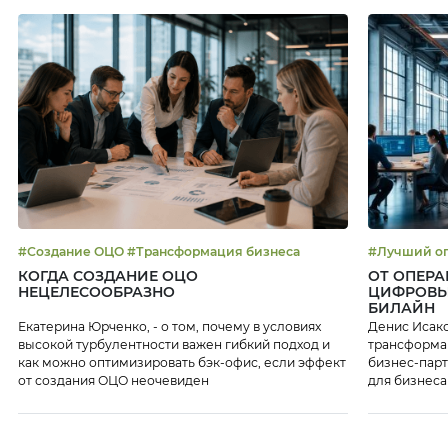
#Создание ОЦО #Трансформация бизнеса
КОГДА СОЗДАНИЕ ОЦО
ОТ ОПЕРА
НЕЦЕЛЕСООБРАЗНО
ЦИФРОВЫ
БИЛАЙН
Екатерина Юрченко, - о том, почему в условиях
Денис Исако
высокой турбулентности важен гибкий подход и
трансформац
как можно оптимизировать бэк-офис, если эффект
бизнес-парт
от создания ОЦО неочевиден
для бизнеса