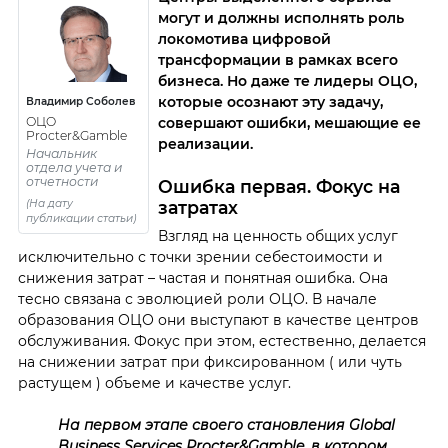
могут и должны исполнять роль
локомотива цифровой
трансформации в рамках всего
бизнеса. Но даже те лидеры ОЦО,
которые осознают эту задачу,
Владимир Соболев
совершают ошибки, мешающие ее
ОЦO
Procter&Gamble
реализации.
Начальник
отдела учета и
отчетности
Ошибка первая. Фокус на
(На дату
затратах
публикации статьи)
Взгляд на ценность общих услуг
исключительно с точки зрении себестоимости и
снижения затрат – частая и понятная ошибка. Она
тесно связана с эволюцией роли ОЦО. В начале
образования ОЦО они выступают в качестве центров
обслуживания. Фокус при этом, естественно, делается
на снижении затрат при фиксированном ( или чуть
растущем ) объеме и качестве услуг.
На первом этапе своего становления Global
Business Services Procter&Gamble, в котором