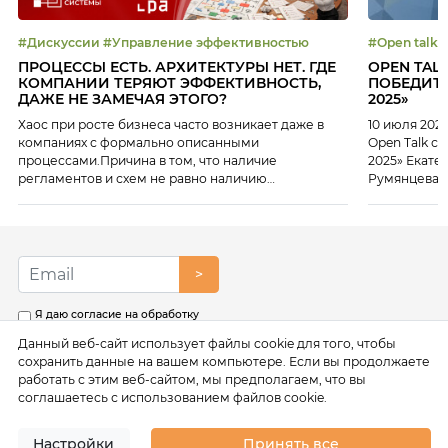
#Дискуссии #Управление эффективностью
ПРОЦЕССЫ ЕСТЬ. АРХИТЕКТУРЫ НЕТ. ГДЕ
OPEN TAL
КОМПАНИИ ТЕРЯЮТ ЭФФЕКТИВНОСТЬ,
ПОБЕДИТЕ
ДАЖЕ НЕ ЗАМЕЧАЯ ЭТОГО?
2025»
Хаос при росте бизнеса часто возникает даже в
10 июля 202
компаниях с формально описанными
Open Talk с
процессами.Причина в том, что наличие
2025» Екате
регламентов и схем не равно наличию
Румянцева 
архитектуры, способной обеспечивать
около 14 лет
управляемость и масштабирование. 16 июля на
персоналом 
платформе Клуба ЭБС мы разобрали: Эксперты
генеральны
мероприятия: Екатерина Некрасова, Ведущий
настоящее в
руководитель проектов, платформа «Сфера», ИТ-
>
Холдинг T1, владелец продукта
«Сфера.Архитектура» Сергей Силантьев, Директор
Я даю согласие на обработку
по ИТ — […]
моих персональных данных в
Данный веб-сайт использует файлы cookie для того, чтобы
соответствии с условиями
Политики обработки
сохранить данные на вашем компьютере. Если вы продолжаете
персональных данных
работать с этим веб-сайтом, мы предполагаем, что вы
соглашаетесь с использованием файлов cookie.
Настройки
Принять все