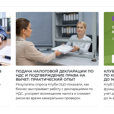
программу
профессиональной
переподготовки «IT-
обеспечение
экономической и
финансовой
деятельности
предприятия». По
итогам годового
обучения выпускники
имеют возможность
гарантированно
трудоустроится в
компанию «Норникель-
ОЦО», которая
находится в Саратове. В
программе обучения
есть два основных
направления:
информационные
В
ПОДАЧА НАЛОГОВОЙ ДЕКЛАРАЦИИ ПО
КЛУБ
технологии для
НДС И ПОДТВЕРЖДЕНИЕ ПРАВА НА
ПО 
поддержки
ВЫЧЕТ: ПРАКТИЧЕСКИЙ ОПЫТ
ДО 1
деятельности
предприятия (ИТ-
е
Результаты опроса Клуба ОЦО показали, как
Клуб 
группа); финансовое и
бизнес выстраивает работу с декларациями по
функционально
[…]
НДС, ускоряет возмещение налога и снижает
учёт 
риски во время камеральных проверок.
до 14 