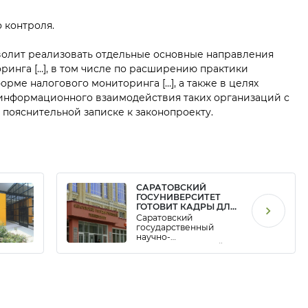
 контроля.
олит реализовать отдельные основные направления
ринга […], в том числе по расширению практики
рме налогового мониторинга […], а также в целях
информационного взаимодействия таких организаций с
 пояснительной записке к законопроекту.
САРАТОВСКИЙ
ГОСУНИВЕРСИТЕТ
ГОТОВИТ КАДРЫ ДЛЯ
РАБОТЫ В
Саратовский
«НОРНИКЕЛЬ-ОЦО»
государственный
научно-
исследовательский
университет им.
Н.Чернышевского в
сотрудничестве с
«Норникель-ОЦО»
проводит набор
студентов на