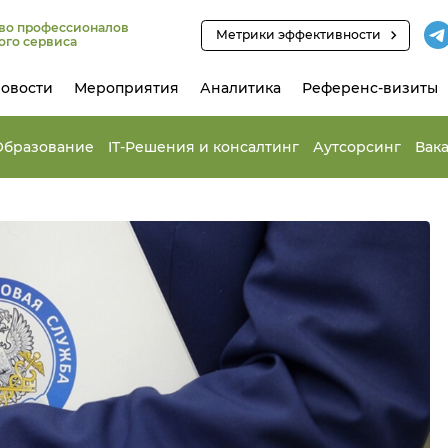
во профессионалов
Метрики эффективности
ого сервиса
овости
Мероприятия
Аналитика
Референс-визиты
Образование
IT-Решения и консалтинг
Аутсорсинг
Вак