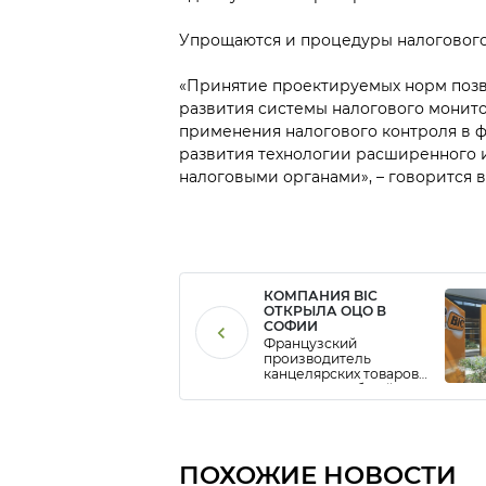
Упрощаются и процедуры налогового
«Принятие проектируемых норм позв
развития системы налогового монито
применения налогового контроля в фо
развития технологии расширенного 
налоговыми органами», – говорится в
КОМПАНИЯ BIC
ОТКРЫЛА ОЦО В
СОФИИ
Французский
производитель
канцелярских товаров
BIC открыл Общий
центр обслуживания в
столице Болгарии
Софии и к концу 2021
года намеревается
нанять 230
ПОХОЖИЕ НОВОСТИ
сотрудников. BIC также