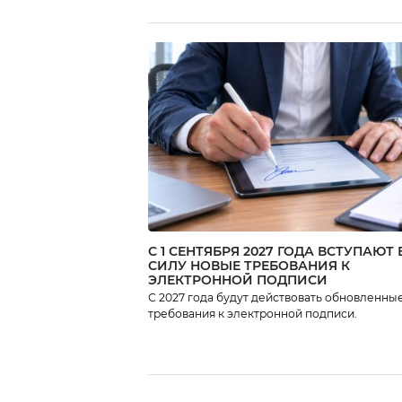
планирует
инвестировать более
10,5 млн евро в
Болгарию до конца
следующего года.
Компания BIC создала
новое подразделение –
BIC Services Sofia, чтобы
объединить
административные
функции, а также
сервисы в области
финансов, […]
С 1 СЕНТЯБРЯ 2027 ГОДА ВСТУПАЮТ 
СИЛУ НОВЫЕ ТРЕБОВАНИЯ К
ЭЛЕКТРОННОЙ ПОДПИСИ
С 2027 года будут действовать обновленны
требования к электронной подписи.