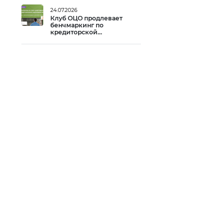
24.07.2026
Клуб ОЦО продлевает
бенчмаркинг по
кредиторской
задолженности до 14
августа