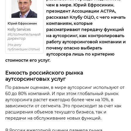
чем в мире. Юрий Ефросинин
,
президент Ассоциации АСТРА,
рассказал Клубу ОЦО, с чего начать
компаниям, которые
Юрий Ефросинин
рассматривают передачу функций
Kelly Services
Исполнительный
на аутсорсинг, как контролировать
директор
работу аутсорсинговой компании и
(На дату
почему опасно выбирать
публикации статьи)
аутсорсера лишь по критерию
стоимости его услуг.
Емкость российского рынка
аутсорсинговых услуг
По разным оценкам, в мире аутсорсинг используют от
60 до 80% компаний. И при этом глобальный рынок
аутсорсинга растет ежегодно более чем на 10%, в
зависимости от сегмента. Это происходит за счет как
расширения объемов текущего бизнеса, так и
передачи на обслуживание новых функций.
В России ежегодной оценки размера рынка