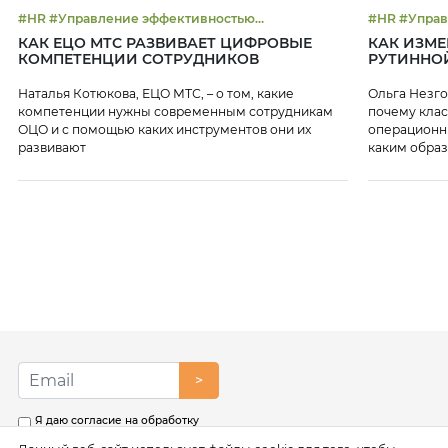
#HR #Управление эффективностью
#HR #Уп
#Цифровизация
КАК ЕЦО МТС РАЗВИВАЕТ ЦИФРОВЫЕ
КАК ИЗМ
КОМПЕТЕНЦИИ СОТРУДНИКОВ
РУТИННО
Наталья Котюкова, ЕЦО МТС, – о том, какие
Ольга Незго
компетенции нужны современным сотрудникам
почему клас
ОЦО и с помощью каких инструментов они их
операционны
развивают
каким обра
персонала.
>
Я даю согласие на обработку
моих персональных данных в