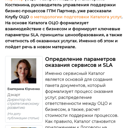
Костюнина, руководитель управления поддержки
бизнес-процессов ГПМ Партнер, уже рассказали
Клубу ОЦО
о методологии подготовки Каталога услуг
.
На основе Каталога ОЦО формализует
взаимодействие с бизнесом и формирует ключевые
параметры
SLA
,
принципы
ценообразования, а также
отчетность об оказанных услугах. Именно об этом и
пойдет речь в новом материале.
Определение
параметров
оказания сервисов и SLA
Именно сервисный Каталог
является основой для создания
пакета документов, который
Екатерина Юрченко
формализует процесс оказания
Дэкарт
услуг, распределение
Директор по
ответственности между ОЦО и
стратегическому
развитию
бизнесом, а также, расчет
(На дату
стоимости поддержки процессов.
публикации статьи)
Как правило, Каталог становится
приложением к Договору на