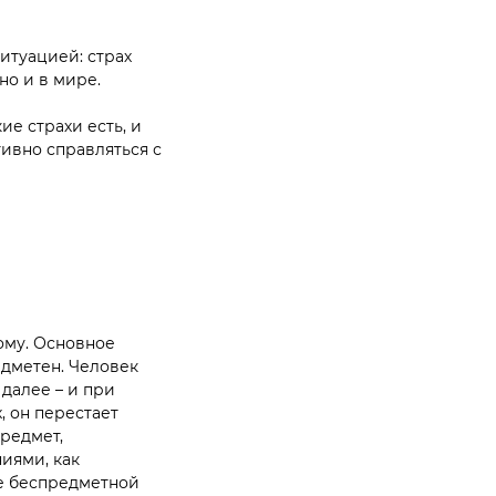
итуацией: страх
но и в мире.
ие страхи есть, и
тивно справляться с
ому. Основное
едметен. Человек
 далее – и при
, он перестает
предмет,
иями, как
е беспредметной