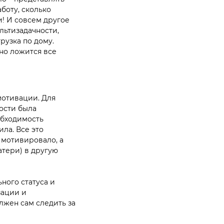
аботу, сколько
и! И совсем другое
льтизадачности,
рузка по дому.
но ложится все
мотивации. Для
ости была
обходимость
ла. Все это
мотивировало, а
атери) в другую
ного статуса и
зации и
лжен сам следить за