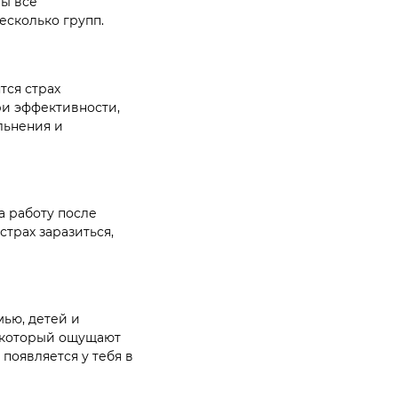
Мы все
есколько групп.
тся страх
ри эффективности,
льнения и
а работу после
страх заразиться,
мью, детей и
, который ощущают
появляется у тебя в