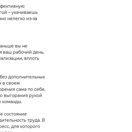
ффективную
гой – укачиваешь
но нелегко из-за
раньше вы не
я ваш рабочий день,
иализации, вплоть
 без дополнительных
н в своем
рения сама по себе,
го выгорания рукой
ей команды.
ое состояние
дительность труда. В
есс, для которого