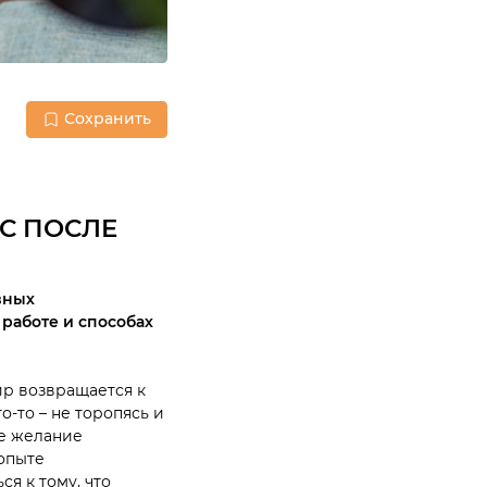
Сохранить
С ПОСЛЕ
вных
работе и способах
ир возвращается к
о-то – не торопясь и
ее желание
 опыте
я к тому, что