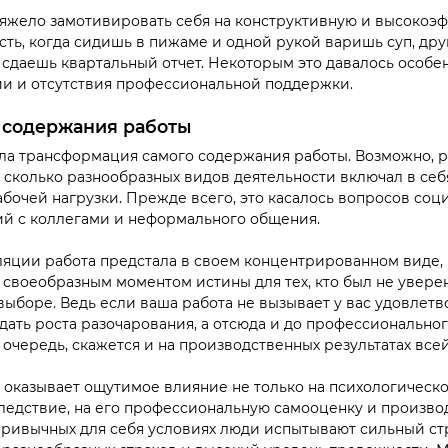
тяжело замотивировать себя на конструктивную и высокоэ
ть, когда сидишь в пижаме и одной рукой варишь суп, дру
– сдаешь квартальный отчет. Некоторым это давалось особен
ии и отсутствия профессиональной поддержки.
 содержания работы
ла трансформация самого содержания работы. Возможно, 
, сколько разнообразных видов деятельности включал в себ
бочей нагрузки. Прежде всего, это касалось вопросов соц
ий с коллегами и неформального общения.
ляции работа предстала в своем концентрированном виде,
о своеобразным моментом истины для тех, кто был не увере
ыборе. Ведь если ваша работа не вызывает у вас удовлетво
дать роста разочарования, а отсюда и до профессионально
ою очередь, скажется и на производственных результатах вс
л оказывает ощутимое влияние не только на психологическ
 следствие, на его профессиональную самооценку и произво
ривычных для себя условиях люди испытывают сильный стр