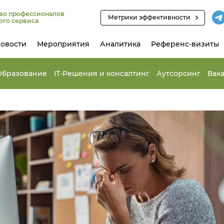
во профессионалов
Метрики эффективности
ого сервиса
овости
Мероприятия
Аналитика
Референс-визиты
Образование
IT-Решения и консалтинг
Аутсорсинг
Вак