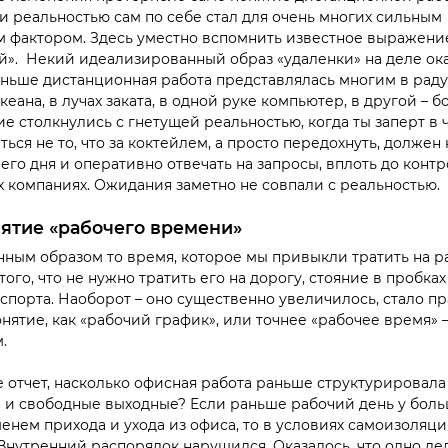
 реальностью сам по себе стал для очень многих сильным
фактором. Здесь уместно вспомнить известное выражени
й». Некий идеализированный образ «удаленки» на деле ок
аньше дистанционная работа представлялась многим в раду
еана, в лучах заката, в одной руке компьютер, в другой – б
ие столкнулись с гнетущей реальностью, когда ты заперт в ч
ься не то, что за коктейлем, а просто передохнуть, должен
его дня и оперативно отвечать на запросы, вплоть до кон
х компаниях. Ожидания заметно не совпали с реальностью.
ятие «рабочего времени»
ным образом то время, которое мы привыкли тратить на ра
 того, что не нужно тратить его на дорогу, стояние в пробк
спорта. Наоборот – оно существенно увеличилось, стало п
онятие, как «рабочий график», или точнее «рабочее время»
.
 отчет, насколько офисная работа раньше структурировала
и и свободные выходные? Если раньше рабочий день у бол
нем прихода и ухода из офиса, то в условиях самоизоляци
нутренний распорядок нарушился. Оказалось, что одно дел