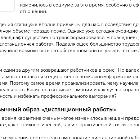
изменилось в социуме за это время, особенно в с
отношений.
ения стали уже вполне привычны для нас. Последствия д
лном объеме гораздо позже. Однако уже сегодня очевидно 
 ландшафт существенно трансформировался. В повседнев
 «дистанционная работа». Подавляющее большинство трудо
лучило возможность на собственном опыте узнать, что же э
 один за другим возвращают работников в офис. Но далеко
та может оставаться единственно возможным форматом ещ
мя. Поэтому самое время проанализировать, чему научила 
реальность. Какие она вызывает эмоции и как лучше справл
ность и избежать профессионального выгорания?
вычный образ «дистанционный работы»
за время карантина очень многое изменилось в нашем пред
е, как с психологической, так и с практической точки зрен
е изменения претерпело само понятие дистанционной рабо