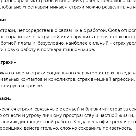
 разнообразных страхов и высокий уровень тревожности. 
глобально «посткарантинные» страхи можно разделить на н
хи»
 страхи, непосредственно связанные с работой. Сюда относя
не справиться с нагрузкой или нарушить сроки, страх поте
ботной платы и, безусловно, наиболее сильный – страх уво
и новую работу в посткарантинном мире.
трахи»
жно отнести страхи социального характера: страх выхода н
циальных контактов и конфликтов, страх внешней агрессии, 
» вируса и прочее.
рахи»
носятся страхи, связанные с семьей и близкими: страх за се
о отнести и угрозу личному пространству и частной жизни
ловиях дистанционной работы. Когда весь офис регулярно 
еренциях, действительно, сложно сохранить приватность.