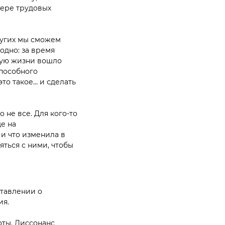
фере трудовых
ругих мы сможем
одно: за время
ную жизни вошло
способного
то такое… и сделать
 не все. Для кого-то
е на
и что изменила в
яться с ними, чтобы
ставлении о
ия.
ты. Диссонанс