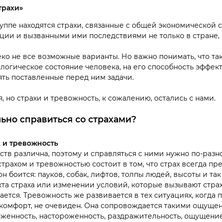
трахи»
руппе находятся страхи, связанные с общей экономической с
ции и вызванными ими последствиями не только в стране, 
еко не все возможные варианты. Но важно понимать, что так
логическое состояние человека, на его способность эффек
ять поставленные перед ним задачи.
, но страхи и тревожность, к сожалению, остались с нами.
ьно справиться со страхами?
 и тревожность
ств различна, поэтому и справляться с ними нужно по-разн
трахом и тревожностью состоит в том, что страх всегда пр
 он боится: пауков, собак, лифтов, толпы людей, высоты и так
та страха или изменении условий, которые вызывают страх
ается. Тревожность же развивается в тех ситуациях, когда 
омфорт, не очевиден. Она сопровождается такими ощущен
яженность, настороженность, раздражительность, ощущени