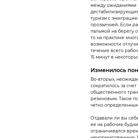
между ожиданиями и
дестабилизирующим 
туризм с эмиграцие
прозаичней. Если р
пальмой на берегу ок
то на практике мног
возможности отлучит
течение всего рабоч
15 минут в некоторы
Изменилось пон
Во-вторых, неожидан
сократилось за счет
общественного тран
резиновым.
Такое п
четко определенным
Отдавали ли вы себе
ее на рабочие будн
ограничивался време
ненормированным. В