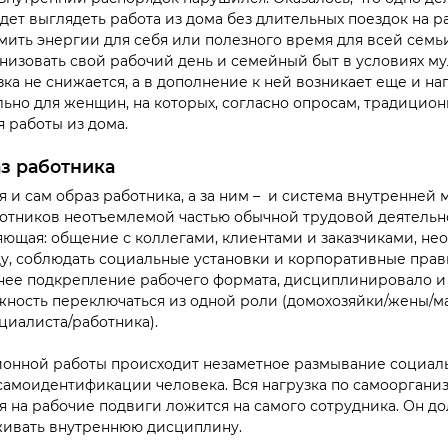
будет выглядеть работа из дома без длительных поездок на р
мить энергии для себя или полезного время для всей семь
анизовать свой рабочий день и семейный быт в условиях му
зка не снижается, а в дополнение к ней возникает еще и наг
ьно для женщин, на которых, согласно опросам, традицион
 работы из дома.
з работника
я и сам образ работника, а за ним – и система внутренней 
отников неотъемлемой частью обычной трудовой деятельн
яющая: общение с коллегами, клиентами и заказчиками, не
у, соблюдать социальные установки и корпоративные прави
ее подкрепление рабочего формата, дисциплинировало и 
жность переключаться из одной роли (домохозяйки/жены/м
циалиста/работника).
ионной работы происходит незаметное размывание социаль
амоидентификации человека. Вся нагрузка по самооргани
 на рабочие подвиги ложится на самого сотрудника. Он до
ивать внутреннюю дисциплину.