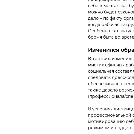
себе в мечтах, как 
можно будет сэконо
дело – по факту орг
когда рабочая нагру
Особенно это актуал
бремя быта во время
Изменился обра
В-третьих, изменилс
многих офисных раб
социальная составл
следовать дресс-код
обеспечивало внешн
также давало возмо
(профессионала/спе
В условиях дистанц
профессиональной с
мотивированию себя
режимом и поддерж