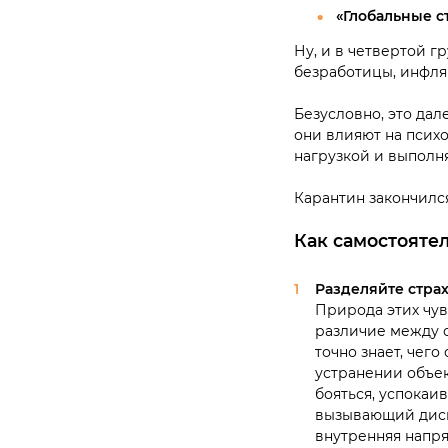
«Глобальные с
Ну, и в четвертой г
безработицы, инфля
Безусловно, это дал
они влияют на психо
нагрузкой и выполн
Карантин закончился
Как самостоятел
Разделяйте страх
Природа этих чув
различие между с
точно знает, чего
устранении объек
бояться, успокаив
вызывающий диск
внутренняя напр