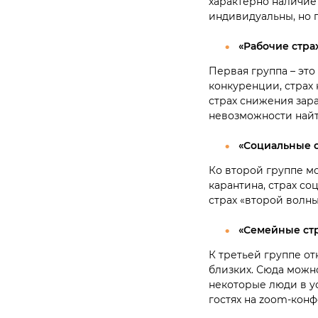
характерно наличие
индивидуальны, но 
«Рабочие стра
Первая группа – это
конкуренции, страх 
страх снижения зара
невозможности найт
«Социальные с
Ко второй группе мо
карантина, страх со
страх «второй волны
«Семейные ст
К третьей группе от
близких. Сюда можн
некоторые люди в ус
гостях на zoom-конф