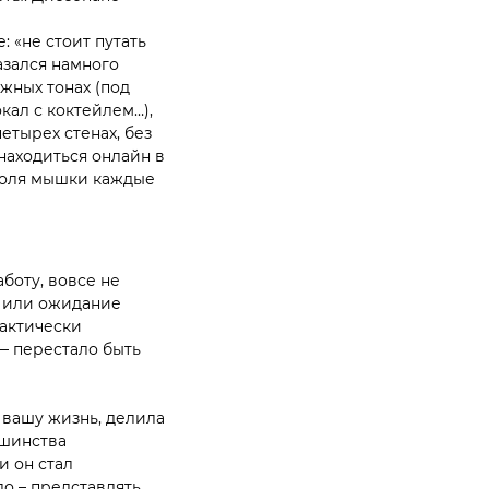
е:
«не стоит путать
азался намного
жных тонах (под
окал с коктейлем…),
етырех стенах, без
 находиться онлайн в
троля мышки каждые
боту, вовсе не
ах или ожидание
рактически
 — перестало быть
 вашу жизнь, делила
ьшинства
и он стал
о – представлять