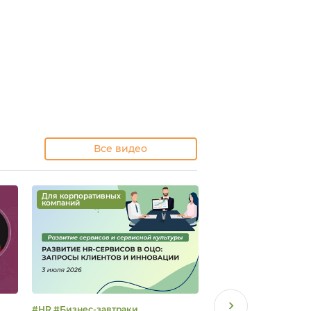
Все видео
Для корпоративных
Для корпоративных
компаний
компаний
#HR #Бизнес-завтраки
#Вебинар #Лучший ОЦО