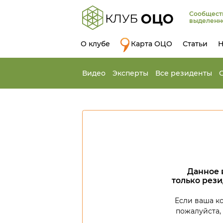
Сообщест
выделенн
О клубе
Карта ОЦО
Статьи
Н
Видео
Эксперты
Все резиденты
Данное 
только рез
Если ваша к
пожалуйста,