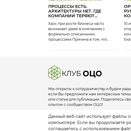
эффективностью
ОЦ
ПРОЦЕССЫ ЕСТЬ.
OP
АРХИТЕКТУРЫ НЕТ. ГДЕ
РУ
КОМПАНИИ ТЕРЯЮТ
КО
ЭФФЕКТИВНОСТЬ, ДАЖЕ НЕ
202
Хаос при росте бизнеса часто
10 
ЗАМЕЧАЯ ЭТОГО?
возникает даже в компаниях с
отк
формально описанными
кон
процессами.Причина в том, что
Ека
наличие регламентов и схем не
Рум
равно наличию архитектуры,
инд
способной обеспечивать
воз
управляемость и масштабирование.
пер
16 июля на платформе Клуба ЭБС мы
лет
разобрали: Эксперты мероприятия:
ОМК
Екатерина Некрасова, Ведущий
рук
руководитель проектов, платформа
«Сфера», ИТ-Холдинг T1, владелец
Мы открыты к сотрудничеству и будем рады
продукта «Сфера.Архитектура»
если Вы предложите нам интересные темы
Сергей Силантьев, Директор по ИТ
или статьи для публикации. Поделитесь св
— […]
опытом с сообществом ОЦО!
info@sscclub.ru
Данный веб-сайт использует файлы co
компьютере. Если вы продолжаете раб
соглашаетесь с использованием файл