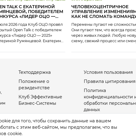
О
EN TALK С ЕКАТЕРИНОЙ
ЧЕЛОВЕКОЦЕНТРИЧНОЕ
МЯНЦЕВОЙ, ПОБЕДИТЕЛЕМ
УПРАВЛЕНИЕ ИЗМЕНЕНИЯМ
НКУРСА «ЛИДЕР ОЦО —
КАК НЕ СЛОМАТЬ КОМАНД
5»
июля 2026 года Клуб ОЦО провёл
Перемены пугают не сложность
рытый Open Talk с победителем
Они пугают тем, что всегда прох
курса «Лидер ОЦО — 2025»
через живых людей. Любую нов
териной Румянцевой. Екатерина
схему, свежий процесс или смен
янцева имеет опыт работы в
правил сначала встречает не лог
устрии ОЦО — около 14 лет: 7 лет
а усталость, страх и сопротивлен
главляла Центр по работе с
9 июля на платформе Клуба ЭБС
соналом ОЦО «Ростелеком», 5
разобрали гибкую процессную
 была генеральным директором
модель, где люди не проблема, 
Техподдержка
Условия пользования
-ЦЕС, а в настоящее время
опора. Где изменения не
оводит запуском ОЦО в […]
«внедряются», а вырастают из
Положение о
Правила цитирования
команды. […]
резидентстве
Политика
,
Клуб Эффективные
конфиденциальности 
Бизнес-Системы
обработки персональн
оим
данных
Настройки Cookies
okie для того, чтобы сохранить данные на вашем
отать с этим веб-сайтом, мы предполагаем, что вы
ов cookie.