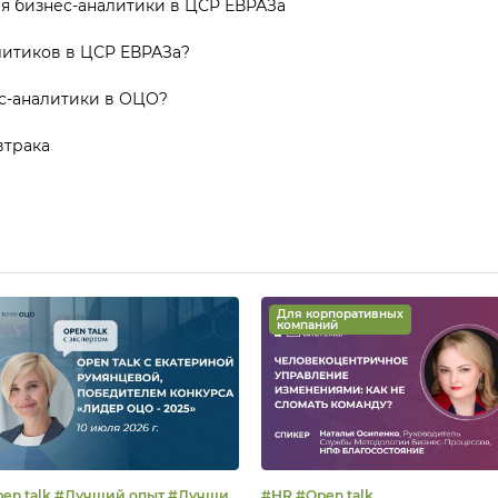
я бизнес-аналитики в ЦСР ЕВРАЗа
литиков в ЦСР ЕВРАЗа?
ес-аналитики в ОЦО?
втрака
Для корпоративных
компаний
 #Лучший опыт #Лучший
#HR #Open talk