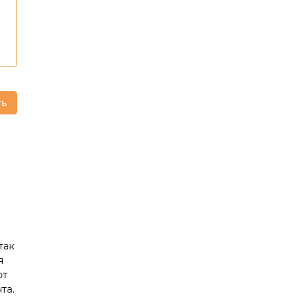
ть
так
я
ют
та.