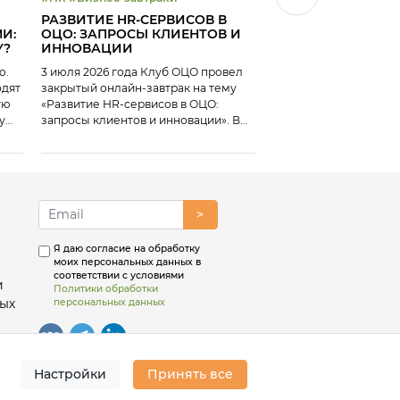
#Эффективность ОЦ
РАЗВИТИЕ HR-СЕРВИСОВ В
ЛУЧШИЙ ПРОЕКТ 
И:
ОЦО: ЗАПРОСЫ КЛИЕНТОВ И
ПОВЫШЕНИЮ
У?
ИННОВАЦИИ
ЭФФЕКТИВНОСТИ:
ПОБЕДИТЕЛЕЙ КО
ю.
3 июля 2026 года Клуб ОЦО провел
26 июня 2026 года Кл
«ЛУЧШИЙ ОЦО — 2
одят
закрытый онлайн-завтрак на тему
вебинар на тему «Луч
ую
«Развитие HR-сервисов в ОЦО:
повышению эффектив
у
запросы клиентов и инновации». В
победителей конкурс
ика,
ходе мероприятия представители
ОЦО-2025». В рамках 
ие.
ОЦО поделились опытом:
представилим кейсы 
 мы
конкурса «Лучший ОЦ
номинации «Лучший п
а
повышению эффектив
>
Т2 и Холдинг «Коломе
Победители премии 
именно те проекты, 
Я даю согласие на обработку
моих персональных данных в
получили самые высо
соответствии с условиями
Экспертного совета п
и
Политики обработки
ых
персональных данных
Настройки
Принять все