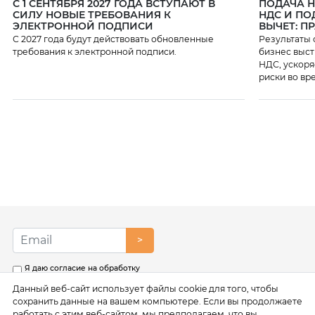
С 1 СЕНТЯБРЯ 2027 ГОДА ВСТУПАЮТ В
ПОДАЧА 
СИЛУ НОВЫЕ ТРЕБОВАНИЯ К
НДС И ПО
ЭЛЕКТРОННОЙ ПОДПИСИ
ВЫЧЕТ: П
С 2027 года будут действовать обновленные
Результаты 
требования к электронной подписи.
бизнес выст
НДС, ускоря
риски во вр
>
Я даю согласие на обработку
моих персональных данных в
Данный веб-сайт использует файлы cookie для того, чтобы
соответствии с условиями
Политики обработки
сохранить данные на вашем компьютере. Если вы продолжаете
персональных данных
работать с этим веб-сайтом, мы предполагаем, что вы