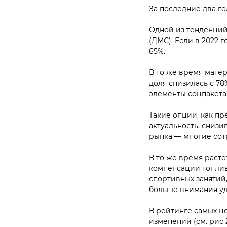
За последние два го
Одной из тенденций
(ДМС). Если в 2022 г
65%.
В то же время матер
доля снизилась с 78
элементы соцпакета
Такие опции, как пр
актуальность, снизи
рынка — многие сот
В то же время растет
компенсации топлива
спортивных занятий,
больше внимания уд
В рейтинге самых ц
изменений (см. рис 