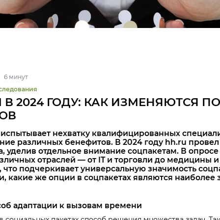
6 минут
следования
В 2024 ГОДУ: КАК ИЗМЕНЯЮТСЯ П
ОВ
испытывает нехватку квалифицированных специалис
ение различных бенефитов. В 2024 году hh.ru прове
, уделив отдельное внимание соцпакетам. В опросе
зличных отраслей — от IT и торговли до медицины и
что подчеркивает универсальную значимость соцп
, какие же опции в соцпакетах являются наиболее
соб адаптации к вызовам времени
в социальных пакетах способ решения множества задач. Так