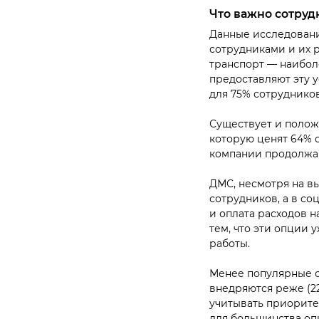
Что важно сотруд
Данные исследовани
сотрудниками и их р
транспорт — наибол
предоставляют эту у
для 75% сотрудников
Существует и полож
которую ценят 64% с
компании продолжаю
ДМС, несмотря на в
сотрудников, а в со
и оплата расходов н
тем, что эти опции 
работы.
Менее популярные с
внедряются реже (2
учитывать приорите
для большинства оп