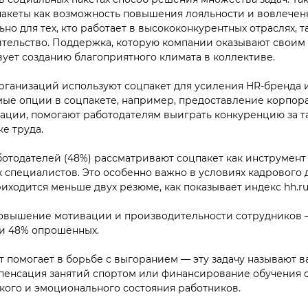
акеты как возможность повышения лояльности и вовлечен
но для тех, кто работает в высококонкурентных отраслях, так
тельство. Поддержка, которую компании оказывают своим
вует созданию благоприятного климата в коллективе.
организаций используют соцпакет для усиления HR-бренда 
мые опции в соцпакете, например, предоставление корпор
ации, помогают работодателям выиграть конкуренцию за т
е труда.
отодателей (48%) рассматривают соцпакет как инструмент
специалистов. Это особенно важно в условиях кадрового д
иходится меньше двух резюме, как показывает индекс hh.ru
овышение мотивации и производительности сотрудников 
ли 48% опрошенных.
т помогает в борьбе с выгоранием — эту задачу называют 
мпенсация занятий спортом или финансирование обучения 
ого и эмоционального состояния работников.