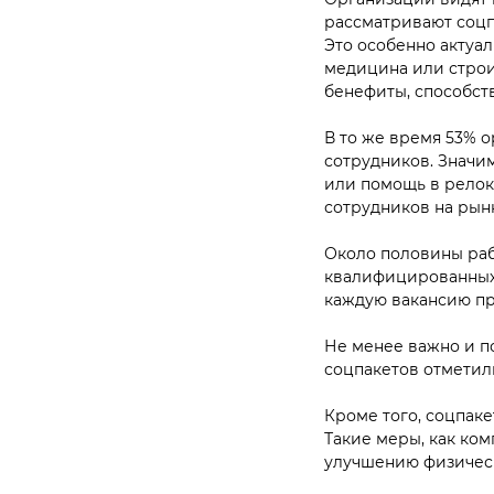
рассматривают соцп
Это особенно актуаль
медицина или строи
бенефиты, способст
В то же время 53% 
сотрудников. Значи
или помощь в релок
сотрудников на рынк
Около половины раб
квалифицированных 
каждую вакансию пр
Не менее важно и п
соцпакетов отмети
Кроме того, соцпаке
Такие меры, как ко
улучшению физическ