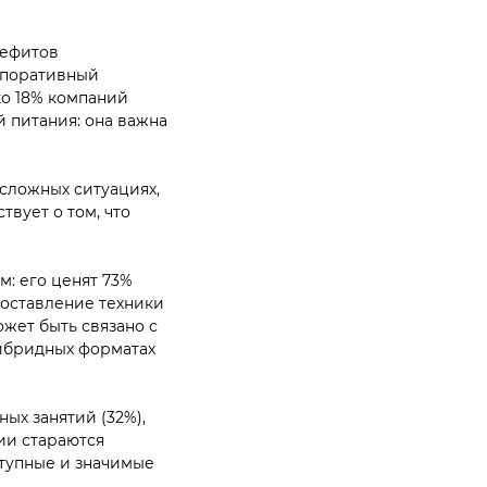
нефитов
орпоративный
ко 18% компаний
й питания: она важна
сложных ситуациях,
твует о том, что
: его ценят 73%
доставление техники
ожет быть связано с
гибридных форматах
ых занятий (32%),
ии стараются
ступные и значимые