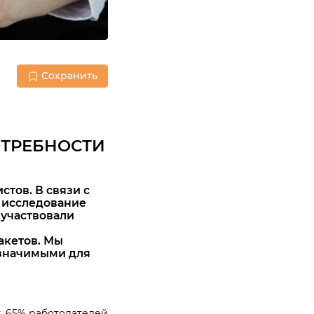
Сохранить
ОТРЕБНОСТИ
тов. В связи с
л исследование
 участвовали
акетов. Мы
 значимыми для
, 65% работодателей