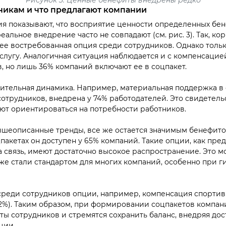
никам и что предлагают компании
я показывают, что восприятие ценности определенных бе
еальное внедрение часто не совпадают (см. рис. 3). Так, к
ее востребованная опция среди сотрудников. Однако толь
слугу. Аналогичная ситуация наблюдается и с компенсацие
, но лишь 36% компаний включают ее в соцпакет.
ительная динамика. Например, материальная поддержка в 
отрудников, внедрена у 74% работодателей. Это свидетельс
т ориентироваться на потребности работников.
ышеописанные тренды, все же остается значимым бенефитом
цпакетах он доступен у 65% компаний. Такие опции, как пре
а связь, имеют достаточно высокое распространение. Это м
уже стали стандартом для многих компаний, особенно при 
реди сотрудников опции, например, компенсация спортивн
2%). Таким образом, при формировании соцпакетов компан
ты сотрудников и стремятся сохранить баланс, внедряя до
ции.