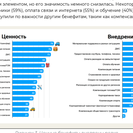
 элементом, но его значимость немного снизилась. Некотор
ики (59%), оплата связи и интернета (55%) и обучение (40%
тупили по важности другим бенефитам, таким как компенса
Рисунок 3. Ценные бенефиты внедрены редко