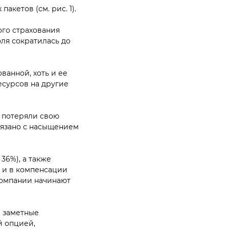
акетов (см. рис. 1).
го страхования
оля сократилась до
ванной, хоть и ее
есурсов на другие
е потеряли свою
связано с насыщением
36%), а также
я и в компенсации
 компании начинают
и заметные
й опцией,