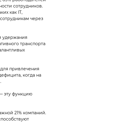
ности сотрудников.
их как IT,
 сотрудникам через
и удержания
ативного транспорта
алантливых
 для привлечения
ефицита, когда на
.
— эту функцию
важной 21% компаний.
способствуют