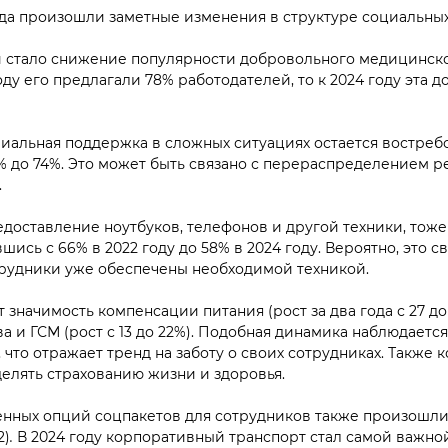
да произошли заметные изменения в структуре социальных п
 стало снижение популярности добровольного медицинско
оду его предлагали 78% работодателей, то к 2024 году эта д
иальная поддержка в сложных ситуациях остается востребо
% до 74%. Это может быть связано с перераспределением р
.
едоставление ноутбуков, телефонов и другой техники, тож
вшись с 66% в 2022 году до 58% в 2024 году. Вероятно, это 
рудники уже обеспечены необходимой техникой.
 значимость компенсации питания (рост за два года с 27 до 
 и ГСМ (рост с 13 до 22%). Подобная динамика наблюдаетс
 что отражает тренд на заботу о своих сотрудниках. Также
елять страхованию жизни и здоровья.
енных опций соцпакетов для сотрудников также произошл
2)
.
В 2024 году корпоративный транспорт стал самой важно