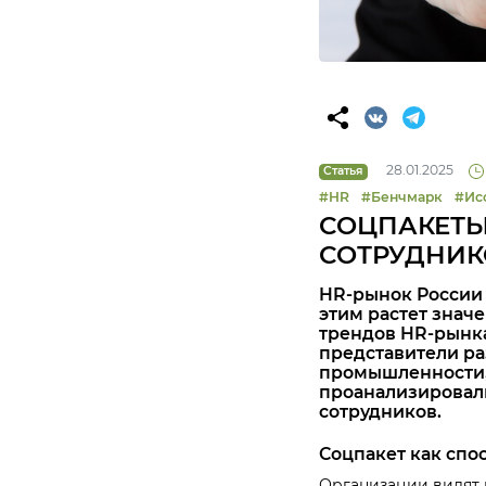
28.01.2025
Статья
#HR
#Бенчмарк
#Ис
СОЦПАКЕТЫ 
СОТРУДНИК
HR-рынок России 
этим растет знач
трендов HR-рынка
представители ра
промышленности, 
проанализировали
сотрудников.
Соцпакет как спо
Организации видят 