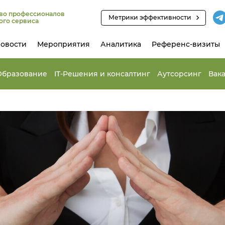
во профессионалов
Метрики эффективности
ого сервиса
овости
Мероприятия
Аналитика
Референс-визиты
Образование
IT-Решения и консалтинг
Аутсорсинг
Вак