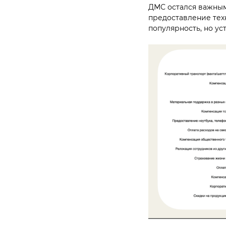
ДМС остался важным
предоставление техн
популярность, но ус