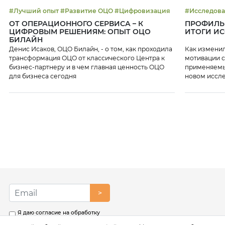
#Лучший опыт #Развитие ОЦО #Цифровизация
ОТ ОПЕРАЦИОННОГО СЕРВИСА – К
ПРОФИЛЬ 
ЦИФРОВЫМ РЕШЕНИЯМ: ОПЫТ ОЦО
ИТОГИ И
БИЛАЙН
Денис Исаков, ОЦО Билайн, - о том, как проходила
Как изменил
трансформация ОЦО от классического Центра к
мотивации с
бизнес-партнеру и в чем главная ценность ОЦО
применяемы
для бизнеса сегодня
новом иссл
>
Я даю согласие на обработку
моих персональных данных в