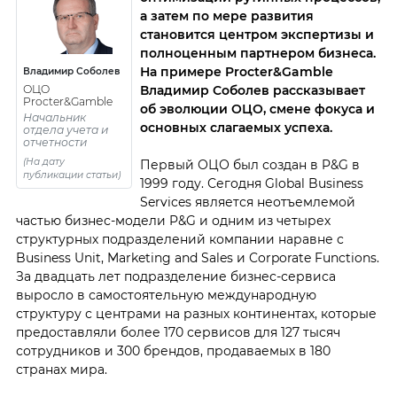
а затем по мере развития
становится центром экспертизы и
полноценным партнером бизнеса.
На примере Procter&Gamble
Владимир Соболев
Владимир Соболев рассказывает
ОЦO
Procter&Gamble
об эволюции ОЦО, смене фокуса и
Начальник
основных слагаемых успеха.
отдела учета и
отчетности
(На дату
Первый ОЦО был создан в P&G в
публикации статьи)
1999 году. Сегодня Global Business
Services является неотъемлемой
частью бизнес-модели P&G и одним из четырех
структурных подразделений компании наравне с
Business Unit, Marketing and Sales и Corporate Functions.
За двадцать лет подразделение бизнес-сервиса
выросло в самостоятельную международную
структуру с центрами на разных континентах, которые
предоставляли более 170 сервисов для 127 тысяч
сотрудников и 300 брендов, продаваемых в 180
странах мира.