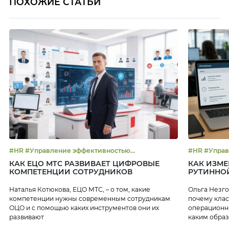
ПОХОЖИЕ СТАТЬИ
#HR #Управление эффективностью
#HR #Уп
#Цифровизация
КАК ЕЦО МТС РАЗВИВАЕТ ЦИФРОВЫЕ
КАК ИЗМ
КОМПЕТЕНЦИИ СОТРУДНИКОВ
РУТИННО
Наталья Котюкова, ЕЦО МТС, – о том, какие
Ольга Незго
компетенции нужны современным сотрудникам
почему клас
ОЦО и с помощью каких инструментов они их
операционны
развивают
каким обра
персонала.