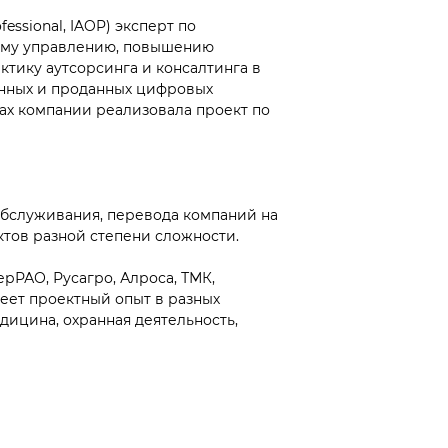
essional, IAOP) эксперт по
ному управлению, повышению
ктику аутсорсинга и консалтинга в
анных и проданных цифровых
ах компании реализовала проект по
обслуживания, перевода компаний на
ктов разной степени сложности.
рРАО, Русагро, Алроса, ТМК,
меет проектный опыт в разных
дицина, охранная деятельность,