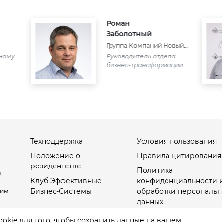
Роман
Заболотный
Группа Компаний Новый
город
сному
Руководитель отдела
бизнес-трансформации
Техподдержка
Условия пользования
Положение о
Правила цитирования
резидентстве
Политика
,
Клуб Эффективные
конфиденциальности 
Бизнес-Системы
обработки персональн
оим
данных
Настройки Cookies
okie для того, чтобы сохранить данные на вашем