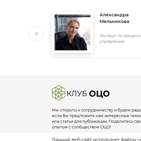
слав
Александра
улин
Мельникова
Гидро ОЦО
альник отдела по
Эксперт по процес
рдинации и
управлению
дрению проектов
Мы открыты к сотрудничеству и будем рады
если Вы предложите нам интересные темы
или статьи для публикации. Поделитесь св
опытом с сообществом ОЦО!
info@sscclub.ru
Данный веб-сайт использует файлы co