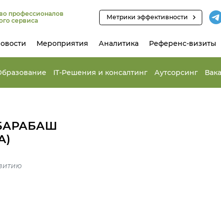
во профессионалов
Метрики эффективности
ого сервиса
овости
Мероприятия
Аналитика
Референс-визиты
Образование
IT-Решения и консалтинг
Аутсорсинг
Вак
 БАРАБАШ
А)
витию