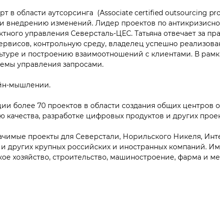
 области аутсорсинга (Associate certified outsourcing prof
 и внедрению изменений. Лидер проектов по антикризис
тного управления Северсталь-ЦЕС. Татьяна отвечает за пра
сервисов, контрольную среду, владелец успешно реализов
льтуре и построению взаимоотношений с клиентами. В рамк
емы управления запросами.
йн-мышлении.
ции более 70 проектов в области создания общих центров 
ю качества, разработке цифровых продуктов и других прое
ачимые проекты для Северстали, Норильского Никеля, Инте
) и других крупных российских и иностранных компаний. И
ское хозяйство, строительство, машиностроение, фарма и ме