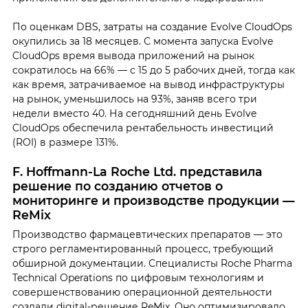
По оценкам DBS, затраты на создание Evolve CloudOps
окупились за 18 месяцев. С момента запуска Evolve
CloudOps время вывода приложений на рынок
сократилось на 66% — с 15 до 5 рабочих дней, тогда как
как время, затрачиваемое на вывод инфраструктуры
на рынок, уменьшилось на 93%, заняв всего три
недели вместо 40. На сегодняшний день Evolve
CloudOps обеспечила рентабельность инвестиций
(ROI) в размере 131%.
F. Hoffmann-La Roche Ltd. представила
решение по созданию отчетов о
мониторинге и производстве
продукции
—
ReMix
Производство фармацевтических препаратов — это
строго регламентированный процесс, требующий
обширной документации. Специалисты Roche Pharma
Technical Operations по цифровым технологиям и
совершенствованию операционной деятельности
создали digital-решение ReMix. Оно оптимизировало