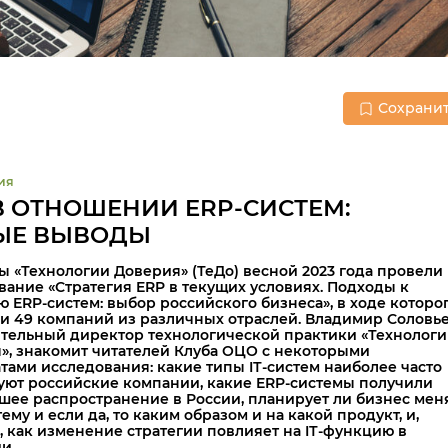
Сохрани
ия
В ОТНОШЕНИИ ERP-СИСТЕМ:
ЫЕ ВЫВОДЫ
ы «Технологии Доверия» (ТеДо) весной 2023 года провели
вание «Стратегия ERP в текущих условиях. Подходы к
ю ERP-систем: выбор российского бизнеса», в ходе которо
и 49 компаний из различных отраслей. Владимир Соловье
тельный директор технологической практики
«Технолог
»
, знакомит читателей Клуба ОЦО с некоторыми
атами исследования: какие типы IТ-систем наиболее часто
уют российские компании, какие ERP-системы получили
шее распространение в России, планирует ли бизнес мен
ему и если да, то каким образом и на какой продукт, и,
, как изменение стратегии повлияет на IТ-функцию в
и.