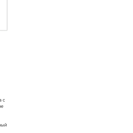
а с
не
ный