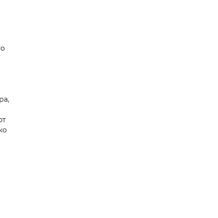
то
ра,
ют
ко