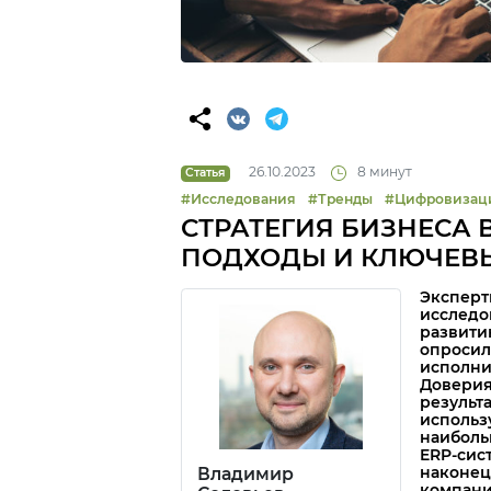
26.10.2023
8 минут
Статья
#Исследования
#Тренды
#Цифровизац
СТРАТЕГИЯ БИЗНЕСА 
ПОДХОДЫ И КЛЮЧЕВ
Эксперт
исследо
развити
опросил
исполни
Доверия
результ
использ
наиболь
ERP-сист
наконец
Владимир
компани