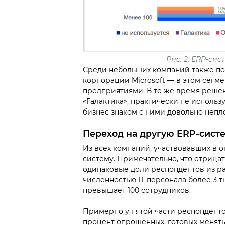
Рис. 2.
ERP-сист
Среди небольших компаний также по
корпорации Microsoft — в этом сегме
предприятиями. В то же время реше
«Галактика», практически не исполь
бизнес знаком с ними довольно непл
Переход на другую ERP-сист
Из всех компаний, участвовавших в о
систему. Примечательно, что отрицат
одинаковые доли респондентов из ра
численностью IТ-персонала более 3 тыс
превышает 100 сотрудников.
Примерно у пятой части респонденто
процент опрошенных, готовых менять