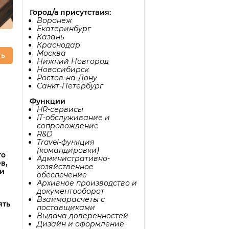
Город/а присутствия:
Воронеж
Екатеринбург
Казань
Краснодар
Москва
ть
Нижний Новгород
Новосибирск
Ростов-на-Дону
Санкт-Петербург
Функции
HR-сервисы
IT-обслуживание и
сопровождение
R&D
Travel-функция
(командировки)
го
Административно-
в,
хозяйственное
ии
обеспечение
Архивное производство и
документооборот
Взаиморасчеты с
ять
поставщиками
Выдача доверенностей
Дизайн и оформление