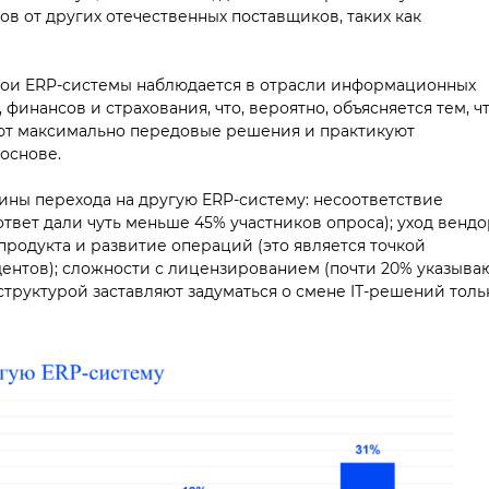
в от других отечественных поставщиков, таких как
ои ERP-системы наблюдается в отрасли информационных
 финансов и страхования, что, вероятно, объясняется тем, ч
ют максимально передовые решения и практикуют
основе.
ины перехода на другую ERP-систему: несоответствие
вет дали чуть меньше 45% участников опроса); уход вендо
родукта и развитие операций (это является точкой
ентов); сложности с лицензированием (почти 20% указыва
труктурой заставляют задуматься о смене IТ-решений толь