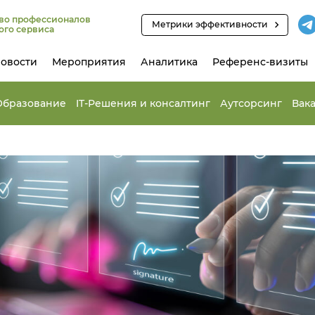
во профессионалов
Метрики эффективности
ого сервиса
овости
Мероприятия
Аналитика
Референс-визиты
Образование
IT-Решения и консалтинг
Аутсорсинг
Вак