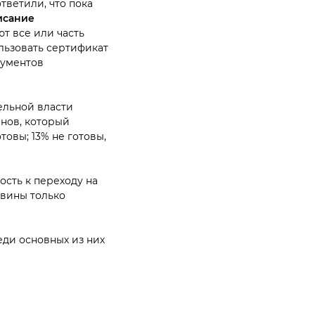
тветили, что пока
исание
ют все или часть
льзовать сертификат
кументов
ельной власти
нов, который
овы; 13% не готовы,
ость к переходу на
овины только
еди основных из них