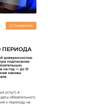
Сохранить
О ПЕРИОДА
ой доверенностью
Д при подписании
язательным.
 на год — до 31
также каковы
але.
х услуг), в
 даты обязательного
ий к переходу на