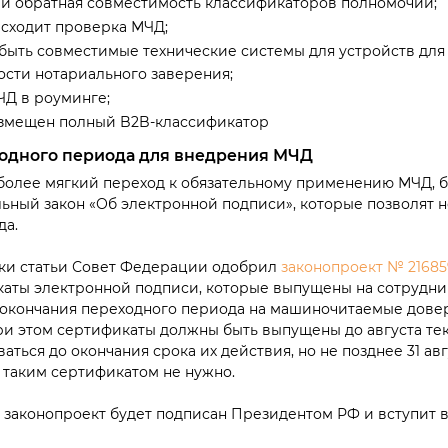
ли обратная совместимость классификаторов полномочий;
исходит проверка МЧД;
быть совместимые технические системы для устройств для
ости нотариального заверения;
ЧД в роуминге;
азмещен полный B2B-классификатор
одного периода для внедрения МЧД
более мягкий переход к обязательному применению МЧД, 
ьный закон «Об электронной подписи», которые позволят 
да.
ки статьи Совет Федерации одобрил
законопроект № 21685
аты электронной подписи, которые выпущены на сотрудни
ы окончания переходного периода на машиночитаемые довер
при этом сертификаты должны быть выпущены до августа те
ться до окончания срока их действия, но не позднее 31 авгу
 таким сертификатом не нужно.
законопроект будет подписан Президентом РФ и вступит в