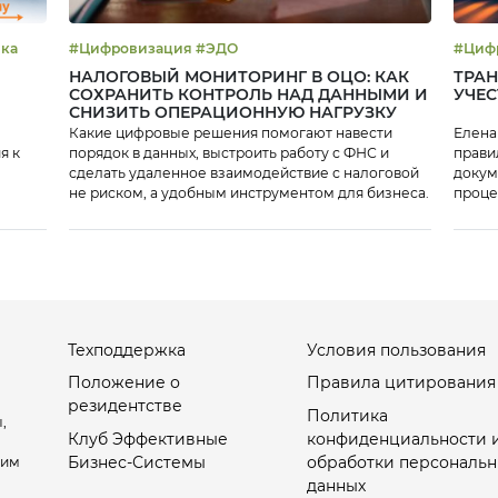
ика
#Цифровизация #ЭДО
НАЛОГОВЫЙ МОНИТОРИНГ В ОЦО: КАК
ТРАН
СОХРАНИТЬ КОНТРОЛЬ НАД ДАННЫМИ И
УЧЕС
СНИЗИТЬ ОПЕРАЦИОННУЮ НАГРУЗКУ
Какие цифровые решения помогают навести
Елена
я к
порядок в данных, выстроить работу с ФНС и
прави
сделать удаленное взаимодействие с налоговой
докум
не риском, а удобным инструментом для бизнеса.
проце
Техподдержка
Условия пользования
Положение о
Правила цитирования
резидентстве
Политика
,
Клуб Эффективные
конфиденциальности 
Бизнес-Системы
обработки персональн
оим
данных