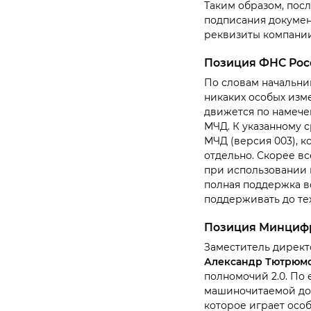
Таким образом, посл
подписания докумен
реквизиты компани
Позиция ФНС Рос
По словам начальни
никаких особых изм
движется по намече
МЧД. К указанному 
МЧД (версия 003), 
отдельно. Скорее вс
при использовании 
полная поддержка в
поддерживать до тех
Позиция Минциф
Заместитель директ
Александр Тютрюм
полномочий 2.0. По 
машиночитаемой дов
которое играет осо