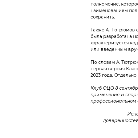
полномочие, которо
наименованием полн
сохранить.
Также А. Тютрюмов 
была разработана но
характеризуется ко
или введенным вруч
По словам А. Тютрюм
первая версия Клас
2023 года. Отдельно
Клуб ОЦО 8 сентябр
применения и спорн
профессиональном 
Исп
доверенностей