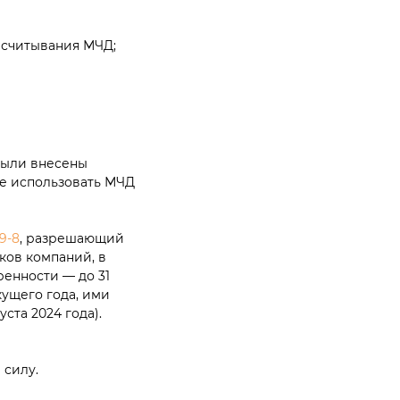
 считывания МЧД;
были внесены
не использовать МЧД
9-8
, разрешающий
ков компаний, в
енности — до 31
кущего года, ими
ста 2024 года).
 силу.