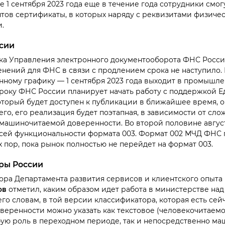
е 1 сентября 2023 года еще в течение года сотрудники смог
тов сертификаты, в которых наряду с реквизитами физичес
и.
сии
ка Управления электронного документооборота ФНС Росс
енений для ФНС в связи с продлением срока не наступило.
нному графику — 1 сентября 2023 года выходит в промышл
сроку ФНС России планирует начать работу с поддержкой 
который будет доступен к публикации в ближайшее время, 
его, его реализация будет поэтапная, в зависимости от сл
машиночитаемой доверенности. Во второй половине авгус
сей функциональности формата 003. Формат 002 МЧД ФНС
 пор, пока рынок полностью не перейдет на формат 003.
ры России
ора Департамента развития сервисов и клиентского опыт
ов
отметил, каким образом идет работа в министерстве на
его словам, в той версии классификатора, которая есть сейч
еренности можно указать как текстовое (человекочитаемо
бую роль в переходном периоде, так и непосредственно м