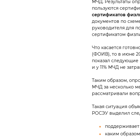
МЧД. Результаты оп
пользуются сертифи
сертификатов физл
документов по схем
руководителя для п
сертификатом физли
Что касается готов
(ФОИВ), то в июне 
показал следующие р
и у 11% МЧД не затр
Таким образом, опро
МЧД за несколько м
рассматривали вопр
Такая ситуация объя
РОСЭУ выделил сле
поддерживает
каким образом