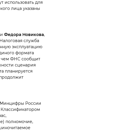
ут использовать для
кого лица указаны
ии
Федора Новикова
,
 Налоговая служба
енную эксплуатацию
Единого формата
о чем ФНС сообщит
ожности сценария
та планируется
 продолжит
а Минцифры России
д Классификатором
ас,
е) полномочие,
ашиночитаемое