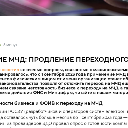
5 минут
Е МЧД: ПРОДЛЕНИЕ ПЕРЕХОДНОГ
 осветил
ключевые вопросы, связанные с машиночитаем
ланировалось, что с 1 сентября 2023 года применение МЧ
ентов физическим лицом от имени организации станет об
аконодательства позволяют отложить переход на МЧД еще
С чем связана неготовность бизнеса к переходу на МЧД, а 
емые действия ФНС и Минцифры, читайте в нашем матери
ности бизнеса и ФОИВ к переходу на МЧД
ии РОСЭУ (разработчиков и операторов систем электронны
а оставалось чуть больше месяца до 1 сентября 2023 года —
дин из провайдеров ЭДО провел опрос о готовности компан