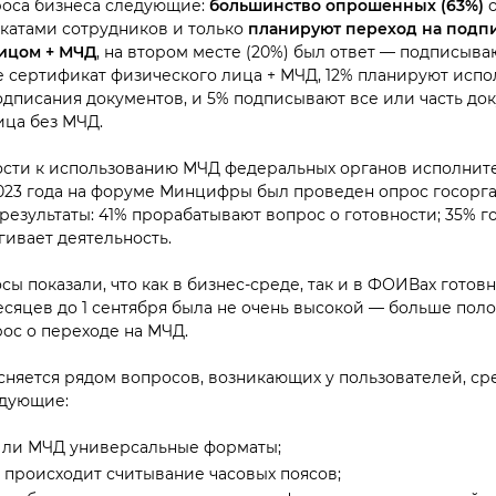
роса бизнеса следующие:
большинство опрошенных (63%)
о
катами сотрудников и только
планируют переход на подп
ицом + МЧД
, на втором месте (20%) был ответ — подписыва
е сертификат физического лица + МЧД, 12% планируют испо
одписания документов, и 5% подписывают все или часть до
ца без МЧД.
ности к использованию МЧД федеральных органов исполнит
2023 года на форуме Минцифры был проведен опрос госорга
езультаты: 41% прорабатывают вопрос о готовности; 35% гот
агивает деятельность.
сы показали, что как в бизнес-среде, так и в ФОИВах готовн
есяцев до 1 сентября была не очень высокой — больше пол
ос о переходе на МЧД.
сняется рядом вопросов, возникающих у пользователей, ср
дующие:
 ли МЧД универсальные форматы;
 происходит считывание часовых поясов;