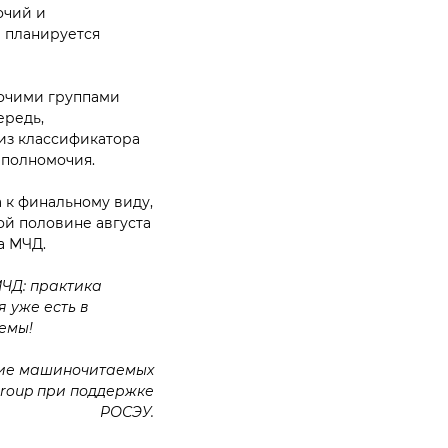
очий и
 планируется
бочими группами
ередь,
(из классификатора
 полномочия.
 к финальному виду,
й половине августа
а МЧД.
МЧД: практика
 уже есть в
емы!
ние машиночитаемых
Group при поддержке
РОСЭУ.