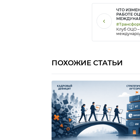
ЧТО ИЗМЕ
РАБОТЕ О
МЕЖДУНА
КОРПОРАЦ
#Трансфор
Клуб ОЦО – 
бизнеса, #
междунаро
корпораций
рынка повл
их сервисн
ПОХОЖИЕ СТАТЬИ