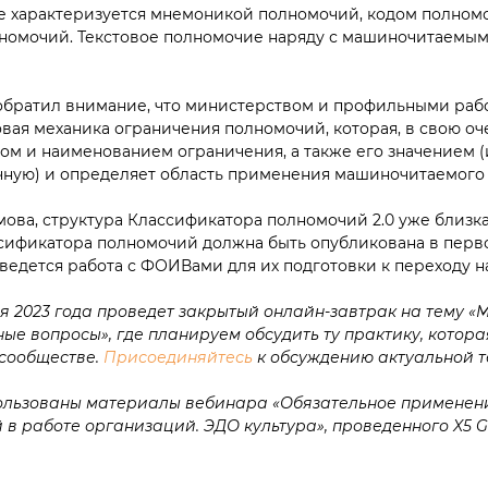
е характеризуется мнемоникой полномочий, кодом полном
омочий. Текстовое полномочие наряду с машиночитаемым
обратил внимание, что министерством и профильными ра
вая механика ограничения полномочий, которая, в свою оч
дом и наименованием ограничения, а также его значением 
ную) и определяет область применения машиночитаемого
ова, структура Классификатора полномочий 2.0 уже близка
сификатора полномочий должна быть опубликована в перво
 ведется работа с ФОИВами для их подготовки к переходу н
я 2023 года проведет закрытый онлайн-завтрак на тему «
ые вопросы», где планируем обсудить ту практику, которая
сообществе.
Присоединяйтесь
к обсуждению актуальной т
ользованы материалы вебинара «Обязательное примене
 в работе организаций. ЭДО культура», проведенного X5 