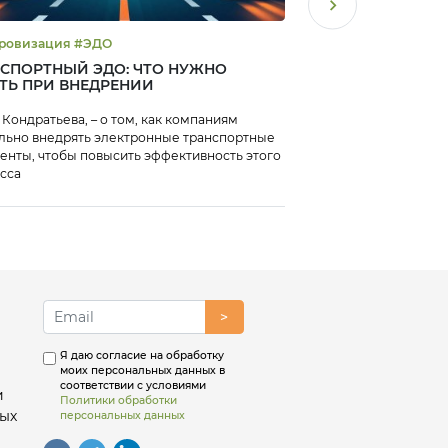
#Цифровизация #ЭДО
#HR #Бенчма
СПОРТНЫЙ ЭДО: ЧТО НУЖНО
ЧТО ВОЛНУЕТ РУ
ТЬ ПРИ ВНЕДРЕНИИ
КОМПАНИИ: ДЕФИ
УРОВЕНЬ ОПЛАТ
 Кондратьева, – о том, как компаниям
Ключевые проблемы в
льно внедрять электронные транспортные
пути их решения, - о
енты, чтобы повысить эффективность этого
компаний
сса
>
Я даю согласие на обработку
моих персональных данных в
соответствии с условиями
и
Политики обработки
ых
персональных данных