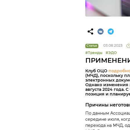
03.08.2023
Статья
#Тренды
#ЭДО
ПРИМЕНЕНИ
Клуб ОЦО
подробно
(МЧД), поскольку п
электронных докум
Однако изменения з
августа 2024 года. 
позиция и планиру
Причины неготов
По данным Ассоциац
середине июля, когд
перехода на МЧД, о