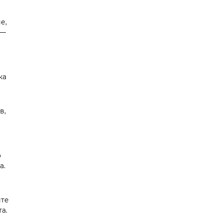
е,
 —
ка
в,
о
а.
йте
а.