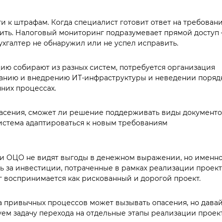
 к штрафам. Когда специалист готовит ответ на требовани
ить. Налоговый мониторинг подразумевает прямой доступ
бухгалтер не обнаружил или не успел исправить.
ию собирают из разных систем, потребуется организация
ванию и внедрению ИТ-инфраструктуры и неведении поряд
нних процессах.
опасения, сможет ли решение поддерживать виды документо
система адаптироваться к новым требованиям
и ОЦО не видят выгоды в денежном выражении, но именн
ь за инвестиции, потраченные в рамках реализации проект
 воспринимается как рискованный и дорогой проект.
а привычных процессов может вызывать опасения, но дава
уем задачу перехода на отдельные этапы реализации проект