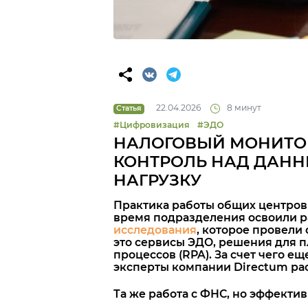
22.04.2026
8 минут
Статья
#Цифровизация
#ЭДО
НАЛОГОВЫЙ МОНИТОР
КОНТРОЛЬ НАД ДАН
НАГРУЗКУ
Практика работы общих центров 
время подразделения освоили р
исследов
ания
, которое провели
это сервисы ЭДО, решения для п
процессов (RPA). За счет чего 
эксперты компании Directum рас
Та же работа с ФНС, но эффекти