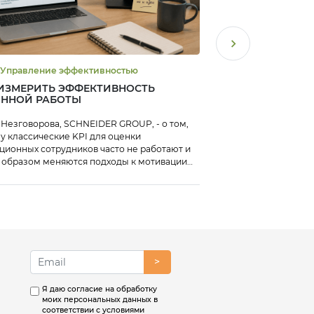
HR #Управление эффективностью
#Тренды #Упра
ИЗМЕРИТЬ ЭФФЕКТИВНОСТЬ
ОСНОВНЫЕ ТРЕНД
ИННОЙ РАБОТЫ
АУТСОРСИНГА В 2
 Незговорова, SCHNEIDER GROUP, - о том,
Исследование компани
у классические KPI для оценки
российский рынок аут
ционных сотрудников часто не работают и
нему со стороны кли
 образом меняются подходы к мотивации
нала.
>
Я даю согласие на обработку
моих персональных данных в
соответствии с условиями