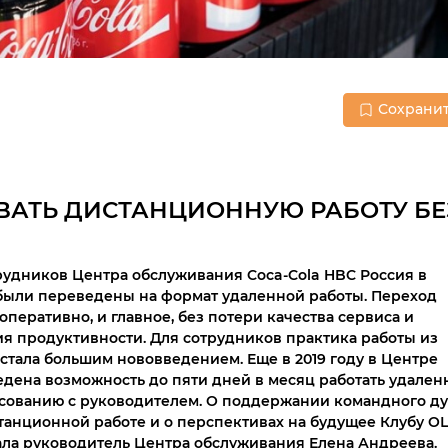
Сохрани
ОВАТЬ ДИСТАНЦИОННУЮ РАБОТУ БЕ
рудников Центра обслуживания Coca-Cola HBC Россия в
были переведены на формат удаленной работы. Переход
оперативно, и главное, без потери качества сервиса и
я продуктивности. Для сотрудников практика работы из
 стала большим нововведением. Еще в 2019 году в Центре
едена возможность до пяти дней в месяц работать удален
асованию с руководителем. О поддержании командного ду
танционной работе и о перспективах на будущее Клубу О
ала руководитель Центра обслуживания Елена Андреева.