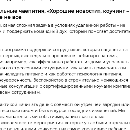
льные чаепития, «Хорошие новости», коучинг
е не все
 самая сложная задача в условиях удаленной работы – не
м и поддержать командный дух, который помогает достигат
 программа поддержки сотрудников, которая нацелена на
Во-первых, еженедельно проводятся вебинары на темы,
: например, как эффективно работать из дома и управлять
ся со стрессовыми ситуациями, как начать применять азы
 наладить питание и как работает психология питания.
т неуверенность, беспокойство в стремительно меняющихся
ные консультации с сертифицированными коучами компан
 всем сотрудникам.
актикой начинать день с совместной утренней зарядки или
иться позитивом и быть в курсе последних изменений. Мы
 знаменательными событиями, записывая теплые
живаем все те мероприятия, которые у нас были в «реальн
 с результатами конкурсов на самое креативное рабочее