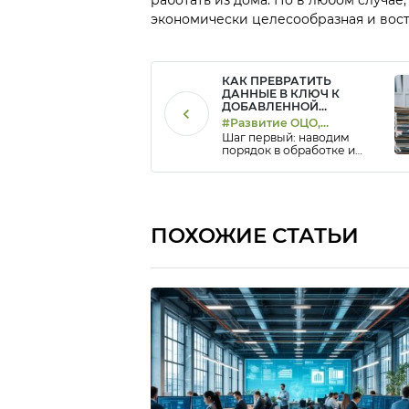
экономически целесообразная и вос
КАК ПРЕВРАТИТЬ
ДАННЫЕ В КЛЮЧ К
ДОБАВЛЕННОЙ
ЦЕННОСТИ ОЦО
#Развитие ОЦО,
Шаг первый: наводим
#Трансформация
порядок в обработке и
бизнеса, #Управление
хранении данных
эффективностью,
#Цифровизация
ПОХОЖИЕ СТАТЬИ