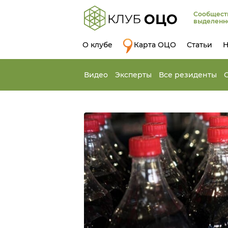
Сообщест
выделенн
О клубе
Карта ОЦО
Статьи
Н
Видео
Эксперты
Все резиденты