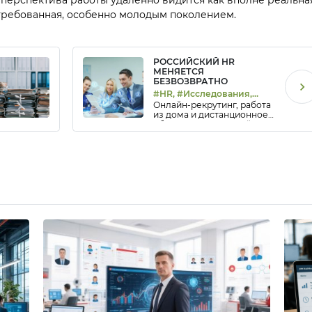
требованная, особенно молодым поколением.
РОССИЙСКИЙ HR
МЕНЯЕТСЯ
БЕЗВОЗВРАТНО
#HR, #Исследования,
Онлайн-рекрутинг, работа
#Тренды
из дома и дистанционное
обучение: 65% российских
компаний готовы к новым
моделям HR