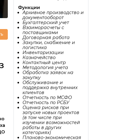
Функции
Архивное производство и
документооборот
Бухгалтерский учет
Взаиморасчеты с
поставщиками
ть
Договорная работа
Закупки, снабжение и
логистика
Инвентаризации
Казначейство
Контактный центр
З
Методология учета
Обработка заявок на
закупку
Обслуживание и
поддержка внутренних
клиентов
Отчетность по МСФО
Отчетность по РСБУ
Оценка рисков при
запуске новых проектов
(в том числе при
но
изучении возможностей
ха
работы в других
ЦО
категориях)
Планово-экономическая