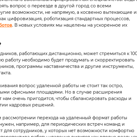
оять вопрос о переезде в другой город со всеми
ругие возможности, не напрямую, а косвенно вытекающие и
как цифровизация, роботизация стандартных процессов,
ботов
.
В новых условиях мы нацелены на ускоренное их
?
удников, работающих дистанционно, может стремиться к 100
ую работу необходимо будет продумать и скорректировать
дников, программы наставничества и другие инструменты,
акта.
ивания вопрос удаленной работы не стоит так остро,
ными офисными площадями. Но в случае расширения
т нам очень пригодится, чтобы сбалансировать расходы и
ятии кадровых решений.
и рассмотрении перехода на удаленный формат работы
 нужен, например, для периодических встреч команд и
т для сотрудников, у которых нет возможности комфортно
, перспектива работы удаленно видится как вполне реальная