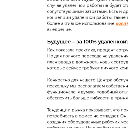
случае удаленной работы не будет ст
сопутствующими затратами. Есть и д
концепции удаленной работы: такие 
более активное
использование
колл 
внедрение.
Будущее
–
за 100% удаленкой
Как показала практика, процент сотр
Но для полного перехода на удаленн
план ввода в должность новых сотру
которые сейчас требуют личного конт
Конкретно для нашего Центра обслуж
поскольку мы располагаем собствен
функционала, я думаю, подобный опы
обеспечить больше гибкости в прин
Тенденции рынка показывают, что пр
потребность в офисе не отпадает. Он
создания оборудованных рабочих мес
работать из дома. Но в любом случае