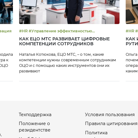
 #Цифровизация
#HR #Управление эффективностью
#
#Цифровизация
КАК ЕЦО МТС РАЗВИВАЕТ ЦИФРОВЫЕ
КАК 
КОМПЕТЕНЦИИ СОТРУДНИКОВ
РУТ
оходила
Наталья Котюкова, ЕЦО МТС, – о том, какие
Ольга
ра к
компетенции нужны современным сотрудникам
почем
 ОЦО
ОЦО и с помощью каких инструментов они их
опера
развивают
каким
персо
Техподдержка
Условия пользования
Положение о
Правила цитирования
резидентстве
Политика
,