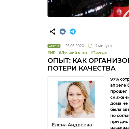
26.05.2020
4 минуты
Статья
#HR
#Лучший опыт
#Тренды
ОПЫТ: КАК ОРГАНИЗ
ПОТЕРИ КАЧЕСТВА
97% сот
апреле 
прошел 
снижени
дома не
была вв
по согл
при дис
Елена Андреева
рассказ