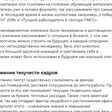
 компании или ссылками на полезные обучающие материал
еперь уже в онлайн формате), где рассказываем про самы
в последнее время в жизни коллектива: например, о побе
НГ 2019» и «Лучший работодатель в секторе FMCG».
 с менеджментом компании были переведены в дистанцион
 компании рассказывает о ситуации в бизнесе, о том, как
 прогнозы можно строить на будущее, а каждый сотрудник
ос непосредственно менеджеру. Весь этот комплекс
ся большой дружной командой и чувствовать себя в
 также может быть использован в будущем как хороший опы
жение текучести кадров
мпании смогут существенно сэкономить на аренде,
ых помещений, доставке сотрудников до места работы. П
рота (а это, как показывают текущие тенденции, наше
мия на бумаге, почтовых расходах. Также стала заметной
в, так как отпадает фактор неудобного расположения офис
езультат этого – сохранение знаний и повышение
привлекать высококвалифицированных специалистов: ведь 