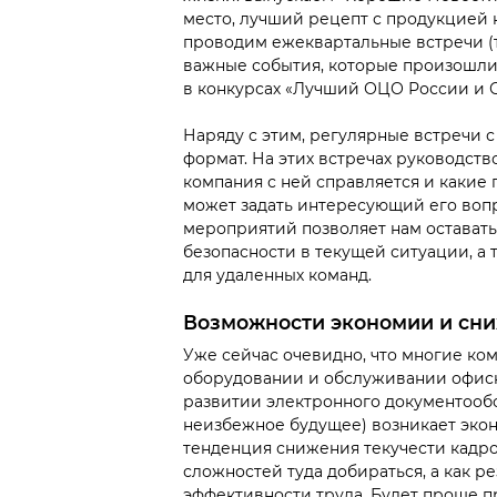
место, лучший рецепт с продукцией
проводим ежеквартальные встречи (т
важные события, которые произошли 
в конкурсах «Лучший ОЦО России и С
Наряду с этим, регулярные встречи
формат. На этих встречах руководство
компания с ней справляется и какие
может задать интересующий его вопр
мероприятий позволяет нам оставать
безопасности в текущей ситуации, а
для удаленных команд.
Возможности экономии и сни
Уже сейчас очевидно, что многие ко
оборудовании и обслуживании офисн
развитии электронного документообо
неизбежное будущее) возникает эконо
тенденция снижения текучести кадро
сложностей туда добираться, а как р
эффективности труда. Будет проще 