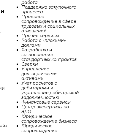
работа
Поддержка закупочного
–
и
процесса
Правовое
сопровождение в сфере
трудовых и социальных
отношений
ь
Прочие сервисы
Работа с «плохими»
долгами
Разработка и
согласование
стандартных контрактов
Сверки
Управление
долгосрочными
активами
Учет расчетов с
дебиторами и
ии
управление дебиторской
задолженностью
Финансовые сервисы
Центр экспертизы по
ЭДО
Юридическое
сопровождение бизнеса
ой»
Юридическое
сопровождение