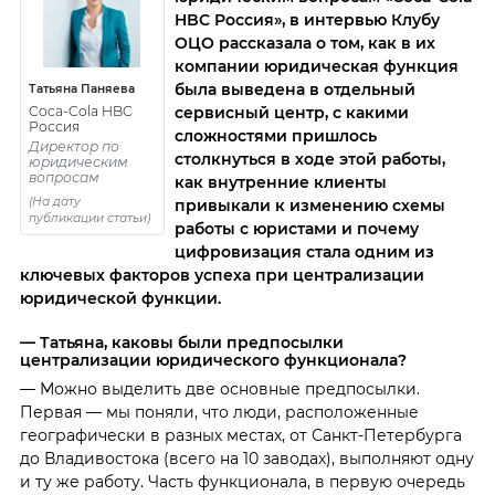
HBC Россия», в интервью Клубу
ОЦО рассказала о том, как в их
компании юридическая функция
была выведена в отдельный
Татьяна Паняева
сервисный центр, с какими
Coca-Cola HBC
Россия
сложностями пришлось
Директор по
столкнуться в ходе этой работы,
юридическим
вопросам
как внутренние клиенты
(На дату
привыкали к изменению схемы
публикации статьи)
работы с юристами и почему
цифровизация стала одним из
ключевых факторов успеха при централизации
юридической функции.
— Татьяна, каковы были предпосылки
централизации юридического функционала?
— Можно выделить две основные предпосылки.
Первая — мы поняли, что люди, расположенные
географически в разных местах, от Санкт-Петербурга
до Владивостока (всего на 10 заводах), выполняют одну
и ту же работу. Часть функционала, в первую очередь