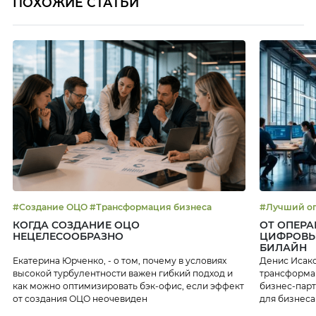
ПОХОЖИЕ СТАТЬИ
#Создание ОЦО #Трансформация бизнеса
КОГДА СОЗДАНИЕ ОЦО
ОТ ОПЕРА
НЕЦЕЛЕСООБРАЗНО
ЦИФРОВЫ
БИЛАЙН
Екатерина Юрченко, - о том, почему в условиях
Денис Исако
высокой турбулентности важен гибкий подход и
трансформац
как можно оптимизировать бэк-офис, если эффект
бизнес-парт
от создания ОЦО неочевиден
для бизнеса