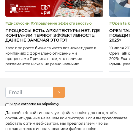
#Дискуссии #Управление эффективностью
ПРОЦЕССЫ ЕСТЬ. АРХИТЕКТУРЫ НЕТ. ГДЕ
OPEN TAL
КОМПАНИИ ТЕРЯЮТ ЭФФЕКТИВНОСТЬ,
ПОБЕДИТЕ
ДАЖЕ НЕ ЗАМЕЧАЯ ЭТОГО?
2025»
Хаос при росте бизнеса часто возникает даже в
10 июля 202
компаниях с формально описанными
Open Talk с
процессами.Причина в том, что наличие
2025» Екате
регламентов и схем не равно наличию
Румянцева 
архитектуры, способной обеспечивать
около 14 лет
управляемость и масштабирование. 16 июля на
персоналом 
платформе Клуба ЭБС мы разобрали: Эксперты
генеральны
мероприятия: Екатерина Некрасова, Ведущий
настоящее в
руководитель проектов, платформа «Сфера», ИТ-
>
Холдинг T1, владелец продукта
«Сфера.Архитектура» Сергей Силантьев, Директор
Я даю согласие на обработку
по ИТ — […]
моих персональных данных в
Данный веб-сайт использует файлы cookie для того, чтобы
соответствии с условиями
Политики обработки
сохранить данные на вашем компьютере. Если вы продолжаете
персональных данных
работать с этим веб-сайтом, мы предполагаем, что вы
соглашаетесь с использованием файлов cookie.