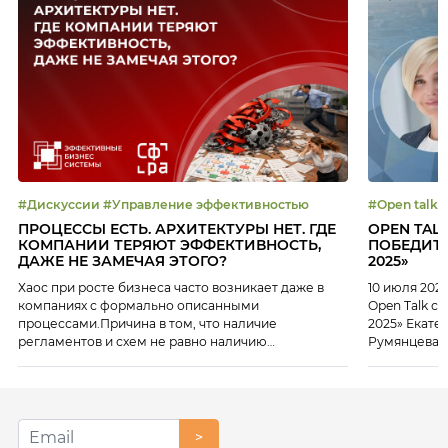
#Дискуссии #Управление эффективностью
ПРОЦЕССЫ ЕСТЬ. АРХИТЕКТУРЫ НЕТ. ГДЕ
OPEN TAL
КОМПАНИИ ТЕРЯЮТ ЭФФЕКТИВНОСТЬ,
ПОБЕДИТЕ
ДАЖЕ НЕ ЗАМЕЧАЯ ЭТОГО?
2025»
Хаос при росте бизнеса часто возникает даже в
10 июля 202
компаниях с формально описанными
Open Talk с
процессами.Причина в том, что наличие
2025» Екате
регламентов и схем не равно наличию
Румянцева 
архитектуры, способной обеспечивать
около 14 лет
управляемость и масштабирование. 16 июля на
персоналом 
платформе Клуба ЭБС мы разобрали: Эксперты
генеральны
мероприятия: Екатерина Некрасова, Ведущий
настоящее в
руководитель проектов, платформа «Сфера», ИТ-
>