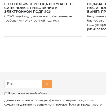
С 1 СЕНТЯБРЯ 2027 ГОДА ВСТУПАЮТ В
ПОДАЧА 
СИЛУ НОВЫЕ ТРЕБОВАНИЯ К
НДС И ПО
ЭЛЕКТРОННОЙ ПОДПИСИ
ВЫЧЕТ: П
С 2027 года будут действовать обновленные
Результаты 
требования к электронной подписи.
бизнес выст
НДС, ускоря
риски во вр
>
Я даю согласие на обработку
моих персональных данных в
Данный веб-сайт использует файлы cookie для того, чтобы
соответствии с условиями
Политики обработки
сохранить данные на вашем компьютере. Если вы продолжаете