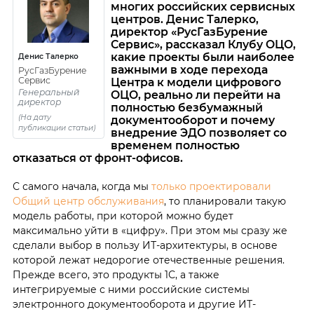
многих российских сервисных
центров. Денис Талерко,
директор «РусГазБурение
Сервис», рассказал Клубу ОЦО,
какие проекты были наиболее
Денис Талерко
важными в ходе перехода
РусГазБурение
Сервис
Центра к модели цифрового
Генеральный
ОЦО, реально ли перейти на
директор
полностью безбумажный
(На дату
документооборот и почему
публикации статьи)
внедрение ЭДО позволяет со
временем полностью
отказаться от фронт-офисов.
С самого начала, когда мы
только проектировали
Общий центр обслуживания
, то планировали такую
модель работы, при которой можно будет
максимально уйти в «цифру». При этом мы сразу же
сделали выбор в пользу ИТ-архитектуры, в основе
которой лежат недорогие отечественные решения.
Прежде всего, это продукты 1С, а также
интегрируемые с ними российские системы
электронного документооборота и другие ИТ-