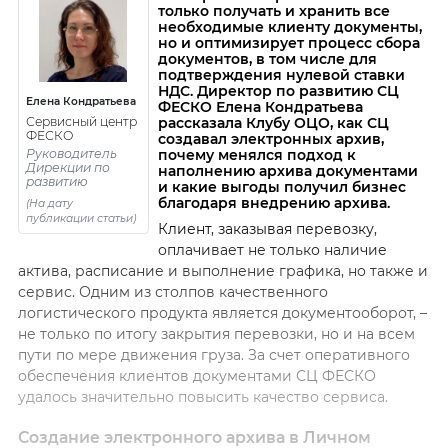
только получать и хранить все
необходимые клиенту документы,
но и оптимизирует процесс сбора
документов, в том числе для
подтверждения нулевой ставки
НДС. Директор по развитию СЦ
Елена Кондратьева
ФЕСКО Елена Кондратьева
рассказала Клубу ОЦО, как СЦ
Сервисный центр
ФЕСКО
создавал электронных архив,
Руководитель
почему менялся подход к
Дирекции по
наполнению архива документами
развитию
и какие выгоды получил бизнес
благодаря внедрению архива.
(На дату
публикации статьи)
Клиент, заказывая перевозку,
оплачивает не только наличие
актива, расписание и выполнение графика, но также и
сервис. Одним из столпов качественного
логистического продукта является документооборот, –
не только по итогу закрытия перевозки, но и на всем
пути по мере движения груза. За счет оперативного
обеспечения клиентов документами СЦ ФЕСКО
удалось значительно повысить качество сервиса.
Создание электронного архива в Личном