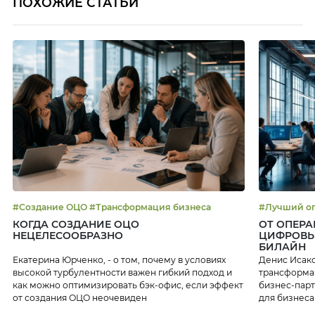
ПОХОЖИЕ СТАТЬИ
#Создание ОЦО #Трансформация бизнеса
КОГДА СОЗДАНИЕ ОЦО
ОТ ОПЕРА
НЕЦЕЛЕСООБРАЗНО
ЦИФРОВЫ
БИЛАЙН
Екатерина Юрченко, - о том, почему в условиях
Денис Исако
высокой турбулентности важен гибкий подход и
трансформац
как можно оптимизировать бэк-офис, если эффект
бизнес-парт
от создания ОЦО неочевиден
для бизнеса