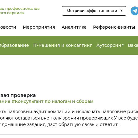
во профессионалов
Метрики эффективности
ого сервиса
овости
Мероприятия
Аналитика
Референс-визиты
Образование
IT-Решения и консалтинг
Аутсорсинг
Вак
овая проверка
ание
#Консультант по налогам и сборам
ить налоговый аудит компании и исключать налоговые рис
оляют оставаться вне поля зрения проверяющих У вас буде
 домашние задания, даст обратную связь и ответит
диту 75% практики / 25% теории После окончания курса вы
бразца о профессиональной переподготовке на 260 ак.час