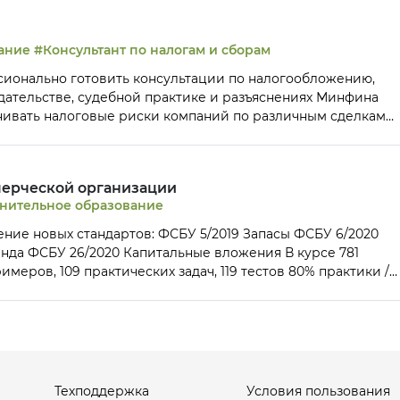
 домашних заданий)
ание
#Консультант по налогам и сборам
сионально готовить консультации по налогообложению,
ательстве, судебной практике и разъяснениях Минфина
нивать налоговые риски компаний по различным сделкам
 налогообложения Сможете давать рекомендации
пользованию налоговых льгот, порядку исчисления и упла
После окончания курса вы получите Диплом
мерческой организации
иональной переподготовке на 380 ак.часов с присвоением
нительное образование
м и сборам» (выдаётся после сдачи тестов и всех домашни
мена в Федеральной палате налоговых
в: ФСБУ 5/2019 Запасы ФСБУ 6/2020
консультантовВы получите Квалификационный аттестат «Консультант по налогам и сборам»
нда ФСБУ 26/2020 Капитальные вложения В курсе 781
меров, 109 практических задач, 119 тестов 80% практики /
ы получите Диплом государственного образца о
 320 или 380 ак.часов с присвоением
оммерческой организации» Аттестат ИПБР
р, 7 уровень» (доступно для тарифа ПРОФИ после сдачи
ем Центре)
Техподдержка
Условия пользования