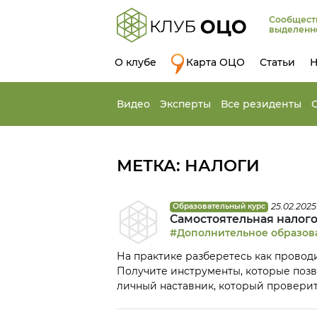
Сообщест
выделенн
О клубе
Карта ОЦО
Статьи
Н
Видео
Эксперты
Все резиденты
МЕТКА:
НАЛОГИ
25.02.2025
Образовательный курс
Самостоятельная налог
#Дополнительное образов
На практике разберетесь как провод
Получите инструменты, которые позв
личный наставник, который проверит
на вопросы по налоговому учету и ау
получите Диплом государственного о