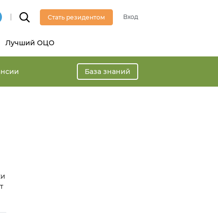
Вход
Стать резидентом
Лучший ОЦО
ансии
База знаний
ки
т
ов