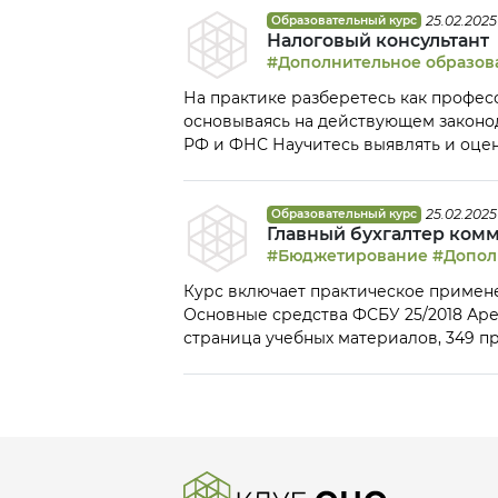
(выдаётся после сдачи тестов и всех
25.02.2025
Образовательный курс
Налоговый консультант
#Дополнительное образов
На практике разберетесь как профес
основываясь на действующем законод
РФ и ФНС Научитесь выявлять и оце
на основной и упрощенной системах
по формированию налоговой базы, ис
налогов 80% практики / 20% теории 
25.02.2025
Образовательный курс
Главный бухгалтер ком
государственного образца о професс
#Бюджетирование
#Допол
квалификации «Консультант по налога
заданий) После успешной сдачи экза
Курс включает практическое применение новых стандарто
Основные средства ФСБУ 25/2018 Аре
страница учебных материалов, 349 при
20% теории После окончания курса в
профессиональной переподготовке на
квалификации «Главный бухгалтер к
«Профессиональный главный бухгалте
единого внутреннего экзаменав наш