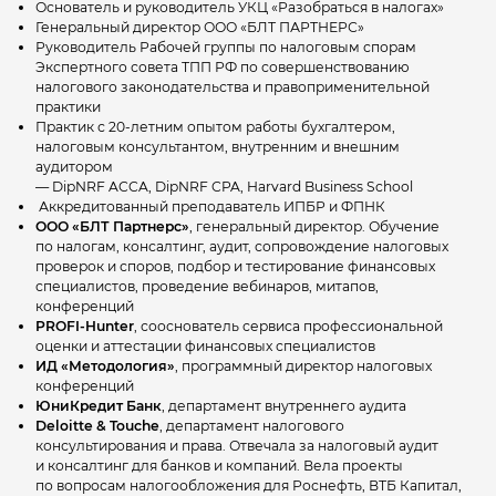
Основатель и руководитель УКЦ «Разобраться в налогах»
Генеральный директор ООО «БЛТ ПАРТНЕРС»
Руководитель Рабочей группы по налоговым спорам
Экспертного совета ТПП РФ по совершенствованию
налогового законодательства и правоприменительной
практики
Практик с 20-летним опытом работы бухгалтером,
налоговым консультантом, внутренним и внешним
аудитором
— DipNRF ACCA, DipNRF CPA, Harvard Business School
Аккредитованный преподаватель ИПБР и ФПНК
ООО «БЛТ Партнерс»
, генеральный директор. Обучение
по налогам, консалтинг, аудит, сопровождение налоговых
проверок и споров, подбор и тестирование финансовых
специалистов, проведение вебинаров, митапов,
конференций
PROFI-Hunter
, сооснователь сервиса профессиональной
оценки и аттестации финансовых специалистов
ИД «Методология»
, программный директор налоговых
конференций
ЮниКредит Банк
, департамент внутреннего аудита
Deloitte & Touche
, департамент налогового
консультирования и права. Отвечала за налоговый аудит
и консалтинг для банков и компаний. Вела проекты
по вопросам налогообложения для Роснефть, ВТБ Капитал,