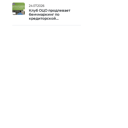
24.07.2026
Клуб ОЦО продлевает
бенчмаркинг по
кредиторской
задолженности до 14
августа