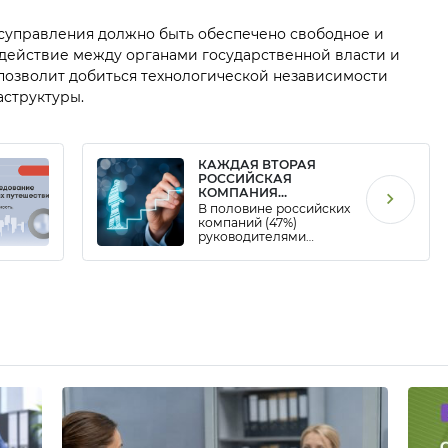
суправления должно быть обеспечено свободное и
ействие между органами государственной власти и
 позволит добиться технологической независимости
структуры.
КАЖДАЯ ВТОРАЯ
РОССИЙСКАЯ
КОМПАНИЯ
ПРЕДПОЧИТАЕТ
В половине российских
«ВЫРАЩИВАТЬ», А НЕ
компаний (47%)
НАНИМАТЬ
руководителями
РУКОВОДИТЕЛЕЙ
становятся самые
продуктивные
работники.