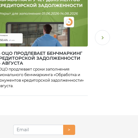
 ОЦО ПРОДЛЕВАЕТ БЕНЧМАРКИНГ
РАЗВИТИЕ ИСКУС
КРЕДИТОРСКОЙ ЗАДОЛЖЕННОСТИ
ИНТЕЛЛЕКТА В Р
4 АВГУСТА
ЗАКОНОДАТЕЛЬНО
ОЦО продлевает сроки заполнения
Депутаты Госдумы пр
го бенчмаркинга «Обработка и
развития технологий 
документов кредиторской задолженности»
в Российской Федерац
августа.
чтении. Документ вво
регулирования отрас
статус разработчиков
>