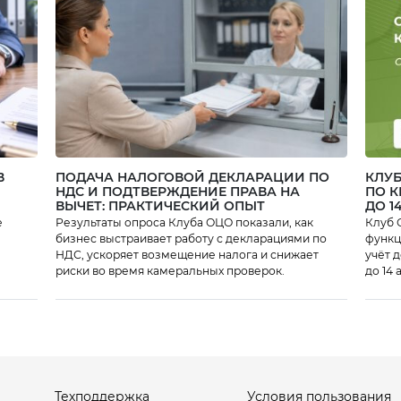
возможности портала
«Работа в России». В
ходе эксперимента
работодатели уже
внесли свои
предложения для
усовершенствования
портала, […]
В
ПОДАЧА НАЛОГОВОЙ ДЕКЛАРАЦИИ ПО
КЛУБ
НДС И ПОДТВЕРЖДЕНИЕ ПРАВА НА
ПО 
ВЫЧЕТ: ПРАКТИЧЕСКИЙ ОПЫТ
ДО 1
е
Результаты опроса Клуба ОЦО показали, как
Клуб 
бизнес выстраивает работу с декларациями по
функционально
НДС, ускоряет возмещение налога и снижает
учёт 
риски во время камеральных проверок.
до 14 
Техподдержка
Условия пользования