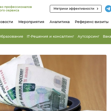
во профессионалов
Метрики эффективности
ого сервиса
овости
Мероприятия
Аналитика
Референс-визиты
Образование
IT-Решения и консалтинг
Аутсорсинг
Вак