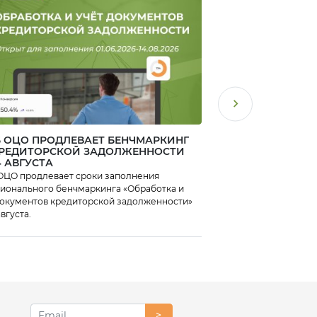
 ОЦО ПРОДЛЕВАЕТ БЕНЧМАРКИНГ
РАЗВИТИЕ ИСКУС
КРЕДИТОРСКОЙ ЗАДОЛЖЕННОСТИ
ИНТЕЛЛЕКТА В Р
4 АВГУСТА
ЗАКОНОДАТЕЛЬНО
ОЦО продлевает сроки заполнения
Депутаты Госдумы пр
го бенчмаркинга «Обработка и
развития технологий 
документов кредиторской задолженности»
в Российской Федерац
августа.
чтении. Документ вво
регулирования отрас
статус разработчиков
>