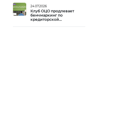
24.07.2026
Клуб ОЦО продлевает
бенчмаркинг по
кредиторской
задолженности до 14
августа