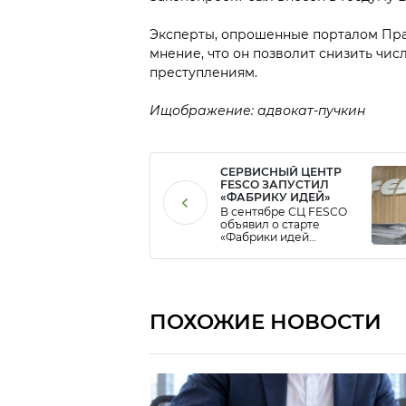
Эксперты, опрошенные порталом Пра
мнение, что он позволит снизить чи
преступлениям.
Ищображение: адвокат-пучкин
СЕРВИСНЫЙ ЦЕНТР
FESCO ЗАПУСТИЛ
«ФАБРИКУ ИДЕЙ»
В сентябре СЦ FESCO
объявил о старте
«Фабрики идей
Сервисного центра
FESCO» для того, чтобы
самые смелые
инициативы
сотрудников получили
путевку в жизнь. 30
ПОХОЖИЕ НОВОСТИ
сентября завершается
первый этап приема
заявок. Фабрика идей
позволит сотрудникам
выйти с
предложениями в
любой области: как