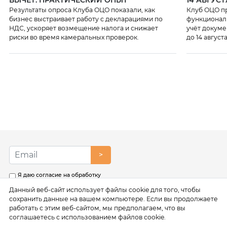
ВЫЧЕТ: ПРАКТИЧЕСКИЙ ОПЫТ
14 АВГУСТ
Результаты опроса Клуба ОЦО показали, как
Клуб ОЦО п
бизнес выстраивает работу с декларациями по
функционального бенчмаркинг
НДС, ускоряет возмещение налога и снижает
учёт докуме
риски во время камеральных проверок.
до 14 августа
>
Я даю согласие на обработку
моих персональных данных в
Данный веб-сайт использует файлы cookie для того, чтобы
соответствии с условиями
Политики обработки
сохранить данные на вашем компьютере. Если вы продолжаете
персональных данных
работать с этим веб-сайтом, мы предполагаем, что вы
соглашаетесь с использованием файлов cookie.