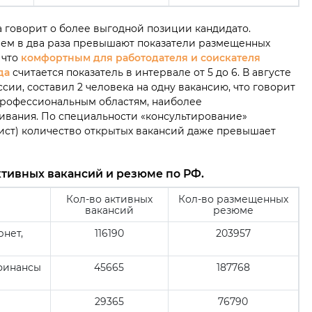
 говорит о более выгодной позиции кандидато.
чем в два раза превышают показатели размещенных
 что
комфортным для работодателя и соискателя
да
считается показатель в интервале от 5 до 6. В августе
сии, составил 2 человека на одну вакансию, что говорит
профессиональным областям, наиболее
ивания. По специальности «консультирование»
ист) количество открытых вакансий даже превышает
ктивных вакансий и резюме по РФ.
Кол-во активных
Кол-во размещенных
вакансий
резюме
нет,
116190
203957
 финансы
45665
187768
29365
76790