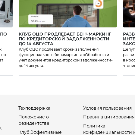
 ПО
КЛУБ ОЦО ПРОДЛЕВАЕТ БЕНЧМАРКИНГ
РАЗВ
ПО КРЕДИТОРСКОЙ ЗАДОЛЖЕННОСТИ
ИНТЕ
ДО 14 АВГУСТА
ЗАК
к
Клуб ОЦО продлевает сроки заполнения
Депут
 по
функционального бенчмаркинга «Обработка и
разви
ет
учёт документов кредиторской задолженности»
в Рос
до 14 августа.
чтени
регул
стату
Техподдержка
Условия пользования
Положение о
Правила цитирования
резидентстве
Политика
,
Клуб Эффективные
конфиденциальности 