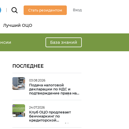
Вход
Стать резидентом
Лучший ОЦО
ансии
База знаний
ПОСЛЕДНЕЕ
03.08.2026
Подача налоговой
декларации по НДС и
подтверждение права на
вычет: практический опыт
24.07.2026
Клуб ОЦО продлевает
бенчмаркинг по
кредиторской
задолженности до 14
августа