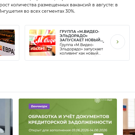
ст количества размещенных вакансий в августе: в
Ингушетия во всех сегментах 30%.
ГРУППА «М.ВИДЕО-
ЭЛЬДОРАДО»
ЗАПУСКАЕТ НОВЫЙ
ФОРМАТ УДАЛЕННОЙ
Группа «М.Видео-
РАБОТЫ
Эльдорадо» запускает
коливинг как новый
формат удаленной
работы персонала.
Коливинг-хабы для
сотрудников М.Видео-
Эльдорадо будут
располагаться в
России, Грузии,
Марокко, Шри-Ланке и
Турции.