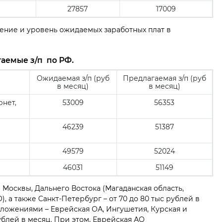
27857
17009
ение и уровень ожидаемых заработных плат в
аемые з/п по РФ.
Ожидаемая з/п (руб
Предлагаемая з/п (руб
в месяц)
в месяц)
нет,
53009
56353
46239
51387
49579
52024
46031
51149
Москвы, Дальнего Востока (Магаданская область,
, а также Санкт-Петербург – от 70 до 80 тыс рублей в
ложениями – Еврейская ОА, Ингушетия, Курская и
ублей в месяц. При этом, Еврейская АО