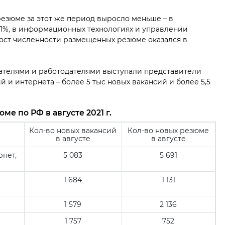
езюме за этот же период выросло меньше – в
 1%, в информационных технологиях и управлении
ост численности размещенных резюме оказался в
кателями и работодателями выступали представители
и интернета – более 5 тыс новых вакансий и более 5,5
ме по РФ в августе 2021 г.
Кол-во новых вакансий
Кол-во новых резюме
в августе
в августе
нет,
5 083
5 691
1 684
1 131
1 579
2 136
1 757
752