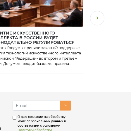
ИТИЕ ИСКУССТВЕННОГО
ПОДВЕДЕНЫ ИТОГ
ЛЛЕКТА В РОССИИ БУДЕТ
«ПОДБОР ПЕРСОН
ОНОДАТЕЛЬНО РЕГУЛИРОВАТЬСЯ
аты Госдумы приняли закон «О поддержке
Клуб ОЦО завершил 
тия технологий искусственного интеллекта
бенчмаркинг «Подбор
сийской Федерации» во втором и третьем
и. Документ вводит базовые правила
ирования отрасли и определяет правовой
с разработчиков больших AI- моделей.
>
Я даю согласие на обработку
моих персональных данных в
соответствии с условиями
и
Политики обработки