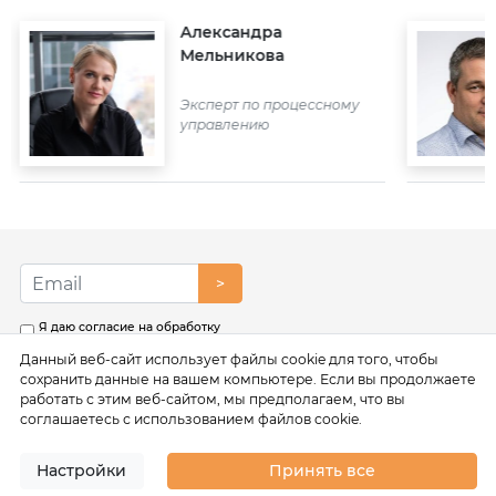
Александра
Мельникова
Эксперт по процессному
управлению
>
Я даю согласие на обработку
моих персональных данных в
Данный веб-сайт использует файлы cookie для того, чтобы
соответствии с условиями
Политики обработки
сохранить данные на вашем компьютере. Если вы продолжаете
персональных данных
работать с этим веб-сайтом, мы предполагаем, что вы
соглашаетесь с использованием файлов cookie.
Настройки
Принять все