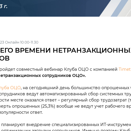
23 Онлайн 10.00-11.30
ЧЕГО ВРЕМЕНИ НЕТРАНЗАКЦИОННЫ
ОВ
 пройдет совместный вебинар Клуба ОЦО с компанией
Timet
нетранзакционных сотрудников ОЦО».
луба ОЦО
, на сегодняшний день большинство опрошенных 
трудников ведут автоматизированный сбор системных трудо
сти месте оказался ответ – регулярный сбор трудозатрат (
тверть опрошенных (25,3%) вообще не ведут учет рабочего в
популярности ответ.
планируют внедрение специализированных ИТ-инструмент
 оптимизации загрузки сотрудников. Именно поэтому Клу