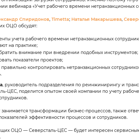
ии вебинара «Учет рабочего времени нетранзакционных с
ександр Спиридонов
,
Timetta
;
Наталья Макарышева
,
Север
их ОЦО обсудят:
енты учета рабочего времени нетранзакционных сотрудни
ают на практике;
обратить внимание при внедрении подобных инструментов;
овать показатели проектов;
 правильно контролировать нетранзакционных сотрудников
.
а
, руководитель подразделения по реинжинирингу и тран
ль-ЦЕС, поделится опытом своей компании по учету рабоч
отрудников.
т занимается трансформации бизнес-процессов, также отвеч
показателей эффективности процессов и сотрудников.
ущих ОЦО — Северсталь-ЦЕС — будет интересен сервисны
.