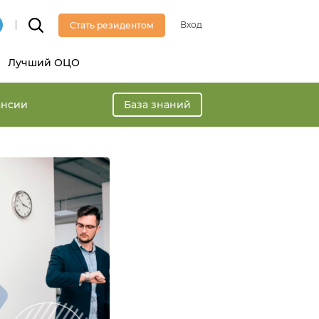
Вход
Стать резидентом
Лучший ОЦО
ансии
База знаний