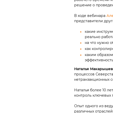
решение о проведен
В ходе вебинара
Ал
представители друг
какие инструм
реально работ
на что нужно 
как контролир
каким образом
эффективность
Наталья Макарышев
процессов Северста
нетранзакционных с
Наталья более 10 ле
контроль ключевых 
Опыт одного из вед
различных отраслей