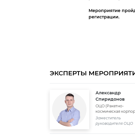
Мероприятие пройдет
регистрации.
ЭКСПЕРТЫ МЕРОПРИЯТ
Александр
Спиридонов
ОЦО (Ракетно-
космическая корпо
«Энергия»)
Заместитель
руководителя ОЦО