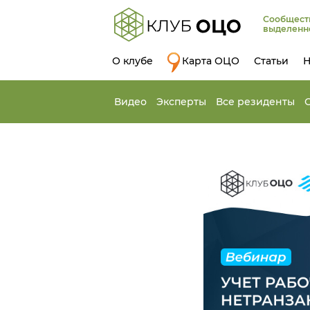
Сообщест
выделенн
О клубе
Карта ОЦО
Статьи
Н
Видео
Эксперты
Все резиденты