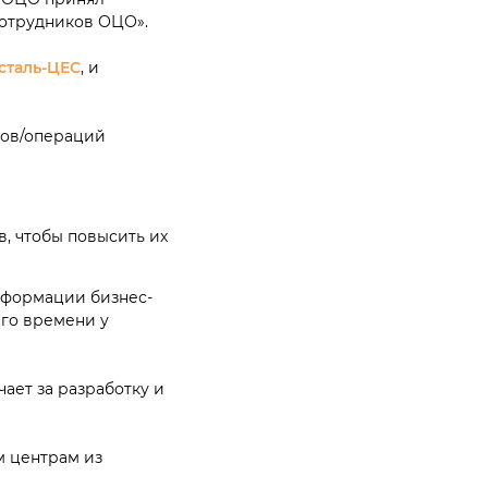
отрудников ОЦО».
сталь-ЦЕС
, и
ков/операций
, чтобы повысить их
сформации бизнес-
его времени у
ает за разработку и
м центрам из