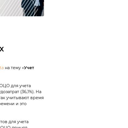
Х
ta
на тему «
Учет
ОЦО для учета
затрат (36,1%). На
так учитывают время
ремени и это
ов для учета
б ОЦО принял