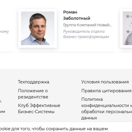
Роман
Заболотный
Группа Компаний Новый
город
сному
Руководитель отдела
бизнес-трансформации
Техподдержка
Условия пользования
Положение о
Правила цитирования
резидентстве
Политика
,
Клуб Эффективные
конфиденциальности 
Бизнес-Системы
обработки персональн
оим
данных
Настройки Cookies
okie для того, чтобы сохранить данные на вашем