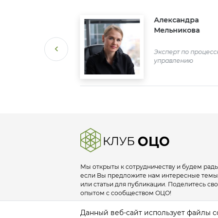
слав
Александра
улин
Мельникова
Гидро ОЦО
альник отдела по
Эксперт по процес
рдинации и
управлению
дрению проектов
Мы открыты к сотрудничеству и будем рады
если Вы предложите нам интересные темы
или статьи для публикации. Поделитесь св
опытом с сообществом ОЦО!
info@sscclub.ru
Данный веб-сайт использует файлы co