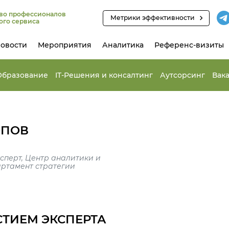
во профессионалов
Метрики эффективности
ого сервиса
овости
Мероприятия
Аналитика
Референс-визиты
Образование
IT-Решения и консалтинг
Аутсорсинг
Вак
ОПОВ
перт, Центр аналитики и
артамент стратегии
СТИЕМ ЭКСПЕРТА