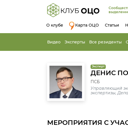
Сообщест
выделенн
О клубе
Карта ОЦО
Статьи
Н
Видео
Эксперты
Все резиденты
Эксперт
ДЕНИС П
ПСБ
Управляющий экс
экспертизы, Деп
МЕРОПРИЯТИЯ С УЧА