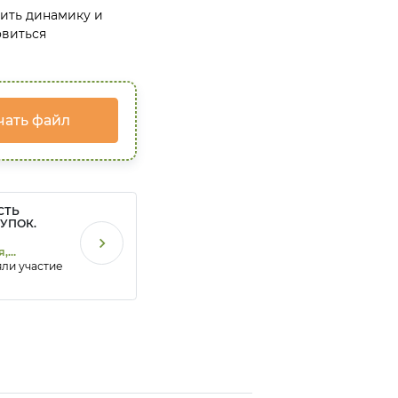
дить динамику и
овиться
чать файл
СТЬ
УПОК.
ИЯ
я,
яли участие
О
х
деров