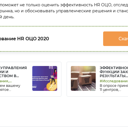
т поможет не только оценить эффективность HR ОЦО, отсле
рынка, но и обосновывать управленческие решения и стан
 день.
ование HR ОЦО 2020
Ска
 УПРАВЛЕНИЯ
ЭФФЕКТИВНО
И И
ФУНКЦИИ ЗАК
СТВОМ В
РЕЗУЛЬТАТЫ
ИССЛЕДОВАН
ания,
#Исследовани
яем вашему
В опросе прин
#Создание ОЦ
ятое
11 центров,
ие практики
обслуживающи
 финансами и
отраслевых ли
вом в России
экономики.
PMG. В нем
ключевые
 которые
с
ой функцией за
есять лет, и