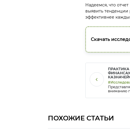
Надеемся, что отче
выявить тенденции 
эффективнее каждый
Скачать исслед
ПРАКТИКА
ФИНАНСАМ
КАЗНАЧЕЙ
РОССИИ
#Исследов
Представл
#Финансы
вниманию п
исследован
управления
казначейст
компании K
показаны 
изменения,
ПОХОЖИЕ СТАТЬИ
произошли 
казначейск
последние д