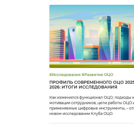
основные д
дальнейшег
2020 году а
компании 
финансовых
руководите
казначейст
департамен
крупнейши
России. Ши
респонденто
#Исследования #Развитие ОЦО
ПРОФИЛЬ СОВРЕМЕННОГО ОЦО 2025
2026: ИТОГИ ИССЛЕДОВАНИЯ
Как изменился функционал ОЦО, подходы 
мотивации сотрудников, цели работы ОЦО 
применяемые цифровые инструменты, – от
новом исследовании Клуба ОЦО.