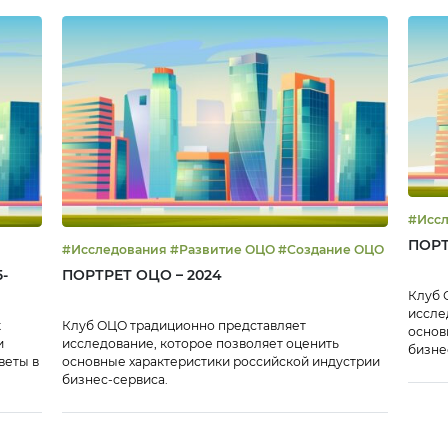
райверы ее
о развития. В
налитики
KPMG опросили
 директоров,
лей
в и финансовых
тов
х компаний
рокий охват
в и […]
ПОРТ
#Исследования #Развитие ОЦО #Создание ОЦО
-
ПОРТРЕТ ОЦО – 2024
Клуб 
иссле
к
Клуб ОЦО традиционно представляет
основ
и
исследование, которое позволяет оценить
бизне
веты в
основные характеристики российской индустрии
являе
бизнес-сервиса.
В ито
росси
финан
колич