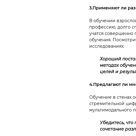
3.Применяют ли ра
В обучении взросло
профессию, долго с
учатся совершенно п
обучения. Посмотри
исследованиях.
Хороший постав
методах обучен
целей и резуль
4.Предлагают ли м
Обучение в стенах 
стремительной цифр
мультимодального п
Убедитесь, что
сочетание раз