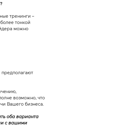
»?
ные тренинги –
 более тонкой
айдера можно
в предполагают
учению,
полне возможно, что
чи Вашего бизнеса.
ть оба варианта
вии с вашими