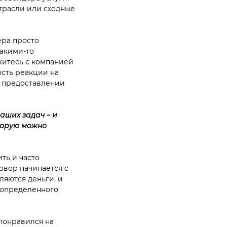
трасли или сходные
ера просто
какими-то
житесь с компанией
ость реакции на
и предоставлении
аших задач – и
оторую можно
ть и часто
овор начинается с
ляются деньги, и
е определенного
понравился на