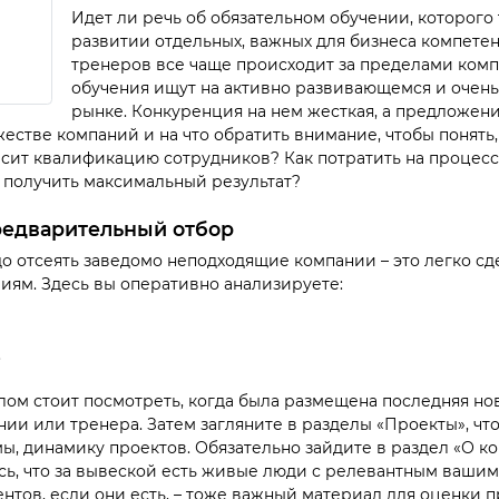
Идет ли речь об обязательном обучении, которого 
развитии отдельных, важных для бизнеса компете
тренеров все чаще происходит за пределами ком
обучения ищут на активно развивающемся и очен
рынке. Конкуренция на нем жесткая, а предложени
естве компаний и на что обратить внимание, чтобы понять, 
сит квалификацию сотрудников? Как потратить на процес
 получить максимальный результат?
редварительный отбор
о отсеять заведомо неподходящие компании – это легко сд
ям. Здесь вы оперативно анализируете:
.
лом стоит посмотреть, когда была размещена последняя нов
ии или тренера. Затем загляните в разделы «Проекты», чт
ы, динамику проектов. Обязательно зайдите в раздел «О к
сь, что за вывеской есть живые люди с релевантным вашим
нтов, если они есть, – тоже важный материал для оценки п