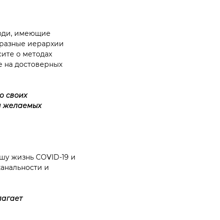
Люди, имеющие
бразные иерархии
сите о методах
е на достоверных
о своих
ии желаемых
шу жизнь COVID-19 и
анальности и
лагает