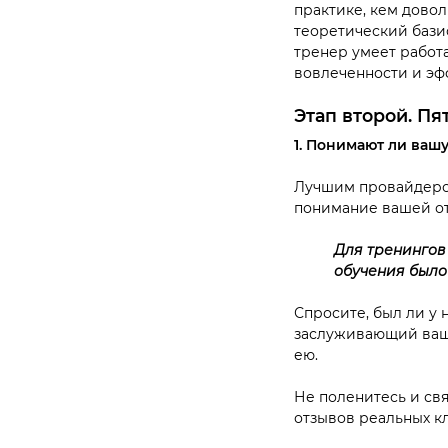
практике, кем дово
теоретический базис
тренер умеет работа
вовлеченности и эф
Этап второй. Пя
1. Понимают ли вашу
Лучшим провайдером
понимание вашей отр
Для тренингов
обучения было
Спросите, был ли у 
заслуживающий ваше
ею.
Не поленитесь и свя
отзывов реальных кл