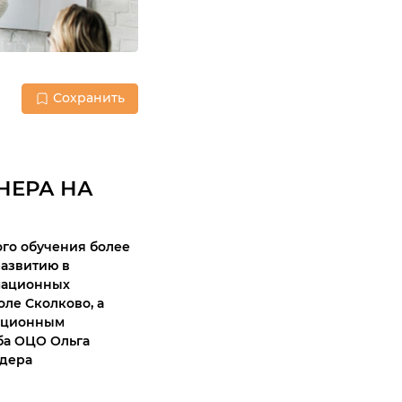
Сохранить
НЕРА НА
ого обучения более
развитию в
мационных
ле Сколково, а
зационным
уба ОЦО Ольга
йдера