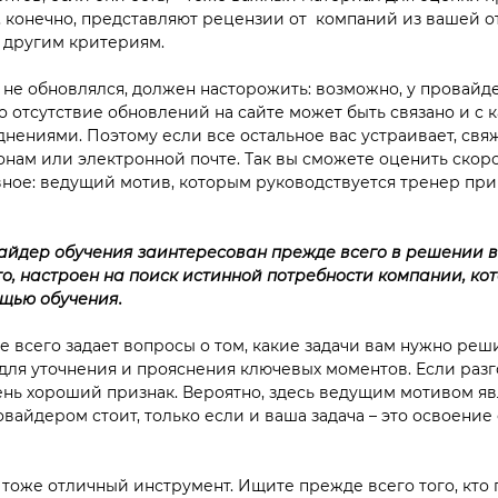
 конечно, представляют рецензии от компаний из вашей о
о другим критериям.
 не обновлялся, должен насторожить: возможно, у провайд
о отсутствие обновлений на сайте может быть связано и с 
нениями. Поэтому если все остальное вас устраивает, свя
онам или электронной почте. Так вы сможете оценить скор
авное: ведущий мотив, которым руководствуется тренер пр
йдер обучения заинтересован прежде всего в решении в
го, настроен на поиск истинной потребности компании, к
ощью обучения.
 всего задает вопросы о том, какие задачи вам нужно реши
для уточнения и прояснения ключевых моментов. Если разг
ень хороший признак. Вероятно, здесь ведущим мотивом яв
овайдером стоит, только если и ваша задача – это освоени
 тоже отличный инструмент. Ищите прежде всего того, кто 