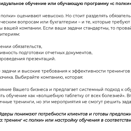
видуальное обучение или обучающую программу «с полки
 полки» оценивают невысоко. Но стоит разделять обязатель
ческим вопросам или бухгалтерии – и те, которые требуют
ы вашей компании. Если ваши задачи стандартны, то пров
ритериям:
ении обязательств,
ивность подготовки отчетных документов,
проведения презентаций.
е задачи и высокие требования к эффективности тренинго
азчика. Выбирайте компанию, которая:
ояние Вашего бизнеса и предлагает системный подход к об
ть обучение как «волшебную таблетку от всех болезней». В
ичные тренинги, но эти мероприятия не смогут решить зада
деры понимают потребности клиентов и готовы предложи
: тренинг «с полки» или настройку обучения в соответст
.