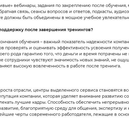
живые» вебинары, задания по закреплению после обучения,
братная связь, сеансы вопросов и ответов, подкасты, аудио
те должны быть объединены в мощное учебное увлекательн
 поддержку после завершения тренингов?
ончания обучения – важный показатель надежности компа
ов проверять и оценивать эффективность усвоения получен
оего рода гарантию того, что деньги и время потрачены не 
 сотрудники чувствуют значимость новых знаний, не ощу
няют высокую вовлеченность в работе после тренинга.
 роста отрасли, центры выделенного сервиса становятся в
Репутация компании, которая уделяет внимание развитию с
лекать лучшие кадры. Способность обеспе
чить непрерывно
азвитие, благоприятную среду для общения, экспертизу и
ейшие черты современного работодателя, лежащие в осно