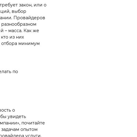
требует закон, или о
нций, выбор
пании. Провайдеров
ь разнообразном
й – масса.
Как же
кто из них
с отбора минимум
елать по
ость о
обы увидеть
омпании», почитайте
 задачам опытом
ровайдера услуги.