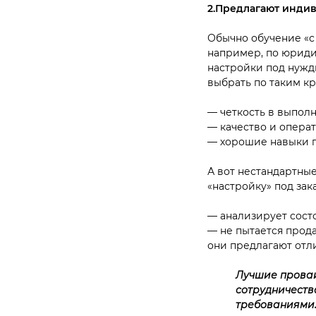
2.Предлагают инди
Обычно обучение «с
например, по юриди
настройки под нужд
выбрать по таким к
— четкость в выполн
— качество и операт
— хорошие навыки 
А вот нестандартны
«настройку» под зак
— анализирует сост
— не пытается прода
они предлагают отл
Лучшие провай
сотрудничества
требованиями