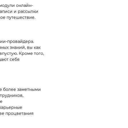
 модули онлайн-
записи и рассылки
ое путешествие.
нии-провайдера.
ных знаний, вы как
впустую. Кроме того,
щают себя
се более заметными
отрудников,
е
 карьерные
ве процветания