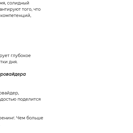
мя, солидный
антируют того, что
 компетенций,
рует глубокое
тки дня.
 провайдера
овайдер,
адостью поделится
тренинг. Чем больше
.