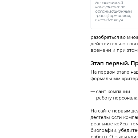
Независимый
консультант по
организационным
трансформациям,
executive коуч
разобраться во множ
действительно повы
времени и при этом
Этап первый. П
На первом этапе над
формальным критери
— сайт компании
— работу персонала
На сайте первым де
деятельности компан
реальные кейсы, тем
биографии, убедите
работы. Отзывы клие