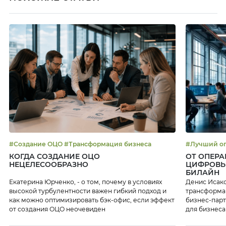
#Создание ОЦО #Трансформация бизнеса
КОГДА СОЗДАНИЕ ОЦО
ОТ ОПЕРА
НЕЦЕЛЕСООБРАЗНО
ЦИФРОВЫ
БИЛАЙН
Екатерина Юрченко, - о том, почему в условиях
Денис Исако
высокой турбулентности важен гибкий подход и
трансформац
как можно оптимизировать бэк-офис, если эффект
бизнес-парт
от создания ОЦО неочевиден
для бизнеса