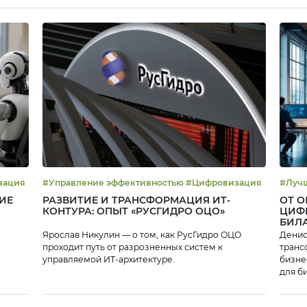
 #Цифровизация
#Управление эффективностью #Цифровизация
ИЕ
РАЗВИТИЕ И ТРАНСФОРМАЦИЯ ИТ-
ОТ О
КОНТУРА: ОПЫТ «РУСГИДРО ОЦО»
ЦИФ
БИЛ
Ярослав Никулин — о том, как РусГидро ОЦО
Денис
проходит путь от разрозненных систем к
транс
управляемой ИТ-архитектуре.
бизне
для б