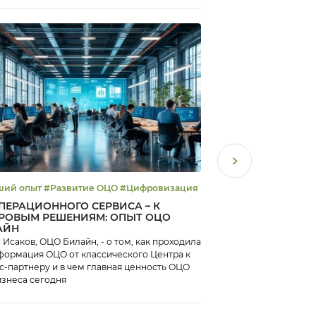
#Лучший опыт #Развитие ОЦО #Цифровизация
ПЕРАЦИОННОГО СЕРВИСА – К
ОТ КАДРОВОГО ОЦ
РОВЫМ РЕШЕНИЯМ: ОПЫТ ОЦО
ПРАКТИЧЕСКИЙ 
АЙН
 Исаков, ОЦО Билайн, - о том, как проходила
Татьяна Малькова рас
формация ОЦО от классического Центра к
благодаря цифровой 
с-партнеру и в чем главная ценность ОЦО
тревожность сотрудн
изнеса сегодня
сервисы прозрачнее.