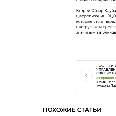
Второй Обзор Клуба
цифровизации ОЦО»,
которые стоят перед
инструменты предлаг
значимыми в ближа
ЭФФЕКТИВ
УПРАВЛЕН
СВЯЗЬЮ В 
ЦЕС АЛГ
#Управлен
Юлия Шалаб
эффективн
«Аскона Ла
#Цифрови
делится опы
организова
сбора и ан
связи от з
ПОХОЖИЕ СТАТЬИ