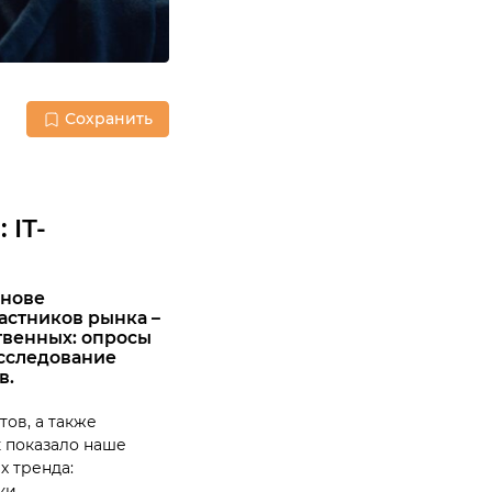
Сохранить
IТ-
снове
астников рынка –
ственных: опросы
исследование
в.
ов, а также
 показало наше
х тренда:
ки.