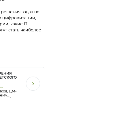
 решения задач по
по цифровизации,
ии, какие IТ-
гут стать наиболее
РЕНИЯ
ДЕТСКОГО
,
ков, ДМ-
я, #ЭДО
очему
я работа с
 и
является
тором
ния МЧД.