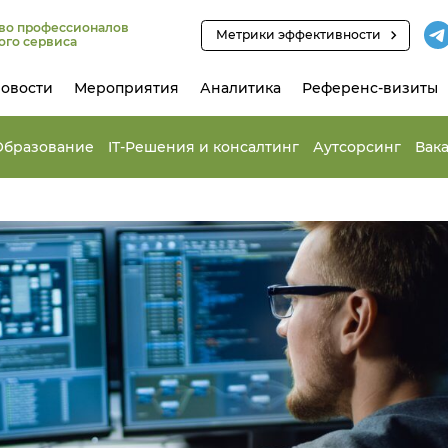
во профессионалов
Метрики эффективности
ого сервиса
овости
Мероприятия
Аналитика
Референс-визиты
Образование
IT-Решения и консалтинг
Аутсорсинг
Вак