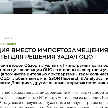
1 минута
овизация
ИЯ ВМЕСТО ИМПОРТОЗАМЕЩЕНИЯ: 
ТЫ ДЛЯ РЕШЕНИЯ ЗАДАЧ ОЦО
вил второй Обзор актуальных IТ-инструментов на о
ндов цифровизации ОЦО со стороны экспертов и уч
(в том числе интервью с экспертами), так и количе
ОЦО, глобальный отчет SSON Research & Analytics, 
огии Доверия», другие данные открытых источнико
ление общих трендов цифровизации и ключевых приоритет
х задач и возможных ИТ-инструментов для их решения.
Как
5 году, как и в текущем, актуальными останутся три основны
ейшая автоматизация и роботизация, взращивание аналити