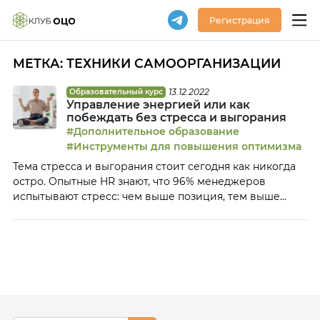
Регистрация
МЕТКА:
ТЕХНИКИ САМООРГАНИЗАЦИИ
13.12.2022
Образовательный курс
Управление энергией или как
побеждать без стресса и выгорания
#Дополнительное образование
#Инструменты для повышения оптимизма
Тема стресса и выгорания стоит сегодня как никогда
остро. Опытные HR знают, что 96% менеджеров
испытывают стресс: чем выше позиция, тем выше
уровень стресса. Все больше и больше задач в
календаре, все больше нужно успеть, чтобы быть
эффективным руководителем. Отличие хорошего
руководителя от посредственного состоит не в том,
что первые не испытывают стресса, а в том, что они
умеют с ним справляться. Выгорание руководителя
как вирус распространяется на всю команду.
Управление работоспособностью и энергией команды