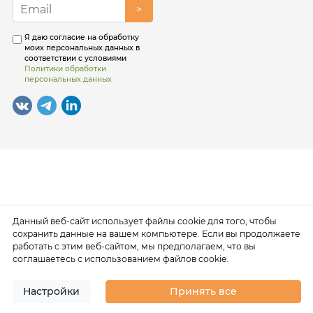
>
чужим состоянием, командной атмосферой и
мотивацией. Задача тренинга — дать общее
Я даю согласие на обработку
представление о модели лидерства, включить
моих персональных данных в
основные фокусы внимания и разрушить некоторые
соответствии с условиями
ограничивающие установки. Обучение — важный и
Политики обработки
персональных данных
обязательный шаг на пути к осознанному лидерству!
Участники данного обучения : получат знания в
области управления сотрудниками: навык постановки
задач, мотивации, контроля и качественной обратной
связи; освоят психотипологию по DISC, научатся новым
способам эффективного ситуационного управления
людьми; закрепят через практические
упражнения технологию реализации
управленческого цикла; смогут благодаря решенным
кейсам овладеть такими инструментами, как
Данный веб-сайт использует файлы cookie для того, чтобы
диаграмма Исикавы, диаграмма Ганта, дерево
сохранить данные на вашем компьютере. Если вы продолжаете
перехода из теории ограничений Голдратта. Этот
работать с этим веб-сайтом, мы предполагаем, что вы
соглашаетесь с использованием файлов cookie.
тренинг для тех, кто уже развивается как лидер и
заинтересован в дополнительных возможностях и
резервах для достижения новых горизонтов!
Настройки
Принять все