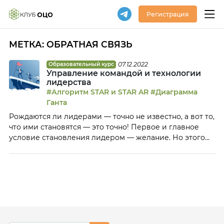
Регистрация
МЕТКА:
ОБРАТНАЯ СВЯЗЬ
07.12.2022
Образовательный курс
Управление командой и технологии
лидерства
#Алгоритм STAR и STAR AR
#Диаграмма
Ганта
Рождаются ли лидерами — точно не известно, а вот то,
что ими становятся — это точно! Первое и главное
условие становления лидером — желание. Но этого
недостаточно. Управление командой —
многоступенчатый процесс. Управление командой —
это умение координировать людей и процессы таким
образом, чтобы совместными усилиями добиваться
поставленного результата. На этом курсе мы
отработаем основные лидерские навыки: точную
самоидентификацию; умение планировать и
способность управлять хаосом; управление своим и