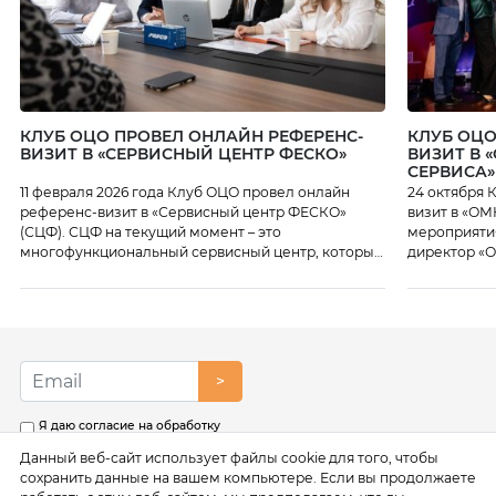
КЛУБ ОЦО ПРОВЕЛ ОНЛАЙН РЕФЕРЕНС-
КЛУБ ОЦО
ВИЗИТ В «СЕРВИСНЫЙ ЦЕНТР ФЕСКО»
ВИЗИТ В 
СЕРВИСА»
11 февраля 2026 года Клуб ОЦО провел онлайн
24 октября 
референс-визит в «Сервисный центр ФЕСКО»
визит в «ОМ
(СЦФ). СЦФ на текущий момент – это
мероприяти
многофункциональный сервисный центр, который
директор «О
осуществляет функции бухгалтерского и
также линей
налогового учета, подготовки отчетности,
какие серви
предоставляет HR-сервисы, юридическое
цифровые и
сопровождение, казначейские функции,
как работаю
поддержку закупок и многое другое. В Центре на
начался с п
текущий момент работает более 1300 человек.
директор […]
>
Специалисты Центра рассказали […]
Я даю согласие на обработку
моих персональных данных в
Данный веб-сайт использует файлы cookie для того, чтобы
соответствии с условиями
Политики обработки
сохранить данные на вашем компьютере. Если вы продолжаете
персональных данных